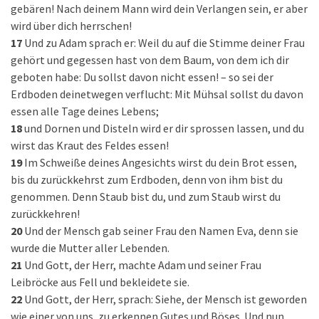
gebären! Nach deinem Mann wird dein Verlangen sein, er aber
wird über dich herrschen!
17
Und zu Adam sprach er: Weil du auf die Stimme deiner Frau
gehört und gegessen hast von dem Baum, von dem ich dir
geboten habe: Du sollst davon nicht essen! – so sei der
Erdboden deinetwegen verflucht: Mit Mühsal sollst du davon
essen alle Tage deines Lebens;
18
und Dornen und Disteln wird er dir sprossen lassen, und du
wirst das Kraut des Feldes essen!
19
Im Schweiße deines Angesichts wirst du dein Brot essen,
bis du zurückkehrst zum Erdboden, denn von ihm bist du
genommen. Denn Staub bist du, und zum Staub wirst du
zurückkehren!
20
Und der Mensch gab seiner Frau den Namen Eva, denn sie
wurde die Mutter aller Lebenden.
21
Und Gott, der Herr, machte Adam und seiner Frau
Leibröcke aus Fell und bekleidete sie.
22
Und Gott, der Herr, sprach: Siehe, der Mensch ist geworden
wie einer von uns, zu erkennen Gutes und Böses. Und nun,