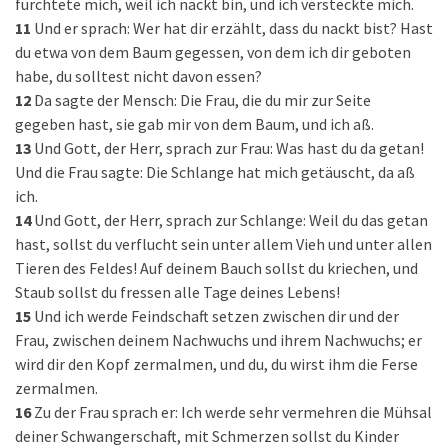
fürchtete mich, weil ich nackt bin, und ich versteckte mich.
11
Und er sprach: Wer hat dir erzählt, dass du nackt bist? Hast
du etwa von dem Baum gegessen, von dem ich dir geboten
habe, du solltest nicht davon essen?
12
Da sagte der Mensch: Die Frau, die du mir zur Seite
gegeben hast, sie gab mir von dem Baum, und ich aß.
13
Und Gott, der Herr, sprach zur Frau: Was hast du da getan!
Und die Frau sagte: Die Schlange hat mich getäuscht, da aß
ich.
14
Und Gott, der Herr, sprach zur Schlange: Weil du das getan
hast, sollst du verflucht sein unter allem Vieh und unter allen
Tieren des Feldes! Auf deinem Bauch sollst du kriechen, und
Staub sollst du fressen alle Tage deines Lebens!
15
Und ich werde Feindschaft setzen zwischen dir und der
Frau, zwischen deinem Nachwuchs und ihrem Nachwuchs; er
wird dir den Kopf zermalmen, und du, du wirst ihm die Ferse
zermalmen.
16
Zu der Frau sprach er: Ich werde sehr vermehren die Mühsal
deiner Schwangerschaft, mit Schmerzen sollst du Kinder