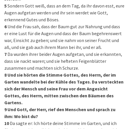
5
Sondern Gott weiß, dass an dem Tag, da ihr davon esst, eure
Augen aufgetan werden und ihr sein werdet wie Gott,
erkennend Gutes und Böses.
6
Und die Frau sah, dass der Baum gut zur Nahrung und dass
er eine Lust für die Augen und dass der Baum begehrenswert
war, Einsicht zu geben; und sie nahm von seiner Frucht und
aß, und sie gab auch ihrem Mann bei ihr, und er aß.
7
Da wurden ihrer beider Augen aufgetan, und sie erkannten,
dass sie nackt waren; und sie hefteten Feigenblätter
zusammen und machten sich Schurze.
8
Und sie hörten die Stimme Gottes, des Herrn, der im
Garten wandelte bei der Kühle des Tages. Da versteckten
sich der Mensch und seine Frau vor dem Angesicht
Gottes, des Herrn, mitten zwischen den Bäumen des
Gartens.
9
Und Gott, der Herr, rief den Menschen und sprach zu
ihm: Wo bist du?
10
Da sagte er: Ich hörte deine Stimme im Garten, und ich