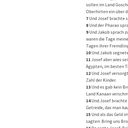
sollen im Land Gosch
Oberhirten ein über d
7
Und Josef brachte s
8
Und der Pharao spra
9
Und Jakob sprach zu
waren die Tage meiner
Tagen ihrer Fremdlin
10
Und Jakob segnete
11
Josef aber wies s
Ägypten, im besten T
12
Und Josef versorgt
Zahl der Kinder.
13
Und es gab kein Br
Land Kanaan verschm
14
Und Josef brachte 
Getreide, das man kau
15
Und als das Geld i
sagten: Bring uns Bro