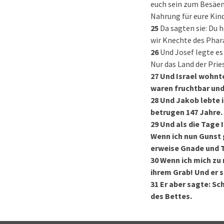
euch sein zum Besäen 
Nahrung für eure Kind
25
Da sagten sie: Du 
wir Knechte des Phara
26
Und Josef legte es
Nur das Land der Prie
27
Und Israel wohnt
waren fruchtbar und
28
Und Jakob lebte 
betrugen 147 Jahre.
29
Und als die Tage 
Wenn ich nun Gunst 
erweise Gnade und T
30
Wenn ich mich zu
ihrem Grab! Und er 
31
Er aber sagte: Sc
des Bettes.