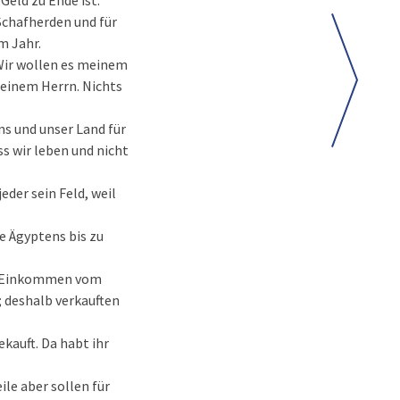
Geld zu Ende ist.
 Schafherden und für
em Jahr.
 Wir wollen es meinem
meinem Herrn. Nichts
ns und unser Land für
s wir leben und nicht
eder sein Feld, weil
e Ägyptens bis zu
tes Einkommen vom
 deshalb verkauften
kauft. Da habt ihr
ile aber sollen für