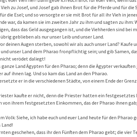
ngt euer Vieh her! Dann gebe ich euch Brot für euer Vieh, wenn das 
 Vieh zu Josef, und Josef gab ihnen Brot für die Pferde und für die
ür die Esel; und so versorgte er sie mit Brot für all ihr Vieh in jen
Ende war, da kamen sie im zweiten Jahr zu ihm und sagten zu ihm:
gen, dass das Geld ausgegangen ist, und die Viehherden sind bei 
übrig geblieben als nur unser Leib und unser Land.
or deinen Augen sterben, sowohl wir als auch unser Land? Kaufe u
 und unser Land dem Pharao fronpflichtig sein; und gib Samen, das
nicht verödet daliegt!
s ganze Land Ägypten für den Pharao; denn die Ägypter verkauften j
r auf ihnen lag. Und so kam das Land an den Pharao.
versetzte er in die verschiedenen Städte, von einem Ende der Grenz
riester kaufte er nicht, denn die Priester hatten ein festgesetz
en von ihrem festgesetzten Einkommen, das der Pharao ihnen gab;
m Volk: Siehe, ich habe euch und euer Land heute für den Pharao ge
 Land!
rnten geschehen, dass ihr den Fünften dem Pharao gebt; die vier Te