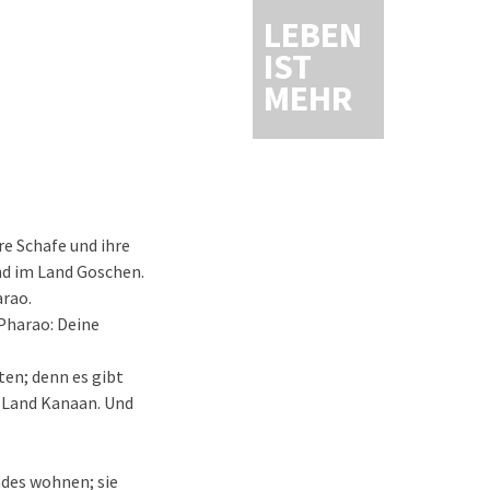
LEBEN
IST
MEHR
e Schafe und ihre
nd im Land Goschen.
arao.
 Pharao: Deine
en; denn es gibt
m Land Kanaan. Und
ndes wohnen; sie