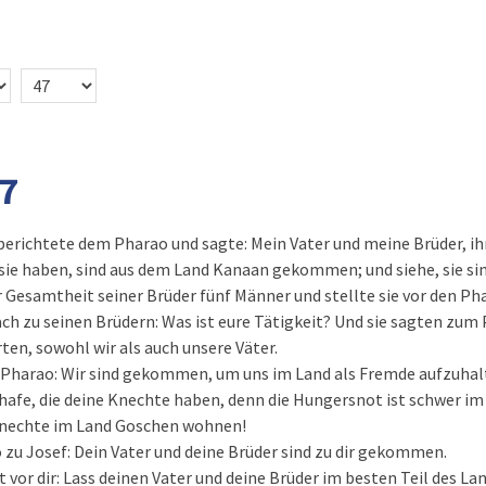
47
erichtete dem Pharao und sagte: Mein Vater und meine Brüder, ihr
 sie haben, sind aus dem Land Kanaan gekommen; und siehe, sie si
 Gesamtheit seiner Brüder fünf Männer und stellte sie vor den Ph
ch zu seinen Brüdern: Was ist eure Tätigkeit? Und sie sagten zum
ten, sowohl wir als auch unsere Väter.
 Pharao: Wir sind gekommen, um uns im Land als Fremde aufzuhalt
chafe, die deine Knechte haben, denn die Hungersnot ist schwer i
Knechte im Land Goschen wohnen!
 zu Josef: Dein Vater und deine Brüder sind zu dir gekommen.
 vor dir: Lass deinen Vater und deine Brüder im besten Teil des La