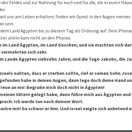
des Feldes und zur Nahrung für euch und für die, die in euren Häus
er.
hast uns am Leben erhalten; finden wir Gunst in den Augen meines
o sein.
 dem Land Ägypten bis zu diesem Tag als Ordnung auf: Dem Pharao
ster allein kam nicht an den Pharao.
e im Land Ägypten, im Land Goschen; und sie machten sich dar
 vermehrten sich sehr.
im Lande Ägypten siebzehn Jahre; und die Tage Jakobs, die Ja
Israels nahten, dass er sterben sollte, rief er seinen Sohn Jos
gefunden habe in deinen Augen, dann lege doch deine Hand un
reue an mir: Begrabe mich doch nicht in Ägypten!
 meinen Vätern gelegt habe, dann führe mich aus Ägypten und 
sprach: Ich werde tun nach deinem Wort.
hwöre mir! Da schwor er ihm. Und Israel neigte sich anbetend