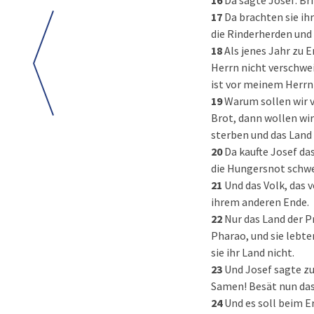
16
Da sagte Josef: Bri
17
Da brachten sie ihr
die Rinderherden und f
18
Als jenes Jahr zu 
Herrn nicht verschwei
ist vor meinem Herrn 
19
Warum sollen wir v
Brot, dann wollen wir
sterben und das Land 
20
Da kaufte Josef da
die Hungersnot schwe
21
Und das Volk, das 
ihrem anderen Ende.
22
Nur das Land der P
Pharao, und sie lebt
sie ihr Land nicht.
23
Und Josef sagte zu
Samen! Besät nun das
24
Und es soll beim E