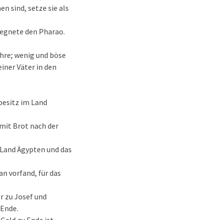
n sind, setze sie als
segnete den Pharao.
hre; wenig und böse
iner Väter in den
besitz im Land
 mit Brot nach der
 Land Ägypten und das
n vorfand, für das
r zu Josef und
 Ende.