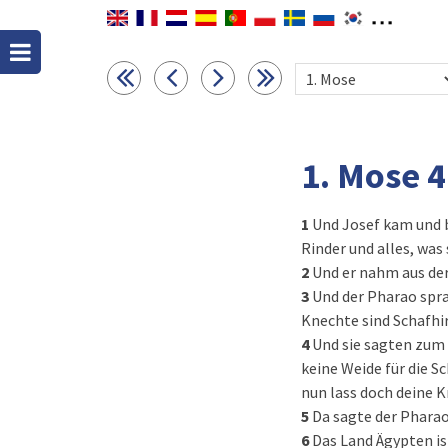
1. Mose 
1
Und Josef kam und b
Rinder und alles, was
2
Und er nahm aus der
3
Und der Pharao spra
Knechte sind Schafhir
4
Und sie sagten zum
keine Weide für die S
nun lass doch deine 
5
Da sagte der Pharao
6
Das Land Ägypten ist