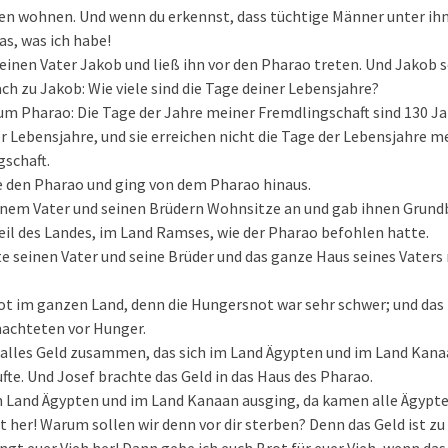
en wohnen. Und wenn du erkennst, dass tüchtige Männer unter ihne
as, was ich habe!
einen Vater Jakob und ließ ihn vor den Pharao treten. Und Jakob 
ch zu Jakob: Wie viele sind die Tage deiner Lebensjahre?
m Pharao: Die Tage der Jahre meiner Fremdlingschaft sind 130 Ja
 Lebensjahre, und sie erreichen nicht die Tage der Lebensjahre me
gschaft.
 den Pharao und ging von dem Pharao hinaus.
einem Vater und seinen Brüdern Wohnsitze an und gab ihnen Grund
eil des Landes, im Land Ramses, wie der Pharao befohlen hatte.
e seinen Vater und seine Brüder und das ganze Haus seines Vaters
ot im ganzen Land, denn die Hungersnot war sehr schwer; und das
achteten vor Hunger.
alles Geld zusammen, das sich im Land Ägypten und im Land Kanaa
fte. Und Josef brachte das Geld in das Haus des Pharao.
m Land Ägypten und im Land Kanaan ausging, da kamen alle Ägypte
t her! Warum sollen wir denn vor dir sterben? Denn das Geld ist zu