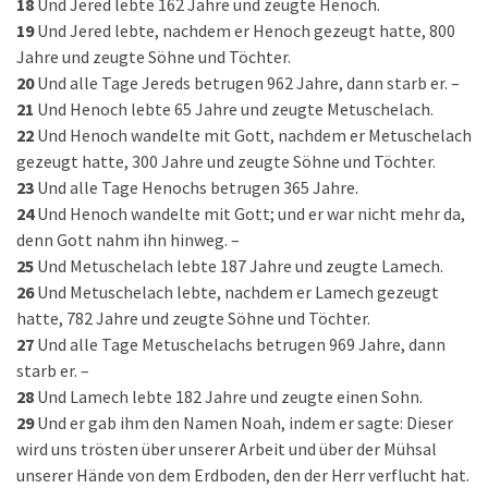
18
Und Jered lebte 162 Jahre und zeugte Henoch.
19
Und Jered lebte, nachdem er Henoch gezeugt hatte, 800
Jahre und zeugte Söhne und Töchter.
20
Und alle Tage Jereds betrugen 962 Jahre, dann starb er. –
21
Und Henoch lebte 65 Jahre und zeugte Metuschelach.
22
Und Henoch wandelte mit Gott, nachdem er Metuschelach
gezeugt hatte, 300 Jahre und zeugte Söhne und Töchter.
23
Und alle Tage Henochs betrugen 365 Jahre.
24
Und Henoch wandelte mit Gott; und er war nicht mehr da,
denn Gott nahm ihn hinweg. –
25
Und Metuschelach lebte 187 Jahre und zeugte Lamech.
26
Und Metuschelach lebte, nachdem er Lamech gezeugt
hatte, 782 Jahre und zeugte Söhne und Töchter.
27
Und alle Tage Metuschelachs betrugen 969 Jahre, dann
starb er. –
28
Und Lamech lebte 182 Jahre und zeugte einen Sohn.
29
Und er gab ihm den Namen Noah, indem er sagte: Dieser
wird uns trösten über unserer Arbeit und über der Mühsal
unserer Hände von dem Erdboden, den der Herr verflucht hat.