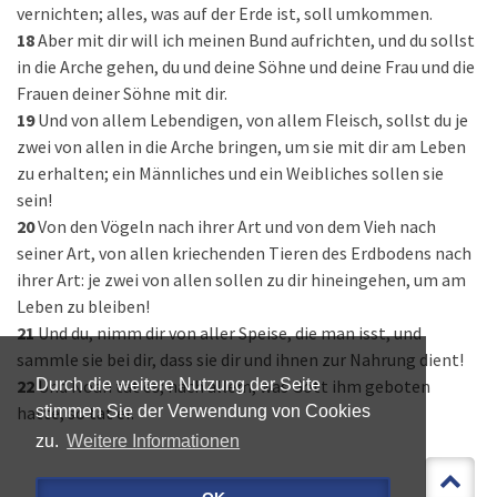
vernichten; alles, was auf der Erde ist, soll umkommen.
18
Aber mit dir will ich meinen Bund aufrichten, und du sollst
in die Arche gehen, du und deine Söhne und deine Frau und die
Frauen deiner Söhne mit dir.
19
Und von allem Lebendigen, von allem Fleisch, sollst du je
zwei von allen in die Arche bringen, um sie mit dir am Leben
zu erhalten; ein Männliches und ein Weibliches sollen sie
sein!
20
Von den Vögeln nach ihrer Art und von dem Vieh nach
seiner Art, von allen kriechenden Tieren des Erdbodens nach
ihrer Art: je zwei von allen sollen zu dir hineingehen, um am
Leben zu bleiben!
21
Und du, nimm dir von aller Speise, die man isst, und
sammle sie bei dir, dass sie dir und ihnen zur Nahrung dient!
22
Und Noah tat es; nach allem, was Gott ihm geboten
Durch die weitere Nutzung der Seite
hatte, so tat er.
stimmen Sie der Verwendung von Cookies
zu.
Weitere Informationen