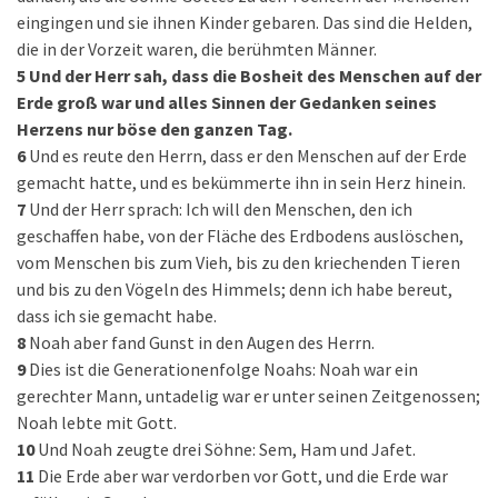
eingingen und sie ihnen Kinder gebaren. Das sind die Helden,
die in der Vorzeit waren, die berühmten Männer.
5
Und der Herr sah, dass die Bosheit des Menschen auf der
Erde groß war und alles Sinnen der Gedanken seines
Herzens nur böse den ganzen Tag.
6
Und es reute den Herrn, dass er den Menschen auf der Erde
gemacht hatte, und es bekümmerte ihn in sein Herz hinein.
7
Und der Herr sprach: Ich will den Menschen, den ich
geschaffen habe, von der Fläche des Erdbodens auslöschen,
vom Menschen bis zum Vieh, bis zu den kriechenden Tieren
und bis zu den Vögeln des Himmels; denn ich habe bereut,
dass ich sie gemacht habe.
8
Noah aber fand Gunst in den Augen des Herrn.
9
Dies ist die Generationenfolge Noahs: Noah war ein
gerechter Mann, untadelig war er unter seinen Zeitgenossen;
Noah lebte mit Gott.
10
Und Noah zeugte drei Söhne: Sem, Ham und Jafet.
11
Die Erde aber war verdorben vor Gott, und die Erde war