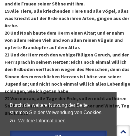
und die Frauen seiner Söhne mit ihm.
19
Alle Tiere, alle kriechenden Tiere und alle Vögel, alles
was kriecht auf der Erde nach ihren Arten, gingen aus der
Arche.
20
Und Noah baute dem Herrn einen Altar; und er nahm
von allem reinen Vieh und von allen reinen Vögeln und
opferte Brandopfer auf dem Altar.
21
Und der Herr roch den wohlgefälligen Geruch, und der
Herr sprach in seinem Herzen: Nicht noch einmal will ich
den Erdboden verfluchen wegen des Menschen; denn das
Sinnen des menschlichen Herzens ist böse von seiner
Jugend an; und nicht noch einmal will ich alles Lebendige
schlagen, wie ich getan habe.
22
Von nun an, alle Tage der Erde, sollen nicht aufhören
Saat und Ernte, Frost und Hitze, Sommer und Winter, Tag
Durch die weitere Nutzung der Seite
und Nacht.
stimmen Sie der Verwendung von Cookies
zu.
Weitere Informationen