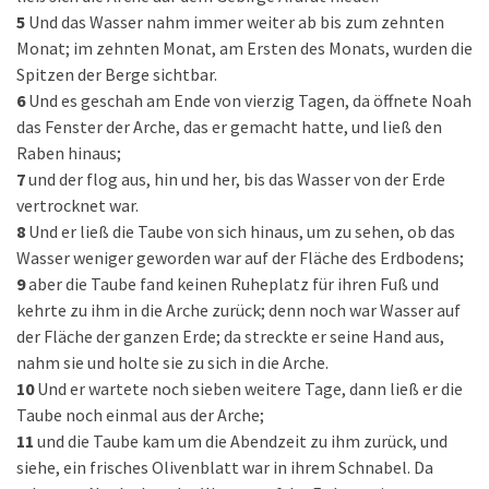
5
Und das Wasser nahm immer weiter ab bis zum zehnten
Monat; im zehnten Monat, am Ersten des Monats, wurden die
Spitzen der Berge sichtbar.
6
Und es geschah am Ende von vierzig Tagen, da öffnete Noah
das Fenster der Arche, das er gemacht hatte, und ließ den
Raben hinaus;
7
und der flog aus, hin und her, bis das Wasser von der Erde
vertrocknet war.
8
Und er ließ die Taube von sich hinaus, um zu sehen, ob das
Wasser weniger geworden war auf der Fläche des Erdbodens;
9
aber die Taube fand keinen Ruheplatz für ihren Fuß und
kehrte zu ihm in die Arche zurück; denn noch war Wasser auf
der Fläche der ganzen Erde; da streckte er seine Hand aus,
nahm sie und holte sie zu sich in die Arche.
10
Und er wartete noch sieben weitere Tage, dann ließ er die
Taube noch einmal aus der Arche;
11
und die Taube kam um die Abendzeit zu ihm zurück, und
siehe, ein frisches Olivenblatt war in ihrem Schnabel. Da