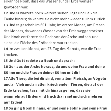
erkannte Noah, dass das Wasser auf der Erde weniger
geworden war.
12
Und er wartete noch weitere sieben Tage und ließ die
Taube hinaus; da kehrte sie nicht mehr wieder zu ihm zurück.
13
Und es geschah im 601. Jahr, im ersten Monat, am Ersten
des Monats, da war das Wasser von der Erde weggetrocknet.
Und Noah entfernte das Dach von der Arche und sah: und
siehe, die Fläche des Erdbodens war trocken.
14
Im zweiten Monat, am 27. Tag des Monats, war die Erde
trocken.
15
Und Gott redete zu Noah und sprach:
16
Geh aus der Arche heraus, du und deine Frau und deine
Söhne und die Frauen deiner Söhne mit dir!
17
Alle Tiere, die bei dir sind, von allem Fleisch, an Vögeln
und an Vieh und an allen kriechenden Tieren, die auf der
Erde kriechen, lass mit dir hinausgehen, dass sie
wimmeln auf Erden und fruchtbar sind und sich mehren
auf Erden!
18
Da ging Noah hinaus, er und seine Söhne und seine Frau