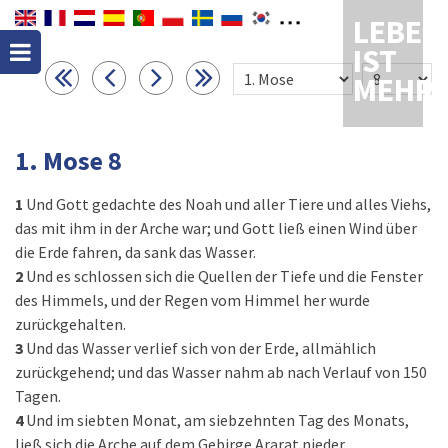
LEBEN
IST
MEHR
1. Mose 8
1
Und Gott gedachte des Noah und aller Tiere und alles Viehs,
das mit ihm in der Arche war; und Gott ließ einen Wind über
die Erde fahren, da sank das Wasser.
2
Und es schlossen sich die Quellen der Tiefe und die Fenster
des Himmels, und der Regen vom Himmel her wurde
zurückgehalten.
3
Und das Wasser verlief sich von der Erde, allmählich
zurückgehend; und das Wasser nahm ab nach Verlauf von 150
Tagen.
4
Und im siebten Monat, am siebzehnten Tag des Monats,
ließ sich die Arche auf dem Gebirge Ararat nieder.