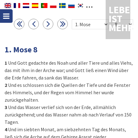
LEBEN
IST
MEHR
1. Mose 8
1
Und Gott gedachte des Noah und aller Tiere und alles Viehs,
das mit ihm in der Arche war; und Gott ließ einen Wind über
die Erde fahren, da sank das Wasser.
2
Und es schlossen sich die Quellen der Tiefe und die Fenster
des Himmels, und der Regen vom Himmel her wurde
zurückgehalten.
3
Und das Wasser verlief sich von der Erde, allmählich
zurückgehend; und das Wasser nahm ab nach Verlauf von 150
Tagen.
4
Und im siebten Monat, am siebzehnten Tag des Monats,
ließ sich die Arche auf dem Gebirge Ararat nieder.