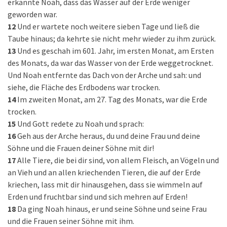
erkannte Noah, dass das Wasser auf der Erde weniger
geworden war.
12
Und er wartete noch weitere sieben Tage und ließ die
Taube hinaus; da kehrte sie nicht mehr wieder zu ihm zurück.
13
Und es geschah im 601. Jahr, im ersten Monat, am Ersten
des Monats, da war das Wasser von der Erde weggetrocknet.
Und Noah entfernte das Dach von der Arche und sah: und
siehe, die Fläche des Erdbodens war trocken.
14
Im zweiten Monat, am 27. Tag des Monats, war die Erde
trocken.
15
Und Gott redete zu Noah und sprach:
16
Geh aus der Arche heraus, du und deine Frau und deine
Söhne und die Frauen deiner Söhne mit dir!
17
Alle Tiere, die bei dir sind, von allem Fleisch, an Vögeln und
an Vieh und an allen kriechenden Tieren, die auf der Erde
kriechen, lass mit dir hinausgehen, dass sie wimmeln auf
Erden und fruchtbar sind und sich mehren auf Erden!
18
Da ging Noah hinaus, er und seine Söhne und seine Frau
und die Frauen seiner Söhne mit ihm.