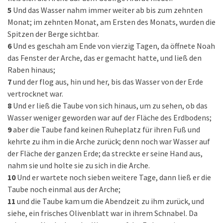
5
Und das Wasser nahm immer weiter ab bis zum zehnten
Monat; im zehnten Monat, am Ersten des Monats, wurden die
Spitzen der Berge sichtbar.
6
Und es geschah am Ende von vierzig Tagen, da öffnete Noah
das Fenster der Arche, das er gemacht hatte, und ließ den
Raben hinaus;
7
und der flog aus, hin und her, bis das Wasser von der Erde
vertrocknet war.
8
Und er ließ die Taube von sich hinaus, um zu sehen, ob das
Wasser weniger geworden war auf der Fläche des Erdbodens;
9
aber die Taube fand keinen Ruheplatz für ihren Fuß und
kehrte zu ihm in die Arche zurück; denn noch war Wasser auf
der Fläche der ganzen Erde; da streckte er seine Hand aus,
nahm sie und holte sie zu sich in die Arche.
10
Und er wartete noch sieben weitere Tage, dann ließ er die
Taube noch einmal aus der Arche;
11
und die Taube kam um die Abendzeit zu ihm zurück, und
siehe, ein frisches Olivenblatt war in ihrem Schnabel. Da