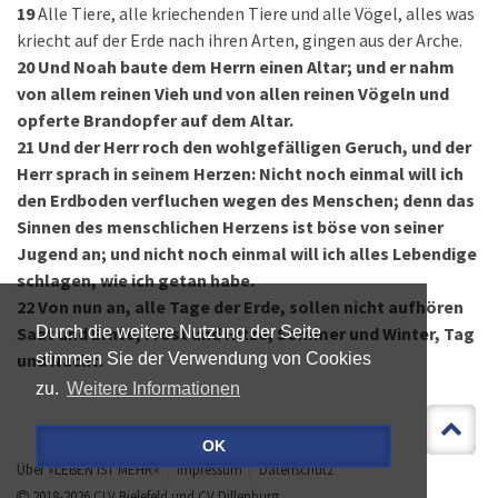
19
Alle Tiere, alle kriechenden Tiere und alle Vögel, alles was
kriecht auf der Erde nach ihren Arten, gingen aus der Arche.
20
Und Noah baute dem Herrn einen Altar; und er nahm
von allem reinen Vieh und von allen reinen Vögeln und
opferte Brandopfer auf dem Altar.
21
Und der Herr roch den wohlgefälligen Geruch, und der
Herr sprach in seinem Herzen: Nicht noch einmal will ich
den Erdboden verfluchen wegen des Menschen; denn das
Sinnen des menschlichen Herzens ist böse von seiner
Jugend an; und nicht noch einmal will ich alles Lebendige
schlagen, wie ich getan habe.
22
Von nun an, alle Tage der Erde, sollen nicht aufhören
Saat und Ernte, Frost und Hitze, Sommer und Winter, Tag
Durch die weitere Nutzung der Seite
und Nacht.
stimmen Sie der Verwendung von Cookies
zu.
Weitere Informationen
OK
Über »LEBEN IST MEHR«
Impressum
Datenschutz
2018-2026
CLV Bielefeld
und
CV Dillenburg