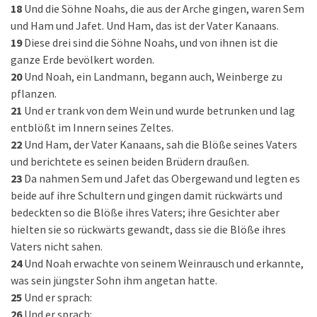
18
Und die Söhne Noahs, die aus der Arche gingen, waren Sem
und Ham und Jafet. Und Ham, das ist der Vater Kanaans.
19
Diese drei sind die Söhne Noahs, und von ihnen ist die
ganze Erde bevölkert worden.
20
Und Noah, ein Landmann, begann auch, Weinberge zu
pflanzen.
21
Und er trank von dem Wein und wurde betrunken und lag
entblößt im Innern seines Zeltes.
22
Und Ham, der Vater Kanaans, sah die Blöße seines Vaters
und berichtete es seinen beiden Brüdern draußen.
23
Da nahmen Sem und Jafet das Obergewand und legten es
beide auf ihre Schultern und gingen damit rückwärts und
bedeckten so die Blöße ihres Vaters; ihre Gesichter aber
hielten sie so rückwärts gewandt, dass sie die Blöße ihres
Vaters nicht sahen.
24
Und Noah erwachte von seinem Weinrausch und erkannte,
was sein jüngster Sohn ihm angetan hatte.
25
Und er sprach:
26
Und er sprach: