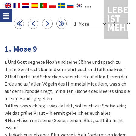
LEBEN
IST
MEHR
1. Mose 9
1
Und Gott segnete Noah und seine Söhne und sprach zu
ihnen: Seid fruchtbar und vermehrt euch und füllt die Erde!
2
Und Furcht und Schrecken vor euch sei auf allen Tieren der
Erde und auf allen Vögeln des Himmels! Mit allem, was sich
auf dem Erdboden regt, mit allen Fischen des Meeres sind sie
in eure Hände gegeben.
3
Alles, was sich regt, was da lebt, soll euch zur Speise sein;
wie das grüne Kraut – hiermit gebe ich es euch alles.
4
Nur Fleisch mit seiner Seele, seinem Blut, sollt ihr nicht
essen!
5
Jedoch euer eigenes Blut werde ich einfordern; von jedem