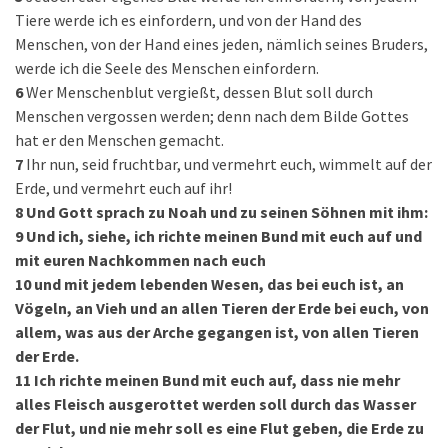
Tiere werde ich es einfordern, und von der Hand des
Menschen, von der Hand eines jeden, nämlich seines Bruders,
werde ich die Seele des Menschen einfordern.
6
Wer Menschenblut vergießt, dessen Blut soll durch
Menschen vergossen werden; denn nach dem Bilde Gottes
hat er den Menschen gemacht.
7
Ihr nun, seid fruchtbar, und vermehrt euch, wimmelt auf der
Erde, und vermehrt euch auf ihr!
8
Und Gott sprach zu Noah und zu seinen Söhnen mit ihm:
9
Und ich, siehe, ich richte meinen Bund mit euch auf und
mit euren Nachkommen nach euch
10
und mit jedem lebenden Wesen, das bei euch ist, an
Vögeln, an Vieh und an allen Tieren der Erde bei euch, von
allem, was aus der Arche gegangen ist, von allen Tieren
der Erde.
11
Ich richte meinen Bund mit euch auf, dass nie mehr
alles Fleisch ausgerottet werden soll durch das Wasser
der Flut, und nie mehr soll es eine Flut geben, die Erde zu