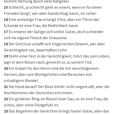
kommt Rettung durch viele Ratgeber.
15
Schlecht, ja schlecht geht es einem, wenn er für einen
Fremden bürgt; wer aber Handschlag hasst, ist sicher.
16
Eine anmutige Frau erlangt Ehre, aber ein Thron der
Schande ist eine Frau, die Redlichkeit hasst.
17
Es erweist der Gütige sich selbst Gutes, doch schneidet
sich ins eigene Fleisch der Grausame.
18
Der Gottlose schafft sich trügerischen Gewinn, wer aber
Gerechtigkeit sät, dauerhaften Lohn.
19
Steht einer fest in der Gerechtigkeit, führt das zum Leben,
jagt er dem Bösen nach, gereicht es zu seinem Tod.
20
Ein Gräuel für den Herrn sind die mit verschlagenem
Herzen; aber sein Wohlgefallen sind Menschen mit
untadligem Wandel.
21
Die Hand darauf! Der Böse bleibt nicht ungestraft; aber die
Nachkommen der Gerechten entrinnen.
22
Ein goldener Ring im Rüssel einer Sau, so ist eine Frau, die
schön, aber ohne Feingefühl ist.
23
Das Begehren der Gerechten bringt lauter Gutes, aber das