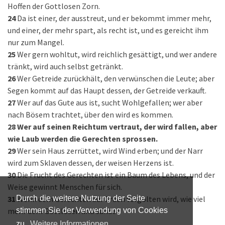
Hoffen der Gottlosen Zorn.
24
Da ist einer, der ausstreut, und er bekommt immer mehr,
und einer, der mehr spart, als recht ist, und es gereicht ihm
nur zum Mangel.
25
Wer gern wohltut, wird reichlich gesättigt, und wer andere
tränkt, wird auch selbst getränkt.
26
Wer Getreide zurückhält, den verwünschen die Leute; aber
Segen kommt auf das Haupt dessen, der Getreide verkauft.
27
Wer auf das Gute aus ist, sucht Wohlgefallen; wer aber
nach Bösem trachtet, über den wird es kommen.
28
Wer auf seinen Reichtum vertraut, der wird fallen, aber
wie Laub werden die Gerechten sprossen.
29
Wer sein Haus zerrüttet, wird Wind erben; und der Narr
wird zum Sklaven dessen, der weisen Herzens ist.
30
Die Frucht des Gerechten ist ein Baum des Lebens, und der
Weise gewinnt Menschen für sich.
31
Wenn dem Gerechten auf Erden vergolten wird, wie viel
Durch die weitere Nutzung der Seite
mehr dem Gottlosen und Sünder!
stimmen Sie der Verwendung von Cookies
zu.
Weitere Informationen