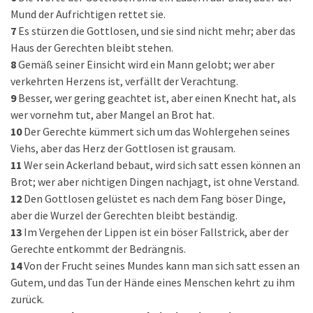
Mund der Aufrichtigen rettet sie.
7
Es stürzen die Gottlosen, und sie sind nicht mehr; aber das
Haus der Gerechten bleibt stehen.
8
Gemäß seiner Einsicht wird ein Mann gelobt; wer aber
verkehrten Herzens ist, verfällt der Verachtung.
9
Besser, wer gering geachtet ist, aber einen Knecht hat, als
wer vornehm tut, aber Mangel an Brot hat.
10
Der Gerechte kümmert sich um das Wohlergehen seines
Viehs, aber das Herz der Gottlosen ist grausam.
11
Wer sein Ackerland bebaut, wird sich satt essen können an
Brot; wer aber nichtigen Dingen nachjagt, ist ohne Verstand.
12
Den Gottlosen gelüstet es nach dem Fang böser Dinge,
aber die Wurzel der Gerechten bleibt beständig.
13
Im Vergehen der Lippen ist ein böser Fallstrick, aber der
Gerechte entkommt der Bedrängnis.
14
Von der Frucht seines Mundes kann man sich satt essen an
Gutem, und das Tun der Hände eines Menschen kehrt zu ihm
zurück.