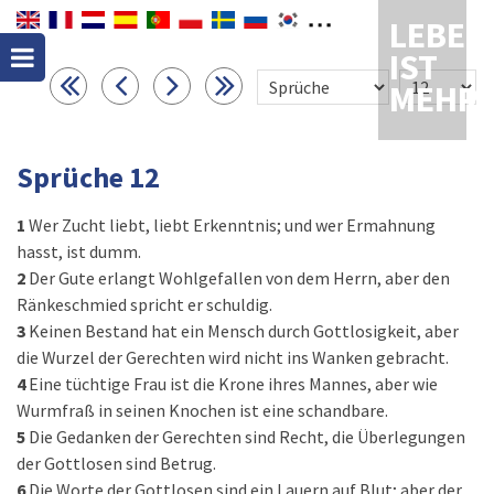
LEBEN
IST
MEHR
Sprüche 12
1
Wer Zucht liebt, liebt Erkenntnis; und wer Ermahnung
hasst, ist dumm.
2
Der Gute erlangt Wohlgefallen von dem Herrn, aber den
Ränkeschmied spricht er schuldig.
3
Keinen Bestand hat ein Mensch durch Gottlosigkeit, aber
die Wurzel der Gerechten wird nicht ins Wanken gebracht.
4
Eine tüchtige Frau ist die Krone ihres Mannes, aber wie
Wurmfraß in seinen Knochen ist eine schandbare.
5
Die Gedanken der Gerechten sind Recht, die Überlegungen
der Gottlosen sind Betrug.
6
Die Worte der Gottlosen sind ein Lauern auf Blut; aber der