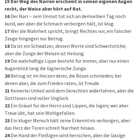
15
Der Weg des Narren erscheint in seinen eigenen Augen
recht, der Weise aber hört auf Rat.
16
Der Narr – sein Unmut tut sich an demselben Tag noch
kund, wer aber die Schmach verborgen hält, ist klug.
17
Wer die Wahrheit spricht, bringt Rechtes vor, ein falscher
Zeuge hingegen nur Betrug.
18
Da ist ein Schwätzer, dessen Worte sind Schwertstiche;
aber die Zunge der Weisen ist Heilung.
19
Die wahrhaftige Lippe besteht für immer, aber nur einen
Augenblick lang die lügnerische Zunge.
20
Betrug ist im Herzen derer, die Böses schmieden; bei
denen aber, die zum Frieden raten, ist Freude.
21
Keinerlei Unheil wird dem Gerechten widerfahren, aber die
Gottlosen sind voller Unglück.
22
Ein Gräuel für den Herrn sind Lippen, die lügen; wer aber
Treue übt, hat sein Wohlgefallen.
23
Ein kluger Mensch hält seine Erkenntnis verborgen, aber
das Herz der Toren schreit Narrheit hinaus.
24
Die Hand der Fleißigen wird herrschen, aber die lässige