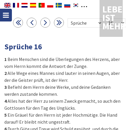
LEBEN
IST
MEHR
Sprüche 16
1
Beim Menschen sind die Überlegungen des Herzens, aber
vom Herrn kommt die Antwort der Zunge.
2
Alle Wege eines Mannes sind lauter in seinen Augen, aber
der die Geister prüft, ist der Herr.
3
Befiehl dem Herrn deine Werke, und deine Gedanken
werden zustande kommen.
4
Alles hat der Herr zu seinem Zweck gemacht, so auch den
Gottlosen für den Tag des Unglücks.
5
Ein Gräuel für den Herrn ist jeder Hochmütige. Die Hand
darauf! Er bleibt nicht ungestraft.
6
Durch Güte und Treue wird Schuld gesühnt, und durch die