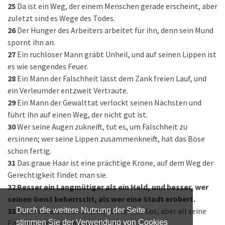
25
Da ist ein Weg, der einem Menschen gerade erscheint, aber
zuletzt sind es Wege des Todes.
26
Der Hunger des Arbeiters arbeitet für ihn, denn sein Mund
spornt ihn an.
27
Ein ruchloser Mann gräbt Unheil, und auf seinen Lippen ist
es wie sengendes Feuer.
28
Ein Mann der Falschheit lässt dem Zank freien Lauf, und
ein Verleumder entzweit Vertraute.
29
Ein Mann der Gewalttat verlockt seinen Nächsten und
führt ihn auf einen Weg, der nicht gut ist.
30
Wer seine Augen zukneift, tut es, um Falschheit zu
ersinnen; wer seine Lippen zusammenkneift, hat das Böse
schon fertig.
31
Das graue Haar ist eine prächtige Krone, auf dem Weg der
Gerechtigkeit findet man sie.
32
Besser ein Langmütiger als ein Held, und besser, wer
seinen Geist beherrscht, als wer eine Stadt erobert.
33
Im Gewandbausch schüttelt man das Los, aber all seine
Durch die weitere Nutzung der Seite
Entscheidung kommt vom Herrn.
stimmen Sie der Verwendung von Cookies