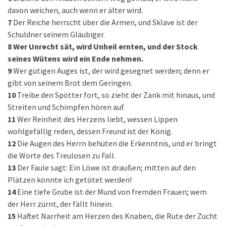
davon weichen, auch wenn er älter wird.
7
Der Reiche herrscht über die Armen, und Sklave ist der
Schuldner seinem Gläubiger.
8
Wer Unrecht sät, wird Unheil ernten, und der Stock
seines Wütens wird ein Ende nehmen.
9
Wer gütigen Auges ist, der wird gesegnet werden; denn er
gibt von seinem Brot dem Geringen.
10
Treibe den Spötter fort, so zieht der Zank mit hinaus, und
Streiten und Schimpfen hören auf.
11
Wer Reinheit des Herzens liebt, wessen Lippen
wohlgefällig reden, dessen Freund ist der König.
12
Die Augen des Herrn behüten die Erkenntnis, und er bringt
die Worte des Treulosen zu Fall.
13
Der Faule sagt: Ein Löwe ist draußen; mitten auf den
Plätzen könnte ich getötet werden!
14
Eine tiefe Grube ist der Mund von fremden Frauen; wem
der Herr zürnt, der fällt hinein.
15
Haftet Narrheit am Herzen des Knaben, die Rute der Zucht