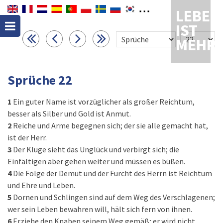
LEBEN
IST
MEHR
Sprüche 22
1
Ein guter Name ist vorzüglicher als großer Reichtum,
besser als Silber und Gold ist Anmut.
2
Reiche und Arme begegnen sich; der sie alle gemacht hat,
ist der Herr.
3
Der Kluge sieht das Unglück und verbirgt sich; die
Einfältigen aber gehen weiter und müssen es büßen.
4
Die Folge der Demut und der Furcht des Herrn ist Reichtum
und Ehre und Leben.
5
Dornen und Schlingen sind auf dem Weg des Verschlagenen;
wer sein Leben bewahren will, hält sich fern von ihnen.
6
Erziehe den Knaben seinem Weg gemäß; er wird nicht