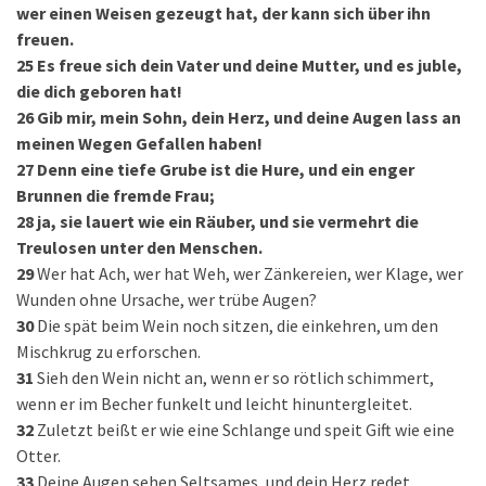
wer einen Weisen gezeugt hat, der kann sich über ihn
freuen.
25
Es freue sich dein Vater und deine Mutter, und es juble,
die dich geboren hat!
26
Gib mir, mein Sohn, dein Herz, und deine Augen lass an
meinen Wegen Gefallen haben!
27
Denn eine tiefe Grube ist die Hure, und ein enger
Brunnen die fremde Frau;
28
ja, sie lauert wie ein Räuber, und sie vermehrt die
Treulosen unter den Menschen.
29
Wer hat Ach, wer hat Weh, wer Zänkereien, wer Klage, wer
Wunden ohne Ursache, wer trübe Augen?
30
Die spät beim Wein noch sitzen, die einkehren, um den
Mischkrug zu erforschen.
31
Sieh den Wein nicht an, wenn er so rötlich schimmert,
wenn er im Becher funkelt und leicht hinuntergleitet.
32
Zuletzt beißt er wie eine Schlange und speit Gift wie eine
Otter.
33
Deine Augen sehen Seltsames, und dein Herz redet