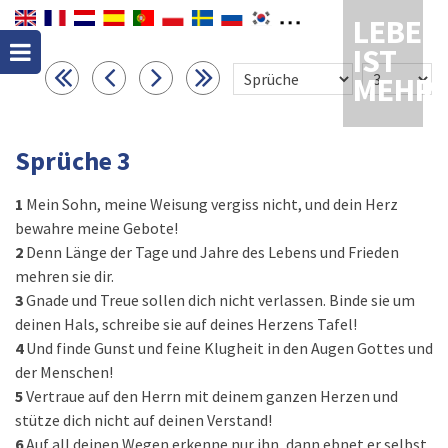
LEBEN
IST
MEHR
Sprüche 3
1
Mein Sohn, meine Weisung vergiss nicht, und dein Herz
bewahre meine Gebote!
2
Denn Länge der Tage und Jahre des Lebens und Frieden
mehren sie dir.
3
Gnade und Treue sollen dich nicht verlassen. Binde sie um
deinen Hals, schreibe sie auf deines Herzens Tafel!
4
Und finde Gunst und feine Klugheit in den Augen Gottes und
der Menschen!
5
Vertraue auf den Herrn mit deinem ganzen Herzen und
stütze dich nicht auf deinen Verstand!
6
Auf all deinen Wegen erkenne nur ihn, dann ebnet er selbst