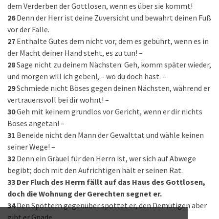
dem Verderben der Gottlosen, wenn es über sie kommt!
26
Denn der Herr ist deine Zuversicht und bewahrt deinen Fuß
vor der Falle.
27
Enthalte Gutes dem nicht vor, dem es gebührt, wenn es in
der Macht deiner Hand steht, es zu tun! –
28
Sage nicht zu deinem Nächsten: Geh, komm später wieder,
und morgen will ich geben!, – wo du doch hast. –
29
Schmiede nicht Böses gegen deinen Nächsten, während er
vertrauensvoll bei dir wohnt! –
30
Geh mit keinem grundlos vor Gericht, wenn er dir nichts
Böses angetan! –
31
Beneide nicht den Mann der Gewalttat und wähle keinen
seiner Wege! –
32
Denn ein Gräuel für den Herrn ist, wer sich auf Abwege
begibt; doch mit den Aufrichtigen hält er seinen Rat.
33
Der Fluch des Herrn fällt auf das Haus des Gottlosen,
doch die Wohnung der Gerechten segnet er.
34
Den Spöttern gegenüber spottet er, den Demütigen aber
gibt er Gnade.