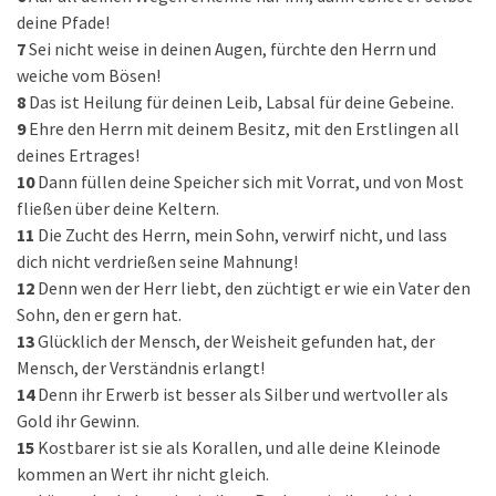
deine Pfade!
7
Sei nicht weise in deinen Augen, fürchte den Herrn und
weiche vom Bösen!
8
Das ist Heilung für deinen Leib, Labsal für deine Gebeine.
9
Ehre den Herrn mit deinem Besitz, mit den Erstlingen all
deines Ertrages!
10
Dann füllen deine Speicher sich mit Vorrat, und von Most
fließen über deine Keltern.
11
Die Zucht des Herrn, mein Sohn, verwirf nicht, und lass
dich nicht verdrießen seine Mahnung!
12
Denn wen der Herr liebt, den züchtigt er wie ein Vater den
Sohn, den er gern hat.
13
Glücklich der Mensch, der Weisheit gefunden hat, der
Mensch, der Verständnis erlangt!
14
Denn ihr Erwerb ist besser als Silber und wertvoller als
Gold ihr Gewinn.
15
Kostbarer ist sie als Korallen, und alle deine Kleinode
kommen an Wert ihr nicht gleich.