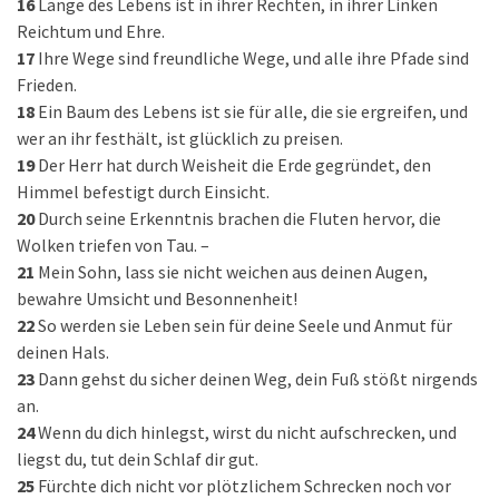
16
Länge des Lebens ist in ihrer Rechten, in ihrer Linken
Reichtum und Ehre.
17
Ihre Wege sind freundliche Wege, und alle ihre Pfade sind
Frieden.
18
Ein Baum des Lebens ist sie für alle, die sie ergreifen, und
wer an ihr festhält, ist glücklich zu preisen.
19
Der Herr hat durch Weisheit die Erde gegründet, den
Himmel befestigt durch Einsicht.
20
Durch seine Erkenntnis brachen die Fluten hervor, die
Wolken triefen von Tau. –
21
Mein Sohn, lass sie nicht weichen aus deinen Augen,
bewahre Umsicht und Besonnenheit!
22
So werden sie Leben sein für deine Seele und Anmut für
deinen Hals.
23
Dann gehst du sicher deinen Weg, dein Fuß stößt nirgends
an.
24
Wenn du dich hinlegst, wirst du nicht aufschrecken, und
liegst du, tut dein Schlaf dir gut.
25
Fürchte dich nicht vor plötzlichem Schrecken noch vor