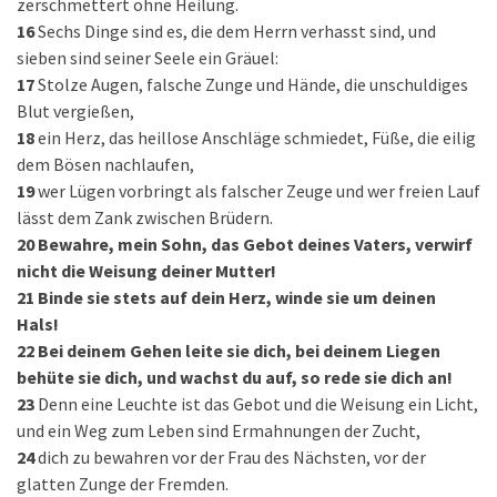
zerschmettert ohne Heilung.
16
Sechs Dinge sind es, die dem Herrn verhasst sind, und
sieben sind seiner Seele ein Gräuel:
17
Stolze Augen, falsche Zunge und Hände, die unschuldiges
Blut vergießen,
18
ein Herz, das heillose Anschläge schmiedet, Füße, die eilig
dem Bösen nachlaufen,
19
wer Lügen vorbringt als falscher Zeuge und wer freien Lauf
lässt dem Zank zwischen Brüdern.
20
Bewahre, mein Sohn, das Gebot deines Vaters, verwirf
nicht die Weisung deiner Mutter!
21
Binde sie stets auf dein Herz, winde sie um deinen
Hals!
22
Bei deinem Gehen leite sie dich, bei deinem Liegen
behüte sie dich, und wachst du auf, so rede sie dich an!
23
Denn eine Leuchte ist das Gebot und die Weisung ein Licht,
und ein Weg zum Leben sind Ermahnungen der Zucht,
24
dich zu bewahren vor der Frau des Nächsten, vor der
glatten Zunge der Fremden.