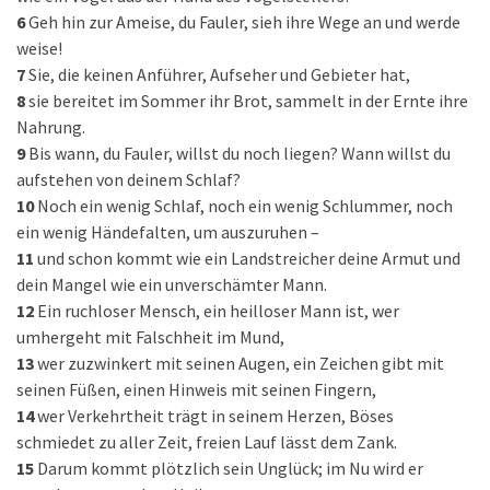
6
Geh hin zur Ameise, du Fauler, sieh ihre Wege an und werde
weise!
7
Sie, die keinen Anführer, Aufseher und Gebieter hat,
8
sie bereitet im Sommer ihr Brot, sammelt in der Ernte ihre
Nahrung.
9
Bis wann, du Fauler, willst du noch liegen? Wann willst du
aufstehen von deinem Schlaf?
10
Noch ein wenig Schlaf, noch ein wenig Schlummer, noch
ein wenig Händefalten, um auszuruhen –
11
und schon kommt wie ein Landstreicher deine Armut und
dein Mangel wie ein unverschämter Mann.
12
Ein ruchloser Mensch, ein heilloser Mann ist, wer
umhergeht mit Falschheit im Mund,
13
wer zuzwinkert mit seinen Augen, ein Zeichen gibt mit
seinen Füßen, einen Hinweis mit seinen Fingern,
14
wer Verkehrtheit trägt in seinem Herzen, Böses
schmiedet zu aller Zeit, freien Lauf lässt dem Zank.
15
Darum kommt plötzlich sein Unglück; im Nu wird er