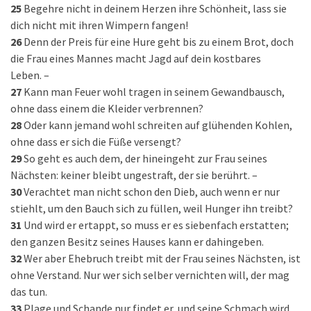
25
Begehre nicht in deinem Herzen ihre Schönheit, lass sie
dich nicht mit ihren Wimpern fangen!
26
Denn der Preis für eine Hure geht bis zu einem Brot, doch
die Frau eines Mannes macht Jagd auf dein kostbares
Leben. –
27
Kann man Feuer wohl tragen in seinem Gewandbausch,
ohne dass einem die Kleider verbrennen?
28
Oder kann jemand wohl schreiten auf glühenden Kohlen,
ohne dass er sich die Füße versengt?
29
So geht es auch dem, der hineingeht zur Frau seines
Nächsten: keiner bleibt ungestraft, der sie berührt. –
30
Verachtet man nicht schon den Dieb, auch wenn er nur
stiehlt, um den Bauch sich zu füllen, weil Hunger ihn treibt?
31
Und wird er ertappt, so muss er es siebenfach erstatten;
den ganzen Besitz seines Hauses kann er dahingeben.
32
Wer aber Ehebruch treibt mit der Frau seines Nächsten, ist
ohne Verstand. Nur wer sich selber vernichten will, der mag
das tun.
33
Plage und Schande nur findet er, und seine Schmach wird