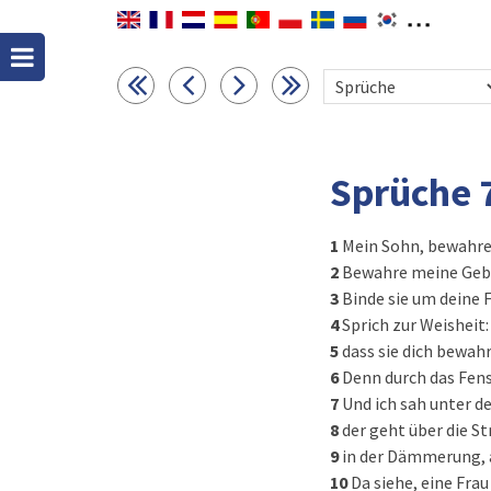
Sprüche 
1
Mein Sohn, bewahre 
2
Bewahre meine Gebo
3
Binde sie um deine F
4
Sprich zur Weisheit
5
dass sie dich bewahr
6
Denn durch das Fens
7
Und ich sah unter 
8
der geht über die St
9
in der Dämmerung, 
10
Da siehe, eine Fr