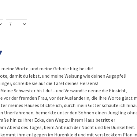
7
meine Worte, und meine Gebote birg bei dir!
te, damit du lebst, und meine Weisung wie deinen Augapfel!
inger, schreibe sie auf die Tafel deines Herzens!
: Meine Schwester bist du! – und Verwandte nenne die Einsicht,
e vor der fremden Frau, vor der Ausländerin, die ihre Worte glatt 
ter meines Hauses blickte ich, durch mein Gitter schaute ich hinau
den Unerfahrenen, bemerkte unter den Söhnen einen Jüngling ohne
raße hin zu ihrer Ecke, den Weg zu ihrem Haus betritt er
am Abend des Tages, beim Anbruch der Nacht und bei Dunkelheit.
au kommt ihm entgegen im Hurenkleid und mit verstecktem Plan i