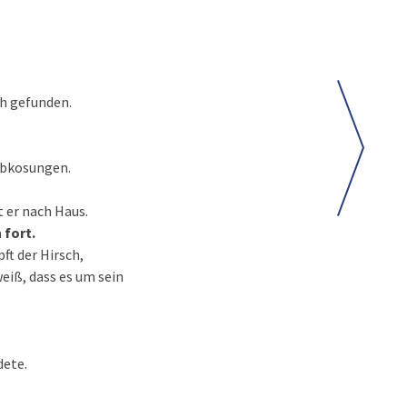
ch gefunden.
ebkosungen.
 er nach Haus.
 fort.
pft der Hirsch,
weiß, dass es um sein
dete.