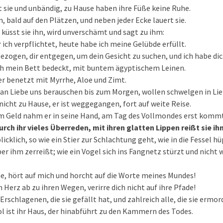
st sie und unbändig, zu Hause haben ihre Füße keine Ruhe.
n, bald auf den Plätzen, und neben jeder Ecke lauert sie.
da küsst sie ihn, wird unverschämt und sagt zu ihm:
 ich verpflichtet, heute habe ich meine Gelübde erfüllt.
ezogen, dir entgegen, um dein Gesicht zu suchen, und ich habe di
ch mein Bett bedeckt, mit buntem ägyptischem Leinen.
r benetzt mit Myrrhe, Aloe und Zimt.
an Liebe uns berauschen bis zum Morgen, wollen schwelgen in Li
nicht zu Hause, er ist weggegangen, fort auf weite Reise.
m Geld nahm er in seine Hand, am Tag des Vollmondes erst kommt
durch ihr vieles Überreden, mit ihren glatten Lippen reißt sie ihn
licklich, so wie ein Stier zur Schlachtung geht, wie in die Fessel hü
eber ihm zerreißt; wie ein Vogel sich ins Fangnetz stürzt und nicht 
e, hört auf mich und horcht auf die Worte meines Mundes!
 Herz ab zu ihren Wegen, verirre dich nicht auf ihre Pfade!
 Erschlagenen, die sie gefällt hat, und zahlreich alle, die sie ermor
 ist ihr Haus, der hinabführt zu den Kammern des Todes.