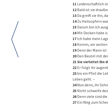
11
Leidenschaftlich i
12
Bald ist sie drauße
13
Da greift sie ihn, 
14
Zu Heilsopfern war
15
Darum bin ich ausg
16
Mit Decken habe i
17
Ich habe mein Lage
18
Komm, wir wollen 
19
Denn der Mann ist 
20
Den Beutel mit de
21
Sie verleitet ihn 
22
Er folgt ihr augenb
23
bis ein Pfeil die L
Leben geht. –
24
Nun denn, ihr Söhn
25
Nicht schweife dein
26
Denn viele sind die
27
Ein Weg zum Scheol