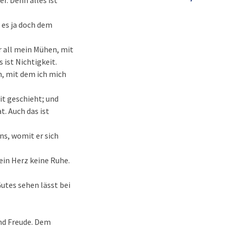
r. Denn alles ist
 es ja doch dem
r all mein Mühen, mit
ist Nichtigkeit.
n, mit dem ich mich
it geschieht; und
. Auch das ist
s, womit er sich
sein Herz keine Ruhe.
Gutes sehen lässt bei
und Freude. Dem