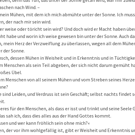
Leben, denn das Tun, das unter der Sonne getan wird, war mir zuwide
aschen nach Wind. –
 mein Mühen, mit dem ich mich abmühte unter der Sonne. Ich muss
, der nach mir sein wird.
er weise oder töricht sein wird? Und doch wird er Macht haben übe
 habe und worin ich weise gewesen bin unter der Sonne. Auch das 
h, mein Herz der Verzweiflung zu überlassen, wegen all dem Mühe
r der Sonne.
nsch, dessen Mühen in Weisheit und in Erkenntnis und in Tüchtigke
m Menschen als sein Teil abgeben, der sich nicht darum gemüht hat
roßes Übel.
em Menschen von all seinem Mühen und vom Streben seines Herzen
nne?
 sind Leiden, und Verdruss ist sein Geschäft; selbst nachts findet 
it.
eres für den Menschen, als dass er isst und trinkt und seine Seele 
s sah ich, dass dies alles aus der Hand Gottes kommt.
sen und wer kann fröhlich sein ohne mich?«
 der vor ihm wohlgefällig ist, gibt er Weisheit und Erkenntnis 