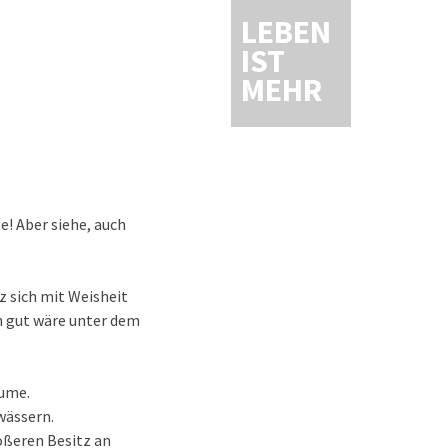
LEBEN
IST
MEHR
e! Aber siehe, auch
z sich mit Weisheit
un gut wäre unter dem
äume.
wässern.
ößeren Besitz an