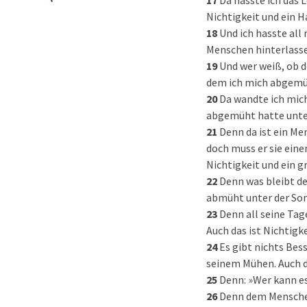
17
Da hasste ich das 
Nichtigkeit und ein H
18
Und ich hasste all
Menschen hinterlassen
19
Und wer weiß, ob d
dem ich mich abgemüht
20
Da wandte ich mic
abgemüht hatte unte
21
Denn da ist ein Me
doch muss er sie eine
Nichtigkeit und ein g
22
Denn was bleibt d
abmüht unter der So
23
Denn all seine Tage
Auch das ist Nichtigke
24
Es gibt nichts Bess
seinem Mühen. Auch da
25
Denn: »Wer kann es
26
Denn dem Menschen,