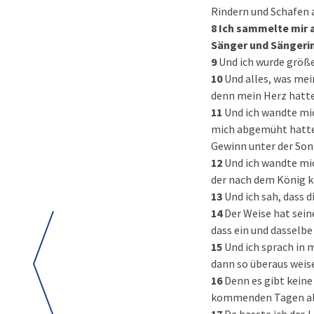
Rindern und Schafen a
8
Ich sammelte mir a
Sänger und Sängerin
9
Und ich wurde größer
10
Und alles, was mei
denn mein Herz hatte
11
Und ich wandte mic
mich abgemüht hatte. 
Gewinn unter der Son
12
Und ich wandte mic
der nach dem König 
13
Und ich sah, dass d
14
Der Weise hat sein
dass ein und dasselbe G
15
Und ich sprach in 
dann so überaus weise
16
Denn es gibt keine
kommenden Tagen alle