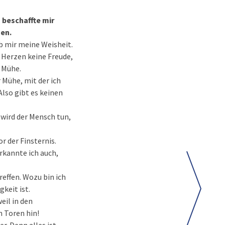
 beschaffte mir
en.
eb mir meine Weisheit.
 Herzen keine Freude,
r Mühe.
 Mühe, mit der ich
Also gibt es keinen
 wird der Mensch tun,
r der Finsternis.
erkannte ich auch,
effen. Wozu bin ich
keit ist.
eil in den
m Toren hin!