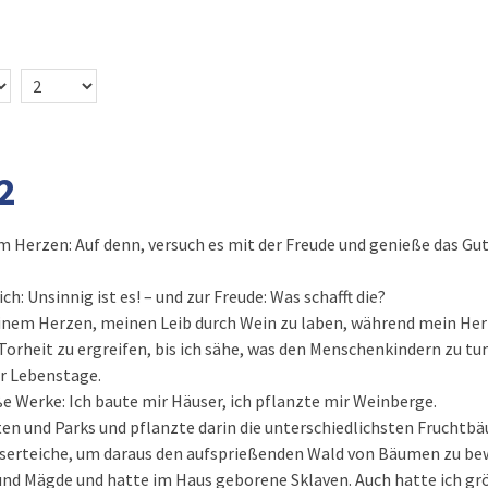
2
m Herzen: Auf denn, versuch es mit der Freude und genieße das Gut
h: Unsinnig ist es! – und zur Freude: Was schafft die?
inem Herzen, meinen Leib durch Wein zu laben, während mein Her
 Torheit zu ergreifen, bis ich sähe, was den Menschenkindern zu t
er Lebenstage.
 Werke: Ich baute mir Häuser, ich pflanzte mir Weinberge.
en und Parks und pflanzte darin die unterschiedlichsten Fruchtb
serteiche, um daraus den aufsprießenden Wald von Bäumen zu be
und Mägde und hatte im Haus geborene Sklaven. Auch hatte ich gr