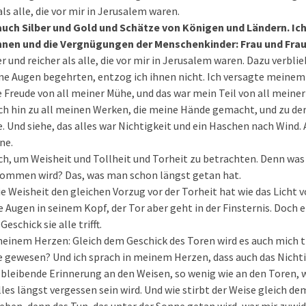
ls alle, die vor mir in Jerusalem waren.
uch Silber und Gold und Schätze von Königen und Ländern. Ich
nen und die Vergnügungen der Menschenkinder: Frau und Frau
 und reicher als alle, die vor mir in Jerusalem waren. Dazu verbli
ne Augen begehrten, entzog ich ihnen nicht. Ich versagte meinem
 Freude von all meiner Mühe, und das war mein Teil von all meine
h hin zu all meinen Werken, die meine Hände gemacht, und zu der
Und siehe, das alles war Nichtigkeit und ein Haschen nach Wind. 
ne.
h, um Weisheit und Tollheit und Torheit zu betrachten. Denn was
kommen wird? Das, was man schon längst getan hat.
ie Weisheit den gleichen Vorzug vor der Torheit hat wie das Licht vo
e Augen in seinem Kopf, der Tor aber geht in der Finsternis. Doch 
eschick sie alle trifft.
meinem Herzen: Gleich dem Geschick des Toren wird es auch mich tr
 gewesen? Und ich sprach in meinem Herzen, dass auch das Nichtig
 bleibende Erinnerung an den Weisen, so wenig wie an den Toren, w
s längst vergessen sein wird. Und wie stirbt der Weise gleich de