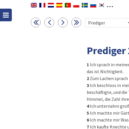
Prediger 
1
Ich sprach in meine
das ist Nichtigkeit.
2
Zum Lachen sprach ic
3
Ich beschloss in me
beschäftigte, und die
Himmel, die Zahl ihr
4
Ich unternahm große
5
Ich machte mir Gärt
6
Ich machte mir Was
7
Ich kaufte Knechte 