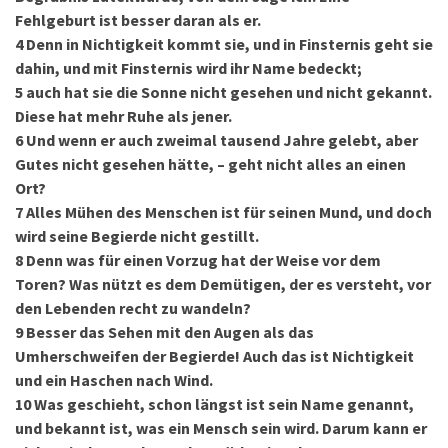
Fehlgeburt ist besser daran als er.
4
Denn in Nichtigkeit kommt sie, und in Finsternis geht sie
dahin, und mit Finsternis wird ihr Name bedeckt;
5
auch hat sie die Sonne nicht gesehen und nicht gekannt.
Diese hat mehr Ruhe als jener.
6
Und wenn er auch zweimal tausend Jahre gelebt, aber
Gutes nicht gesehen hätte, – geht nicht alles an einen
Ort?
7
Alles Mühen des Menschen ist für seinen Mund, und doch
wird seine Begierde nicht gestillt.
8
Denn was für einen Vorzug hat der Weise vor dem
Toren? Was nützt es dem Demütigen, der es versteht, vor
den Lebenden recht zu wandeln?
9
Besser das Sehen mit den Augen als das
Umherschweifen der Begierde! Auch das ist Nichtigkeit
und ein Haschen nach Wind.
10
Was geschieht, schon längst ist sein Name genannt,
und bekannt ist, was ein Mensch sein wird. Darum kann er