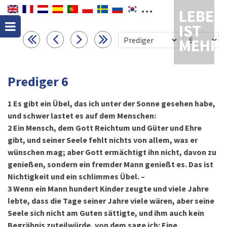
LEBEN
IST
MEHR
Prediger 6
1
Es gibt ein Übel, das ich unter der Sonne gesehen habe,
und schwer lastet es auf dem Menschen:
2
Ein Mensch, dem Gott Reichtum und Güter und Ehre
gibt, und seiner Seele fehlt nichts von allem, was er
wünschen mag; aber Gott ermächtigt ihn nicht, davon zu
genießen, sondern ein fremder Mann genießt es. Das ist
Nichtigkeit und ein schlimmes Übel. –
3
Wenn ein Mann hundert Kinder zeugte und viele Jahre
lebte, dass die Tage seiner Jahre viele wären, aber seine
Seele sich nicht am Guten sättigte, und ihm auch kein
Begräbnis zuteilwürde, von dem sage ich: Eine