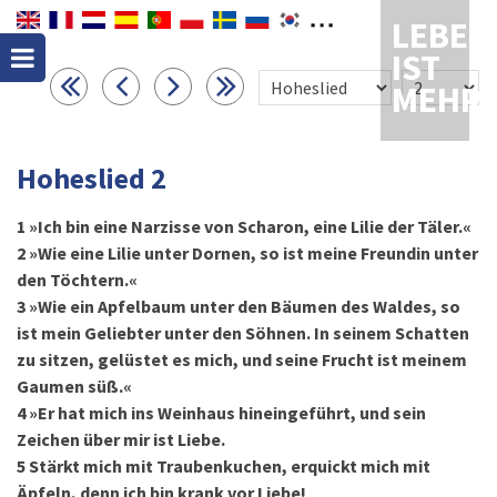
LEBEN
IST
MEHR
Hoheslied 2
1
»Ich bin eine Narzisse von Scharon, eine Lilie der Täler.«
2
»Wie eine Lilie unter Dornen, so ist meine Freundin unter
den Töchtern.«
3
»Wie ein Apfelbaum unter den Bäumen des Waldes, so
ist mein Geliebter unter den Söhnen. In seinem Schatten
zu sitzen, gelüstet es mich, und seine Frucht ist meinem
Gaumen süß.«
4
»Er hat mich ins Weinhaus hineingeführt, und sein
Zeichen über mir ist Liebe.
5
Stärkt mich mit Traubenkuchen, erquickt mich mit
Äpfeln, denn ich bin krank vor Liebe!