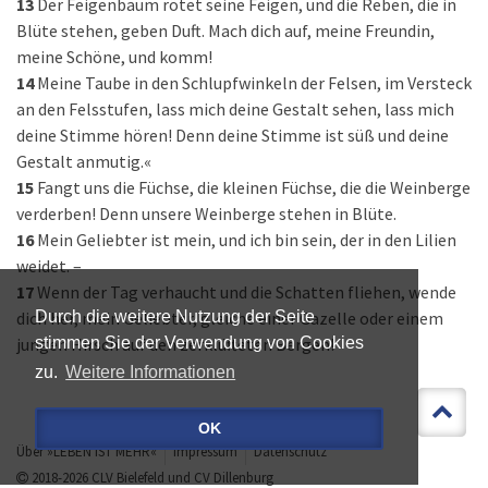
13
Der Feigenbaum rötet seine Feigen, und die Reben, die in
Blüte stehen, geben Duft. Mach dich auf, meine Freundin,
meine Schöne, und komm!
14
Meine Taube in den Schlupfwinkeln der Felsen, im Versteck
an den Felsstufen, lass mich deine Gestalt sehen, lass mich
deine Stimme hören! Denn deine Stimme ist süß und deine
Gestalt anmutig.«
15
Fangt uns die Füchse, die kleinen Füchse, die die Weinberge
verderben! Denn unsere Weinberge stehen in Blüte.
16
Mein Geliebter ist mein, und ich bin sein, der in den Lilien
weidet. –
17
Wenn der Tag verhaucht und die Schatten fliehen, wende
dich her, mein Geliebter, gleiche einer Gazelle oder einem
Durch die weitere Nutzung der Seite
jungen Hirsch auf den zerklüfteten Bergen!
stimmen Sie der Verwendung von Cookies
zu.
Weitere Informationen
OK
Über »LEBEN IST MEHR«
Impressum
Datenschutz
2018-2026
CLV Bielefeld
und
CV Dillenburg