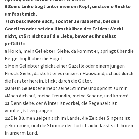
6
Seine Linke liegt unter meinem Kopf, und seine Rechte
umfasst mich.
7
Ich beschwöre euch, Töchter Jerusalems, bei den
Gazellen oder bei den Hirschkühen des Feldes: Weckt
nicht, stört nicht auf die Liebe, bevor es ihr selbst
gefällt!«
8
Horch, mein Geliebter! Siehe, da kommt er, springt über die
Berge, hüpft über die Hügel.
9
Mein Geliebter gleicht einer Gazelle oder einem jungen
Hirsch. Siehe, da steht er vor unserer Hauswand, schaut durch
die Fenster herein, blickt durch die Gitter.
10
Mein Geliebter erhebt seine Stimme und spricht zu mir:
»Mach dich auf, meine Freundin, meine Schöne, und komm!
11
Denn siehe, der Winter ist vorbei, die Regenzeit ist
vorüber, ist vergangen.
12
Die Blumen zeigen sich im Lande, die Zeit des Singens ist
gekommen, und die Stimme der Turteltaube lässt sich hören
in unserm Land.