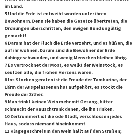
im Land.
5
Und die Erde ist entweiht worden unter ihren
Bewohnern. Denn sie haben die Gesetze übertreten, die
Ordnungen überschritten, den ewigen Bund ungültig
gemacht!
6
Darum hat der Fluch die Erde verzehrt, und es büßen, die
auf ihr wohnen. Darum sind die Bewohner der Erde
dahingeschwunden, und wenig Menschen bleiben übrig.
7
Es vertrocknet der Most, es welkt der Weinstock, es
seufzen alle, die frohen Herzens waren.
8
Ins Stocken geraten ist die Freude der Tamburine, der
Lärm der Ausgelassenen hat aufgehört, es stockt die
Freude der Zither.
9
Man trinkt keinen Wein mehr mit Gesang, bitter
schmeckt der Rauschtrank denen, die ihn trinken.
10
Zertrümmert ist die öde Stadt, verschlossen jedes
Haus, sodass niemand hineinkommt.
11
Klagegeschrei um den Wein hallt auf den Straßen;