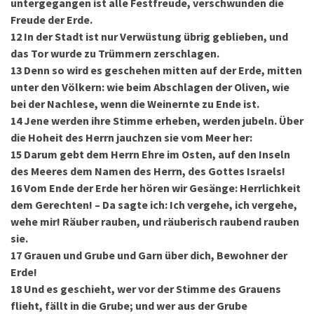
untergegangen ist alle Festfreude, verschwunden die
Freude der Erde.
12
In der Stadt ist nur Verwüstung übrig geblieben, und
das Tor wurde zu Trümmern zerschlagen.
13
Denn so wird es geschehen mitten auf der Erde, mitten
unter den Völkern: wie beim Abschlagen der Oliven, wie
bei der Nachlese, wenn die Weinernte zu Ende ist.
14
Jene werden ihre Stimme erheben, werden jubeln. Über
die Hoheit des Herrn jauchzen sie vom Meer her:
15
Darum gebt dem Herrn Ehre im Osten, auf den Inseln
des Meeres dem Namen des Herrn, des Gottes Israels!
16
Vom Ende der Erde her hören wir Gesänge: Herrlichkeit
dem Gerechten! – Da sagte ich: Ich vergehe, ich vergehe,
wehe mir! Räuber rauben, und räuberisch raubend rauben
sie.
17
Grauen und Grube und Garn über dich, Bewohner der
Erde!
18
Und es geschieht, wer vor der Stimme des Grauens
flieht, fällt in die Grube; und wer aus der Grube