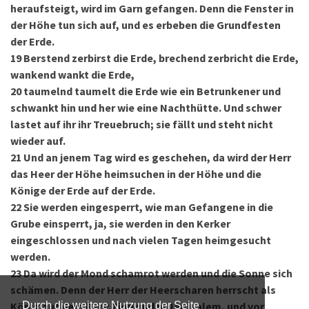
heraufsteigt, wird im Garn gefangen. Denn die Fenster in
der Höhe tun sich auf, und es erbeben die Grundfesten
der Erde.
19
Berstend zerbirst die Erde, brechend zerbricht die Erde,
wankend wankt die Erde,
20
taumelnd taumelt die Erde wie ein Betrunkener und
schwankt hin und her wie eine Nachthütte. Und schwer
lastet auf ihr ihr Treuebruch; sie fällt und steht nicht
wieder auf.
21
Und an jenem Tag wird es geschehen, da wird der Herr
das Heer der Höhe heimsuchen in der Höhe und die
Könige der Erde auf der Erde.
22
Sie werden eingesperrt, wie man Gefangene in die
Grube einsperrt, ja, sie werden in den Kerker
eingeschlossen und nach vielen Tagen heimgesucht
werden.
23
Da wird der Mond schamrot werden und die Sonne sich
schämen. Denn der Herr der Heerscharen herrscht als
König auf dem Berg Zion und in Jerusalem, und vor
Durch die weitere Nutzung der Seite