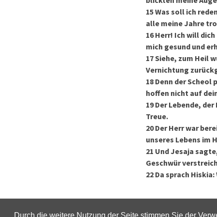
blickten meine Augen
15
Was soll ich rede
alle meine Jahre tro
16
Herr! Ich will dic
mich gesund und erh
17
Siehe, zum Heil w
Vernichtung zurückg
18
Denn der Scheol pr
hoffen nicht auf dei
19
Der Lebende, der 
Treue.
20
Der Herr war bere
unseres Lebens im H
21
Und Jesaja sagte
Geschwür verstreich
22
Da sprach Hiskia:
Durch die weitere Nutzung der Seite stimmen Sie der Ver