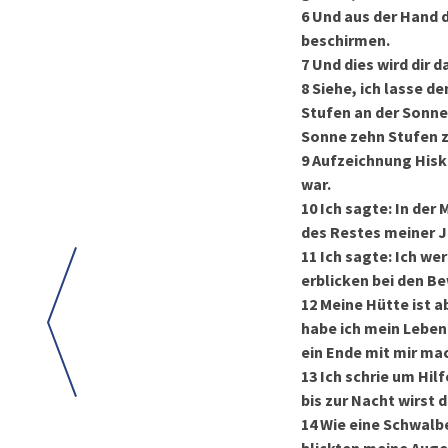
6
Und aus der Hand de
beschirmen.
7
Und dies wird dir d
8
Siehe, ich lasse d
Stufen an der Sonne
Sonne zehn Stufen z
9
Aufzeichnung Hiski
war.
10
Ich sagte: In der
des Restes meiner J
11
Ich sagte: Ich we
erblicken bei den B
12
Meine Hütte ist 
habe ich mein Leben
ein Ende mit mir ma
13
Ich schrie um Hil
bis zur Nacht wirst 
14
Wie eine Schwalbe