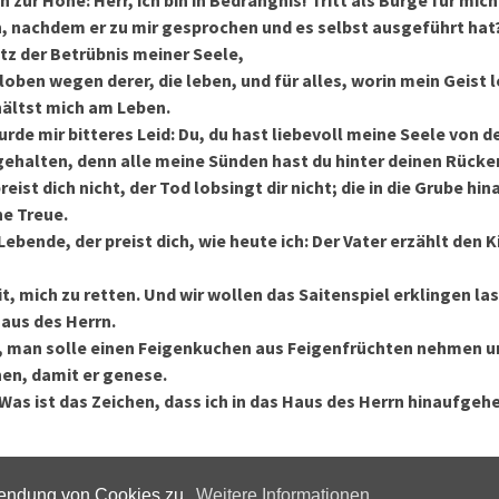
 zur Höhe: Herr, ich bin in Bedrängnis! Tritt als Bürge für mich
n, nachdem er zu mir gesprochen und es selbst ausgeführt hat? 
tz der Betrübnis meiner Seele,
h loben wegen derer, die leben, und für alles, worin mein Geist
ältst mich am Leben.
urde mir bitteres Leid: Du, du hast liebevoll meine Seele von d
ehalten, denn alle meine Sünden hast du hinter deinen Rück
eist dich nicht, der Tod lobsingt dir nicht; die in die Grube hi
ne Treue.
Lebende, der preist dich, wie heute ich: Der Vater erzählt den 
it, mich zu retten. Und wir wollen das Saitenspiel erklingen la
aus des Herrn.
, man solle einen Feigenkuchen aus Feigenfrüchten nehmen u
en, damit er genese.
 Was ist das Zeichen, dass ich in das Haus des Herrn hinaufge
wendung von Cookies zu.
Weitere Informationen