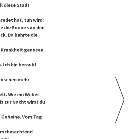
ll diese Stadt
redet hat, tun wird:
ie die Sonne von den
ck. Da kehrte die
r Krankheit genesen
. Ich bin beraubt
Menschen mehr
lt. Wie ein Weber
s zur Nacht wirst du
ne Gebeine. Vom Tag
 Verschmachtend