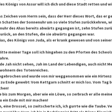
s Königs von Assur will ich dich und diese Stadt retten und wi
as Zeichen vom Herrn sein, dass der Herr dieses Wort, das er ge
en Schatten der Sonnenuhr um so viele Stufen zurückkehren, w
nuhr des Ahas bereits abwärts gegangen ist, zehn Stufen zurü
urück, an den Stufen, die sie abwärts gegangen war.
as, des Königs von Juda, als er krank gewesen und von seine
 Mitte meiner Tage soll ich hingehen zu den Pforten des Scheols
ahre.
rde Jah nicht sehen, Jah im Land der Lebendigen, auch nicht 
ewohnern des Totenreiches.
abgebrochen und wurde von mir weggenommen wie ein Hirtenze
 zu Ende gewebt: Vom Kettgarn schnitt er mich los. Vom Tag bi
chen!
fe bis zum Morgen, aber wie ein Löwe, so zerbrach er alle mei
du ein Ende mit mir machen!
, eine Drossel, so zwitscherte ich, ich gurrte wie die Taube.