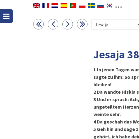
Jesaja 3
1
In jenen Tagen wur
sagte zu ihm: So spr
bleiben!
2
Da wandte Hiskia s
3
Und er sprach: Ach
ungeteiltem Herzen 
weinte sehr.
4
Da geschah das Wor
5
Geh hin und sage zu
gehört, ich habe de