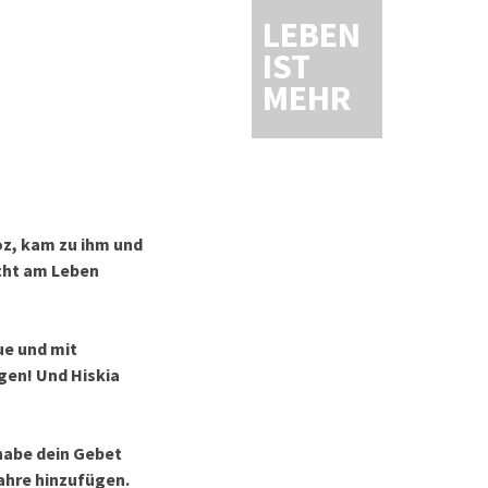
LEBEN
IST
MEHR
oz, kam zu ihm und
icht am Leben
ue und mit
gen! Und Hiskia
 habe dein Gebet
Jahre hinzufügen.