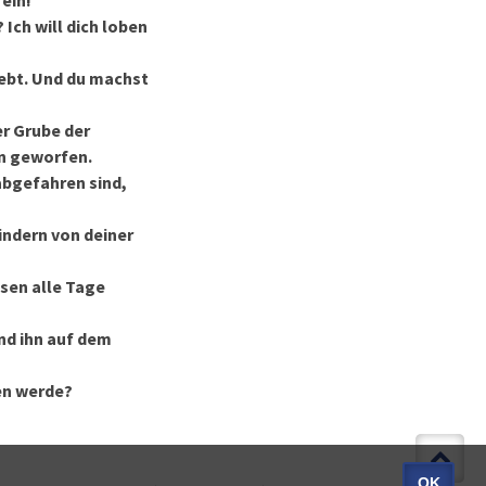
 ein!
Ich will dich loben
 lebt. Und du machst
er Grube der
en geworfen.
nabgefahren sind,
Kindern von deiner
ssen alle Tage
nd ihn auf dem
hen werde?
OK