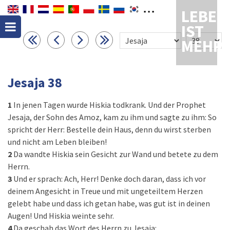
LEBEN
IST
MEHR
Jesaja 38
1
In jenen Tagen wurde Hiskia todkrank. Und der Prophet
Jesaja, der Sohn des Amoz, kam zu ihm und sagte zu ihm: So
spricht der Herr: Bestelle dein Haus, denn du wirst sterben
und nicht am Leben bleiben!
2
Da wandte Hiskia sein Gesicht zur Wand und betete zu dem
Herrn.
3
Und er sprach: Ach, Herr! Denke doch daran, dass ich vor
deinem Angesicht in Treue und mit ungeteiltem Herzen
gelebt habe und dass ich getan habe, was gut ist in deinen
Augen! Und Hiskia weinte sehr.
4
Da geschah das Wort des Herrn zu Jesaja: