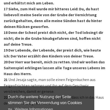
und erhältst mich am Leben.
17
Siehe, zum Heil wurde mir bitteres Leid: Du, du hast
liebevoll meine Seele von der Grube der Vernichtung
zurückgehalten, denn alle meine Sünden hast du hinter
deinen Rücken geworfen.
18
Denn der Scheol preist dich nicht, der Tod lobsingt dir
nicht; die in die Grube hinabgefahren sind, hoffen nicht
auf deine Treue.
19
Der Lebende, der Lebende, der preist dich, wie heute
ich: Der Vater erzählt den Kindern von deiner Treue.
20
Der Herr war bereit, mich zu retten. Und wir wollen das
Saitenspiel erklingen lassen alle Tage unseres Lebens im
Haus des Herrn.
21
Und Jesaja sagte, man solle einen Feigenkuchen aus
Feigenfrüchten nehmen und ihn auf dem Geschwür
verstreichen, damit er genese.
22
Da sprach Hiskia: Was ist das Zeichen, dass ich in das Haus
Durch die weitere Nutzung der Seite
des Herrn hinaufgehen werde?
stimmen Sie der Verwendung von Cookies
zu.
Weitere Informationen