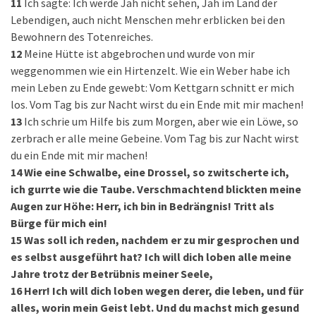
11
Ich sagte: Ich werde Jah nicht sehen, Jah im Land der
Lebendigen, auch nicht Menschen mehr erblicken bei den
Bewohnern des Totenreiches.
12
Meine Hütte ist abgebrochen und wurde von mir
weggenommen wie ein Hirtenzelt. Wie ein Weber habe ich
mein Leben zu Ende gewebt: Vom Kettgarn schnitt er mich
los. Vom Tag bis zur Nacht wirst du ein Ende mit mir machen!
13
Ich schrie um Hilfe bis zum Morgen, aber wie ein Löwe, so
zerbrach er alle meine Gebeine. Vom Tag bis zur Nacht wirst
du ein Ende mit mir machen!
14
Wie eine Schwalbe, eine Drossel, so zwitscherte ich,
ich gurrte wie die Taube. Verschmachtend blickten meine
Augen zur Höhe: Herr, ich bin in Bedrängnis! Tritt als
Bürge für mich ein!
15
Was soll ich reden, nachdem er zu mir gesprochen und
es selbst ausgeführt hat? Ich will dich loben alle meine
Jahre trotz der Betrübnis meiner Seele,
16
Herr! Ich will dich loben wegen derer, die leben, und für
alles, worin mein Geist lebt. Und du machst mich gesund