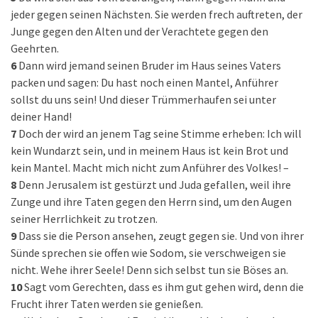
jeder gegen seinen Nächsten. Sie werden frech auftreten, der
Junge gegen den Alten und der Verachtete gegen den
Geehrten.
6
Dann wird jemand seinen Bruder im Haus seines Vaters
packen und sagen: Du hast noch einen Mantel, Anführer
sollst du uns sein! Und dieser Trümmerhaufen sei unter
deiner Hand!
7
Doch der wird an jenem Tag seine Stimme erheben: Ich will
kein Wundarzt sein, und in meinem Haus ist kein Brot und
kein Mantel. Macht mich nicht zum Anführer des Volkes! –
8
Denn Jerusalem ist gestürzt und Juda gefallen, weil ihre
Zunge und ihre Taten gegen den Herrn sind, um den Augen
seiner Herrlichkeit zu trotzen.
9
Dass sie die Person ansehen, zeugt gegen sie. Und von ihrer
Sünde sprechen sie offen wie Sodom, sie verschweigen sie
nicht. Wehe ihrer Seele! Denn sich selbst tun sie Böses an.
10
Sagt vom Gerechten, dass es ihm gut gehen wird, denn die
Frucht ihrer Taten werden sie genießen.