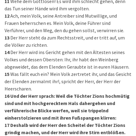
11
Wehe dem Gottlosen! Es wird ihm schlecht gehen, denn
das Tun seiner Hände wird ihm vergolten.
12
Ach, mein Volk, seine Antreiber sind Mutwillige, und
Frauen beherrschen es. Mein Volk, deine Führer sind
Verführer, und den Weg, den du gehen sollst, verwirren sie.
13
Der Herr steht da zum Rechtsstreit, und er tritt auf, um
die Völker zu richten.
14
Der Herr wird ins Gericht gehen mit den Ältesten seines
Volkes und dessen Obersten: Ihr, ihr habt den Weinberg
abgeweidet, das dem Elenden Geraubte ist in euren Häusern.
15
Was fällt euch ein? Mein Volk zertretet ihr, und das Gesicht
der Elenden zermalmt ihr!, spricht der Herr, der Herr der
Heerscharen.
16
Und der Herr sprach: Weil die Töchter Zions hochmütig
sind und mit hochgerecktem Hals dahergehen und
verführerische Blicke werfen, weil sie trippelnd
einherstolzieren und mit ihren Fußspangen klirren:
17
Deshalb wird der Herr den Scheitel der Töchter Zions
grindig machen, und der Herr wird ihre Stirn entblößen.