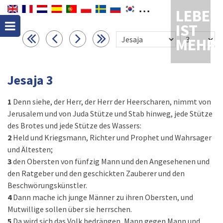
LEBEN
IST
MEHR
Jesaja 3
1
Denn siehe, der Herr, der Herr der Heerscharen, nimmt von
Jerusalem und von Juda Stütze und Stab hinweg, jede Stütze
des Brotes und jede Stütze des Wassers:
2
Held und Kriegsmann, Richter und Prophet und Wahrsager
und Ältesten;
3
den Obersten von fünfzig Mann und den Angesehenen und
den Ratgeber und den geschickten Zauberer und den
Beschwörungskünstler.
4
Dann mache ich junge Männer zu ihren Obersten, und
Mutwillige sollen über sie herrschen.
5
Da wird sich das Volk bedrängen, Mann gegen Mann und