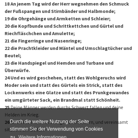
18
An jenem Tag wird der Herr wegnehmen den Schmuck
der Fußspangen und Stirnbänder und Halbmonde;
19
die Ohrgehänge und Armketten und Schleier;
20
die Kopfbunde und Schrittkettchen und Gürtel und
Riechfläschchen und Amulette;
21
die Fingerringe und Nasenringe;
22
die Prachtkleider und Mäntel und Umschlagtücher und
Beutel;
23
die Handspiegel und Hemden und Turbane und
Überwürfe.
24
Und es wird geschehen, statt des Wohlgeruchs wird
Moder sein und statt des Gürtels ein Strick, statt des
Lockenwerks eine Glatze und statt des Prunkgewandes
ein umgürteter Sack, ein Brandmal statt Schönheit.
25
Deine Männer werden durchs Schwert fallen und deine
Helden im Krieg.
26
Da werden ihre Tore klagen und trauern, und vereinsamt
Durch die weitere Nutzung der Seite
sitzt sie am Boden.
stimmen Sie der Verwendung von Cookies
zu.
Weitere Informationen