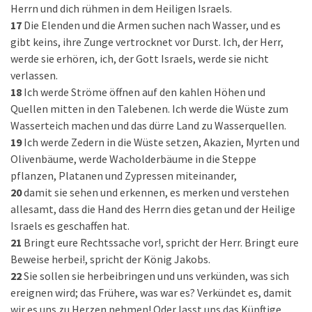
Herrn und dich rühmen in dem Heiligen Israels.
17
Die Elenden und die Armen suchen nach Wasser, und es
gibt keins, ihre Zunge vertrocknet vor Durst. Ich, der Herr,
werde sie erhören, ich, der Gott Israels, werde sie nicht
verlassen.
18
Ich werde Ströme öffnen auf den kahlen Höhen und
Quellen mitten in den Talebenen. Ich werde die Wüste zum
Wasserteich machen und das dürre Land zu Wasserquellen.
19
Ich werde Zedern in die Wüste setzen, Akazien, Myrten und
Olivenbäume, werde Wacholderbäume in die Steppe
pflanzen, Platanen und Zypressen miteinander,
20
damit sie sehen und erkennen, es merken und verstehen
allesamt, dass die Hand des Herrn dies getan und der Heilige
Israels es geschaffen hat.
21
Bringt eure Rechtssache vor!, spricht der Herr. Bringt eure
Beweise herbei!, spricht der König Jakobs.
22
Sie sollen sie herbeibringen und uns verkünden, was sich
ereignen wird; das Frühere, was war es? Verkündet es, damit
wir es uns zu Herzen nehmen! Oder lasst uns das Künftige