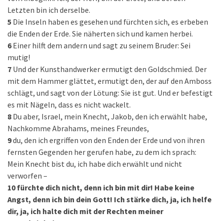
Letzten bin ich derselbe.
5
Die Inseln haben es gesehen und fürchten sich, es erbeben
die Enden der Erde. Sie näherten sich und kamen herbei.
6
Einer hilft dem andern und sagt zu seinem Bruder: Sei
mutig!
7
Und der Kunsthandwerker ermutigt den Goldschmied. Der
mit dem Hammer glättet, ermutigt den, der auf den Amboss
schlägt, und sagt von der Lötung: Sie ist gut. Und er befestigt
es mit Nägeln, dass es nicht wackelt.
8
Du aber, Israel, mein Knecht, Jakob, den ich erwählt habe,
Nachkomme Abrahams, meines Freundes,
9
du, den ich ergriffen von den Enden der Erde und von ihren
fernsten Gegenden her gerufen habe, zu dem ich sprach:
Mein Knecht bist du, ich habe dich erwählt und nicht
verworfen –
10
fürchte dich nicht, denn ich bin mit dir! Habe keine
Angst, denn ich bin dein Gott! Ich stärke dich, ja, ich helfe
dir, ja, ich halte dich mit der Rechten meiner