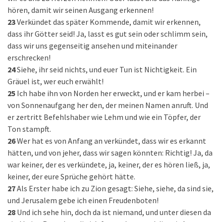
hören, damit wir seinen Ausgang erkennen!
23
Verkündet das später Kommende, damit wir erkennen,
dass ihr Götter seid! Ja, lasst es gut sein oder schlimm sein,
dass wir uns gegenseitig ansehen und miteinander
erschrecken!
24
Siehe, ihr seid nichts, und euer Tun ist Nichtigkeit. Ein
Gräuel ist, wer euch erwählt!
25
Ich habe ihn von Norden her erweckt, und er kam herbei –
von Sonnenaufgang her den, der meinen Namen anruft. Und
er zertritt Befehlshaber wie Lehm und wie ein Töpfer, der
Ton stampft.
26
Wer hat es von Anfang an verkündet, dass wir es erkannt
hätten, und von jeher, dass wir sagen könnten: Richtig! Ja, da
war keiner, der es verkündete, ja, keiner, der es hören ließ, ja,
keiner, der eure Sprüche gehört hätte.
27
Als Erster habe ich zu Zion gesagt: Siehe, siehe, da sind sie,
und Jerusalem gebe ich einen Freudenboten!
28
Und ich sehe hin, doch da ist niemand, und unter diesen da