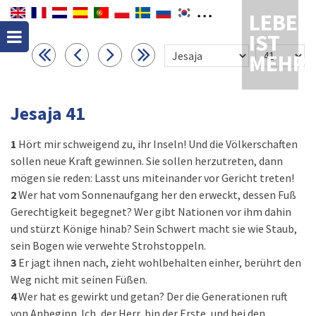
LEBEN
IST
MEHR
Jesaja 41
1
Hört mir schweigend zu, ihr Inseln! Und die Völkerschaften
sollen neue Kraft gewinnen. Sie sollen herzutreten, dann
mögen sie reden: Lasst uns miteinander vor Gericht treten!
2
Wer hat vom Sonnenaufgang her den erweckt, dessen Fuß
Gerechtigkeit begegnet? Wer gibt Nationen vor ihm dahin
und stürzt Könige hinab? Sein Schwert macht sie wie Staub,
sein Bogen wie verwehte Strohstoppeln.
3
Er jagt ihnen nach, zieht wohlbehalten einher, berührt den
Weg nicht mit seinen Füßen.
4
Wer hat es gewirkt und getan? Der die Generationen ruft
von Anbeginn. Ich, der Herr, bin der Erste, und bei den