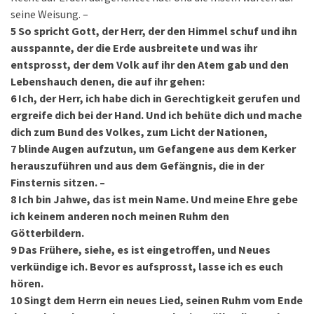
seine Weisung. –
5
So spricht Gott, der Herr, der den Himmel schuf und ihn
ausspannte, der die Erde ausbreitete und was ihr
entsprosst, der dem Volk auf ihr den Atem gab und den
Lebenshauch denen, die auf ihr gehen:
6
Ich, der Herr, ich habe dich in Gerechtigkeit gerufen und
ergreife dich bei der Hand. Und ich behüte dich und mache
dich zum Bund des Volkes, zum Licht der Nationen,
7
blinde Augen aufzutun, um Gefangene aus dem Kerker
herauszuführen und aus dem Gefängnis, die in der
Finsternis sitzen. –
8
Ich bin Jahwe, das ist mein Name. Und meine Ehre gebe
ich keinem anderen noch meinen Ruhm den
Götterbildern.
9
Das Frühere, siehe, es ist eingetroffen, und Neues
verkündige ich. Bevor es aufsprosst, lasse ich es euch
hören.
10
Singt dem Herrn ein neues Lied, seinen Ruhm vom Ende