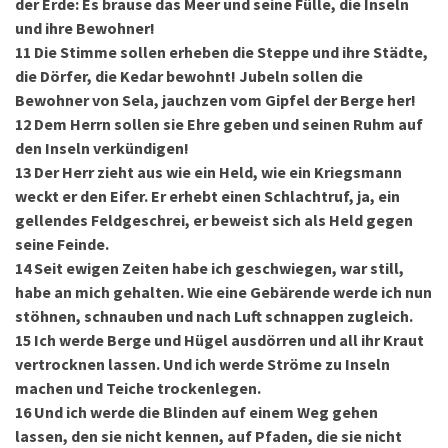
der Erde: Es brause das Meer und seine Fülle, die Inseln
und ihre Bewohner!
11
Die Stimme sollen erheben die Steppe und ihre Städte,
die Dörfer, die Kedar bewohnt! Jubeln sollen die
Bewohner von Sela, jauchzen vom Gipfel der Berge her!
12
Dem Herrn sollen sie Ehre geben und seinen Ruhm auf
den Inseln verkündigen!
13
Der Herr zieht aus wie ein Held, wie ein Kriegsmann
weckt er den Eifer. Er erhebt einen Schlachtruf, ja, ein
gellendes Feldgeschrei, er beweist sich als Held gegen
seine Feinde.
14
Seit ewigen Zeiten habe ich geschwiegen, war still,
habe an mich gehalten. Wie eine Gebärende werde ich nun
stöhnen, schnauben und nach Luft schnappen zugleich.
15
Ich werde Berge und Hügel ausdörren und all ihr Kraut
vertrocknen lassen. Und ich werde Ströme zu Inseln
machen und Teiche trockenlegen.
16
Und ich werde die Blinden auf einem Weg gehen
lassen, den sie nicht kennen, auf Pfaden, die sie nicht