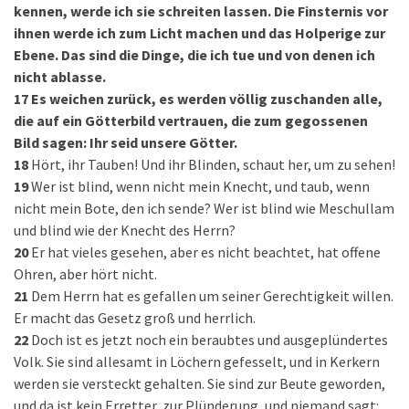
kennen, werde ich sie schreiten lassen. Die Finsternis vor
ihnen werde ich zum Licht machen und das Holperige zur
Ebene. Das sind die Dinge, die ich tue und von denen ich
nicht ablasse.
17
Es weichen zurück, es werden völlig zuschanden alle,
die auf ein Götterbild vertrauen, die zum gegossenen
Bild sagen: Ihr seid unsere Götter.
18
Hört, ihr Tauben! Und ihr Blinden, schaut her, um zu sehen!
19
Wer ist blind, wenn nicht mein Knecht, und taub, wenn
nicht mein Bote, den ich sende? Wer ist blind wie Meschullam
und blind wie der Knecht des Herrn?
20
Er hat vieles gesehen, aber es nicht beachtet, hat offene
Ohren, aber hört nicht.
21
Dem Herrn hat es gefallen um seiner Gerechtigkeit willen.
Er macht das Gesetz groß und herrlich.
22
Doch ist es jetzt noch ein beraubtes und ausgeplündertes
Volk. Sie sind allesamt in Löchern gefesselt, und in Kerkern
werden sie versteckt gehalten. Sie sind zur Beute geworden,
und da ist kein Erretter, zur Plünderung, und niemand sagt: