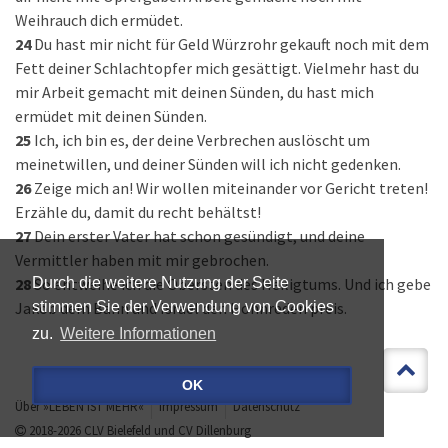
Weihrauch dich ermüdet.
24
Du hast mir nicht für Geld Würzrohr gekauft noch mit dem
Fett deiner Schlachtopfer mich gesättigt. Vielmehr hast du
mir Arbeit gemacht mit deinen Sünden, du hast mich
ermüdet mit deinen Sünden.
25
Ich, ich bin es, der deine Verbrechen auslöscht um
meinetwillen, und deiner Sünden will ich nicht gedenken.
26
Zeige mich an! Wir wollen miteinander vor Gericht treten!
Erzähle du, damit du recht behältst!
27
Dein erster Vater hat schon gesündigt, und deine
Vermittler haben mit mir gebrochen.
28
So entweihe ich die Obersten des Heiligtums. Und ich gebe
Durch die weitere Nutzung der Seite
Jakob dem Bann und Israel den Hohnreden preis.
stimmen Sie der Verwendung von Cookies
zu.
Weitere Informationen
OK
Über »LEBEN IST MEHR«
Impressum
Datenschutz
2018-2026
CLV Bielefeld
und
CV Dillenburg