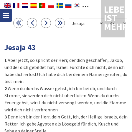
LEBEN
IST
MEHR
Jesaja 43
1
Aber jetzt, so spricht der Herr, der dich geschaffen, Jakob,
und der dich gebildet hat, Israel: Fürchte dich nicht, denn ich
habe dich erlöst! Ich habe dich bei deinem Namen gerufen, du
bist mein.
2
Wenn du durchs Wasser gehst, ich bin bei dir, und durch
Ströme, sie werden dich nicht überfluten. Wenn du durchs
Feuer gehst, wirst du nicht versengt werden, und die Flamme
wird dich nicht verbrennen.
3
Denn ich bin der Herr, dein Gott, ich, der Heilige Israels, dein
Retter. Ich gebe Ägypten als Lösegeld für dich, Kusch und
Seba an deiner Stelle.