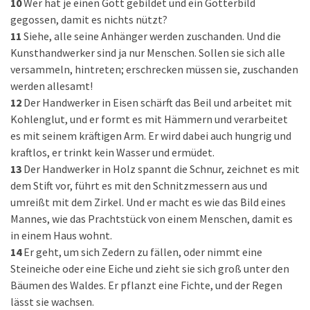
10
Wer hat je einen Gott gebildet und ein Götterbild
gegossen, damit es nichts nützt?
11
Siehe, alle seine Anhänger werden zuschanden. Und die
Kunsthandwerker sind ja nur Menschen. Sollen sie sich alle
versammeln, hintreten; erschrecken müssen sie, zuschanden
werden allesamt!
12
Der Handwerker in Eisen schärft das Beil und arbeitet mit
Kohlenglut, und er formt es mit Hämmern und verarbeitet
es mit seinem kräftigen Arm. Er wird dabei auch hungrig und
kraftlos, er trinkt kein Wasser und ermüdet.
13
Der Handwerker in Holz spannt die Schnur, zeichnet es mit
dem Stift vor, führt es mit den Schnitzmessern aus und
umreißt mit dem Zirkel. Und er macht es wie das Bild eines
Mannes, wie das Prachtstück von einem Menschen, damit es
in einem Haus wohnt.
14
Er geht, um sich Zedern zu fällen, oder nimmt eine
Steineiche oder eine Eiche und zieht sie sich groß unter den
Bäumen des Waldes. Er pflanzt eine Fichte, und der Regen
lässt sie wachsen.