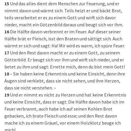
15
Und das alles dient dem Menschen zur Feuerung, und er
nimmt davon und wärmt sich. Teils heizt er und bäckt Brot,
teils verarbeitet er es zu einem Gott und wirft sich davor
nieder, macht ein Götzenbild daraus und beugt sich vor ihm.
16
Die Hälfte davon verbrennt er im Feuer. Auf dieser seiner
Hälfte brät er Fleisch, isst den Braten und sättigt sich. Auch
wärmt er sich und sagt: Ha! Mir wird es warm, ich spüre Feuer.
17
Und den Rest davon macht er zu einem Gott, zu seinem
Götterbild. Er beugt sich vor ihm und wirft sich nieder, und er
betet zu ihm und sagt: Errette mich, denn du bist mein Gott!
18
– Sie haben keine Erkenntnis und keine Einsicht, denn ihre
Augen sind verklebt, dass sie nicht sehen, und ihre Herzen,
dass sie nicht verstehen. –
19
Und er nimmt es nicht zu Herzen und hat keine Erkenntnis
und keine Einsicht, dass er sagt: Die Hälfte davon habe ich im
Feuer verbrannt, auch habe ich auf seinen Kohlen Brot
gebacken, ich brate Fleisch und esse; und den Rest davon
mache ich zu einem Gräuel, vor einem Holzklotz beuge ich
mich!