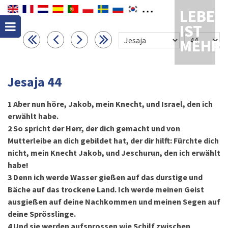
LEBEN
IST
MEHR
Jesaja 44
1
Aber nun höre, Jakob, mein Knecht, und Israel, den ich
erwählt habe.
2
So spricht der Herr, der dich gemacht und von
Mutterleibe an dich gebildet hat, der dir hilft: Fürchte dich
nicht, mein Knecht Jakob, und Jeschurun, den ich erwählt
habe!
3
Denn ich werde Wasser gießen auf das durstige und
Bäche auf das trockene Land. Ich werde meinen Geist
ausgießen auf deine Nachkommen und meinen Segen auf
deine Sprösslinge.
4
Und sie werden aufsprossen wie Schilf zwischen