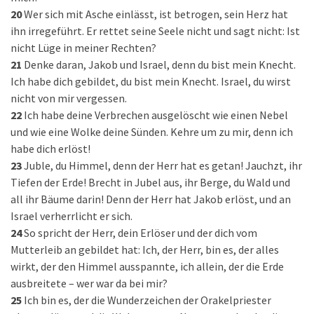
20
Wer sich mit Asche einlässt, ist betrogen, sein Herz hat
ihn irregeführt. Er rettet seine Seele nicht und sagt nicht: Ist
nicht Lüge in meiner Rechten?
21
Denke daran, Jakob und Israel, denn du bist mein Knecht.
Ich habe dich gebildet, du bist mein Knecht. Israel, du wirst
nicht von mir vergessen.
22
Ich habe deine Verbrechen ausgelöscht wie einen Nebel
und wie eine Wolke deine Sünden. Kehre um zu mir, denn ich
habe dich erlöst!
23
Juble, du Himmel, denn der Herr hat es getan! Jauchzt, ihr
Tiefen der Erde! Brecht in Jubel aus, ihr Berge, du Wald und
all ihr Bäume darin! Denn der Herr hat Jakob erlöst, und an
Israel verherrlicht er sich.
24
So spricht der Herr, dein Erlöser und der dich vom
Mutterleib an gebildet hat: Ich, der Herr, bin es, der alles
wirkt, der den Himmel ausspannte, ich allein, der die Erde
ausbreitete – wer war da bei mir?
25
Ich bin es, der die Wunderzeichen der Orakelpriester