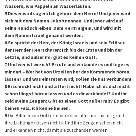
Wassern, wie Pappeln an Wasserläufen.
5
Dieser wird sagen: Ich gehöre dem Herrn! Und jener wird
sich mit dem Namen Jakob nennen. Und jener wird auf
seine Hand schreiben: Dem Herrn eigen!, und wird mit
dem Namen Israel genannt werden.
6
So spricht der Herr, der König Israels und sein Erlöser,
der Herr der Heerscharen: Ich bin der Erste und bin der
Letzte, und außer mir gibt es keinen Gott.
7
Und wer ist wie ich? Er rufe und verkünde es und lege es
mir dar! – Wer hat von Urzeiten her das Kommende hören
lassen? Und was eintreten wird, sollen sie uns verkünden!
8
Erschreckt nicht und zittert nicht! Habe ich es dich nicht
schon längst hören lassen und es dir verkündet? Und ihr
seid meine Zeugen: Gibt es einen Gott außer mir? Es gibt
keinen Fels, ich kenne keinen.
9
Die Bildner von Götterbildern sind allesamt nichtig, und
ihre Lieblinge nützen nichts. Und ihre Zeugen sehen nicht
und erkennen nicht, damit sie zuschanden werden.