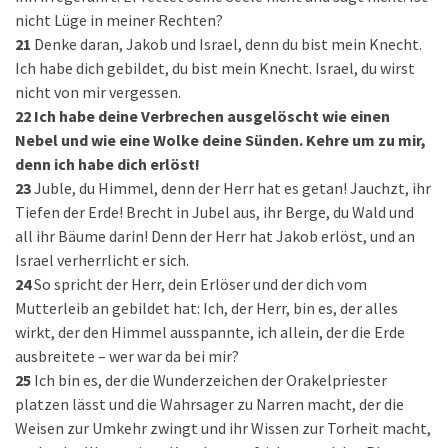
nicht Lüge in meiner Rechten?
21
Denke daran, Jakob und Israel, denn du bist mein Knecht.
Ich habe dich gebildet, du bist mein Knecht. Israel, du wirst
nicht von mir vergessen.
22
Ich habe deine Verbrechen ausgelöscht wie einen
Nebel und wie eine Wolke deine Sünden. Kehre um zu mir,
denn ich habe dich erlöst!
23
Juble, du Himmel, denn der Herr hat es getan! Jauchzt, ihr
Tiefen der Erde! Brecht in Jubel aus, ihr Berge, du Wald und
all ihr Bäume darin! Denn der Herr hat Jakob erlöst, und an
Israel verherrlicht er sich.
24
So spricht der Herr, dein Erlöser und der dich vom
Mutterleib an gebildet hat: Ich, der Herr, bin es, der alles
wirkt, der den Himmel ausspannte, ich allein, der die Erde
ausbreitete – wer war da bei mir?
25
Ich bin es, der die Wunderzeichen der Orakelpriester
platzen lässt und die Wahrsager zu Narren macht, der die
Weisen zur Umkehr zwingt und ihr Wissen zur Torheit macht,