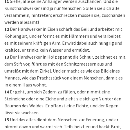
11
Siehe, alle seine Anhänger werden zuschanden. Und die
Kunsthandwerker sind ja nur Menschen. Sollen sie sich alle
versammeln, hintreten; erschrecken müssen sie, zuschanden
werden allesamt!
12
Der Handwerker in Eisen schärft das Beil und arbeitet mit
Kohlenglut, und er formt es mit Hämmern und verarbeitet
es mit seinem kräftigen Arm. Er wird dabei auch hungrig und
kraftlos, er trinkt kein Wasser und ermüdet.
13
Der Handwerker in Holz spannt die Schnur, zeichnet es mit
dem Stift vor, führt es mit den Schnitzmessern aus und
umreißt mit dem Zirkel. Und er macht es wie das Bild eines
Mannes, wie das Prachtstück von einem Menschen, damit es
in einem Haus wohnt.
14
Er geht, um sich Zedern zu fällen, oder nimmt eine
Steineiche oder eine Eiche und zieht sie sich groß unter den
Bäumen des Waldes. Er pflanzt eine Fichte, und der Regen
lässt sie wachsen.
15
Und das alles dient dem Menschen zur Feuerung, und er
nimmt davon und wärmt sich. Teils heizt er und bäckt Brot,