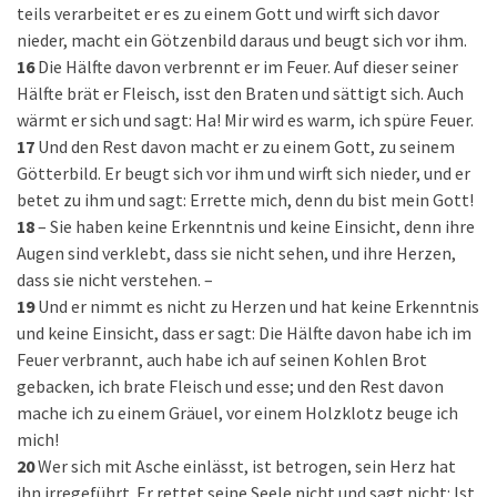
teils verarbeitet er es zu einem Gott und wirft sich davor
nieder, macht ein Götzenbild daraus und beugt sich vor ihm.
16
Die Hälfte davon verbrennt er im Feuer. Auf dieser seiner
Hälfte brät er Fleisch, isst den Braten und sättigt sich. Auch
wärmt er sich und sagt: Ha! Mir wird es warm, ich spüre Feuer.
17
Und den Rest davon macht er zu einem Gott, zu seinem
Götterbild. Er beugt sich vor ihm und wirft sich nieder, und er
betet zu ihm und sagt: Errette mich, denn du bist mein Gott!
18
– Sie haben keine Erkenntnis und keine Einsicht, denn ihre
Augen sind verklebt, dass sie nicht sehen, und ihre Herzen,
dass sie nicht verstehen. –
19
Und er nimmt es nicht zu Herzen und hat keine Erkenntnis
und keine Einsicht, dass er sagt: Die Hälfte davon habe ich im
Feuer verbrannt, auch habe ich auf seinen Kohlen Brot
gebacken, ich brate Fleisch und esse; und den Rest davon
mache ich zu einem Gräuel, vor einem Holzklotz beuge ich
mich!
20
Wer sich mit Asche einlässt, ist betrogen, sein Herz hat
ihn irregeführt. Er rettet seine Seele nicht und sagt nicht: Ist