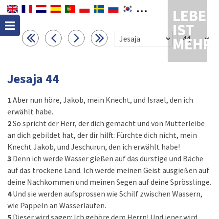
LEBEN
IST
MEHR
Jesaja 44
1
Aber nun höre, Jakob, mein Knecht, und Israel, den ich
erwählt habe.
2
So spricht der Herr, der dich gemacht und von Mutterleibe
an dich gebildet hat, der dir hilft: Fürchte dich nicht, mein
Knecht Jakob, und Jeschurun, den ich erwählt habe!
3
Denn ich werde Wasser gießen auf das durstige und Bäche
auf das trockene Land. Ich werde meinen Geist ausgießen auf
deine Nachkommen und meinen Segen auf deine Sprösslinge.
4
Und sie werden aufsprossen wie Schilf zwischen Wassern,
wie Pappeln an Wasserläufen.
5
Dieser wird sagen: Ich gehöre dem Herrn! Und jener wird