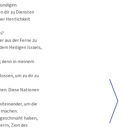
kündigen.
n dir zu Diensten
er Herrlichkeit
n?
er aus der Ferne zu
dem Heiligen Israels,
n; denn in meinem
ossen, um zu dir zu
ehen. Diese Nationen
iteinander, um die
h machen.
ch geschmäht haben,
errn, Zion des