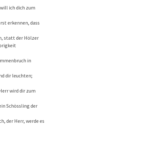
will ich dich zum
irst erkennen, dass
n, statt der Hölzer
brigkeit
sammenbruch in
nd dir leuchten;
err wird dir zum
ein Schössling der
h, der Herr, werde es