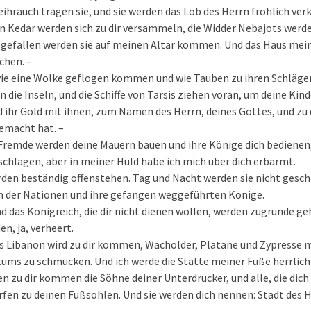
hrauch tragen sie, und sie werden das Lob des Herrn fröhlich ver
n Kedar werden sich zu dir versammeln, die Widder Nebajots werde
gefallen werden sie auf meinen Altar kommen. Und das Haus mein
chen. –
 wie eine Wolke geflogen kommen und wie Tauben zu ihren Schläge
 die Inseln, und die Schiffe von Tarsis ziehen voran, um deine Kind
nd ihr Gold mit ihnen, zum Namen des Herrn, deines Gottes, und zu 
gemacht hat. –
 Fremde werden deine Mauern bauen und ihre Könige dich bediene
schlagen, aber in meiner Huld habe ich mich über dich erbarmt.
den beständig offenstehen. Tag und Nacht werden sie nicht geschl
 der Nationen und ihre gefangen weggeführten Könige.
d das Königreich, die dir nicht dienen wollen, werden zugrunde g
n, ja, verheert.
es Libanon wird zu dir kommen, Wacholder, Platane und Zypresse m
tums zu schmücken. Und ich werde die Stätte meiner Füße herrlic
n zu dir kommen die Söhne deiner Unterdrücker, und alle, die di
fen zu deinen Fußsohlen. Und sie werden dich nennen: Stadt des H