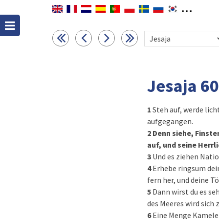
Jesaja 6
1
Steh auf, werde lich
aufgegangen.
2
Denn siehe, Finster
auf, und seine Herrli
3
Und es ziehen Natio
4
Erhebe ringsum dei
fern her, und deine 
5
Dann wirst du es se
des Meeres wird sich
6
Eine Menge Kamele w