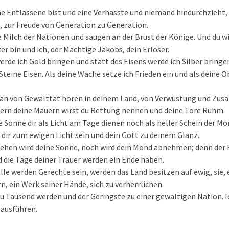
ne Entlassene bist und eine Verhasste und niemand hindurchzieht, 
 zur Freude von Generation zu Generation.
e Milch der Nationen und saugen an der Brust der Könige. Und du w
ter bin und ich, der Mächtige Jakobs, dein Erlöser.
erde ich Gold bringen und statt des Eisens werde ich Silber bringe
Steine Eisen. Als deine Wache setze ich Frieden ein und als deine O
an von Gewalttat hören in deinem Land, von Verwüstung und Zu
ern deine Mauern wirst du Rettung nennen und deine Tore Ruhm.
e Sonne dir als Licht am Tage dienen noch als heller Schein der Mo
 dir zum ewigen Licht sein und dein Gott zu deinem Glanz.
ehen wird deine Sonne, noch wird dein Mond abnehmen; denn der H
d die Tage deiner Trauer werden ein Ende haben.
alle werden Gerechte sein, werden das Land besitzen auf ewig, sie, 
, ein Werk seiner Hände, sich zu verherrlichen.
zu Tausend werden und der Geringste zu einer gewaltigen Nation. Ic
 ausführen.