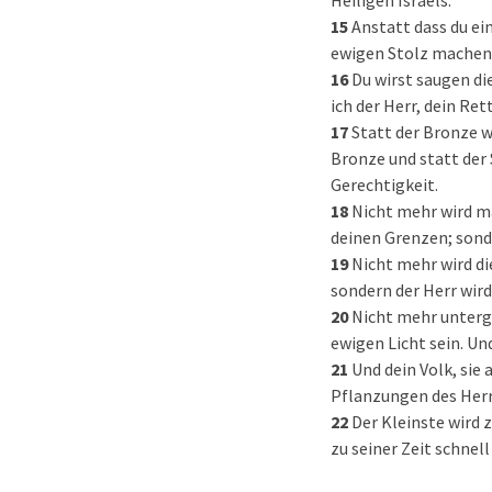
Heiligen Israels.
15
Anstatt dass du ei
ewigen Stolz machen,
16
Du wirst saugen di
ich der Herr, dein Ret
17
Statt der Bronze w
Bronze und statt der 
Gerechtigkeit.
18
Nicht mehr wird m
deinen Grenzen; sond
19
Nicht mehr wird di
sondern der Herr wird
20
Nicht mehr unterg
ewigen Licht sein. Un
21
Und dein Volk, sie 
Pflanzungen des Herrn
22
Der Kleinste wird 
zu seiner Zeit schnell