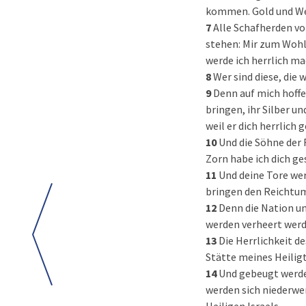
kommen. Gold und Wei
7
Alle Schafherden vo
stehen: Mir zum Wohl
werde ich herrlich ma
8
Wer sind diese, die
9
Denn auf mich hoffen
bringen, ihr Silber u
weil er dich herrlich 
10
Und die Söhne der
Zorn habe ich dich ge
11
Und deine Tore wer
bringen den Reichtum
12
Denn die Nation un
werden verheert werde
13
Die Herrlichkeit d
Stätte meines Heilig
14
Und gebeugt werde
werden sich niederwer