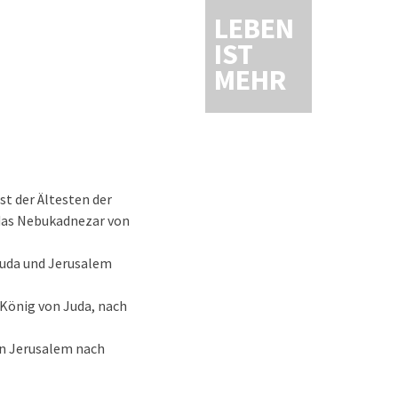
LEBEN
IST
MEHR
st der Ältesten der
 das Nebukadnezar von
Juda und Jerusalem
r König von Juda, nach
von Jerusalem nach