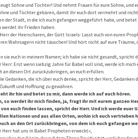
eugt Söhne und Töchter! Und nehmt Frauen für eure Söhne, und e
öhne und Töchter gebären, damit ihr euch dort vermehrt und nich
en der Stadt, in die ich euch gefangen weggeführt habe, und betet 
 werdet ihr Frieden haben.
Herr der Heerscharen, der Gott Israels: Lasst euch von euren Proph
uren Wahrsagern nicht täuschen! Und hört nicht auf eure Träume, 
 sie euch in meinem Namen; ich habe sie nicht gesandt, spricht d
r Herr: Erst wenn siebzig Jahre für Babel voll sind, werde ich mi
 an diesen Ort zurückzubringen, an euch erfüllen.
die Gedanken, die ich über euch denke, spricht der Herr, Gedanken 
Zukunft und Hoffnung zu gewähren.
geht ihr hin und betet zu mir, dann werde ich auf euch hören.
h, so werdet ihr mich finden, ja, fragt ihr mit eurem ganzen He
 von euch finden lassen, spricht der Herr. Und ich werde euer
len Nationen und aus allen Orten, wohin ich euch vertrieben h
 euch an den Ort zurückbringen, von dem ich euch gefangen w
r Herr hat uns in Babel Propheten erweckt«,