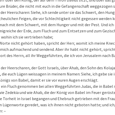
Herr über den König, der auf dem Thron Davids sitzt, und über das g
ure Brüder, die nicht mit euch in die Gefangenschaft weggezogen s
r der Heerscharen: Siehe, ich sende unter sie das Schwert, den Hung
cheulichen Feigen, die vor Schlechtigkeit nicht gegessen werden 
n nach mit dem Schwert, mit dem Hunger und mit der Pest. Und ich
önigreiche der Erde, zum Fluch und zum Entsetzen und zum Gezis
 wohin ich sie vertrieben habe;
 Worte nicht gehört haben, spricht der Herr, womit ich meine Kne
 mich aufmachend und sendend. Aber ihr habt nicht gehört, spricht
Wort des Herrn, all ihr Weggeführten, die ich von Jerusalem nach 
r der Heerscharen, der Gott Israels, über Ahab, den Sohn des Kolaja
 die euch Lügen weissagen in meinem Namen: Siehe, ich gebe sie i
nigs von Babel, damit er sie vor euren Augen erschlägt.
 ein Fluch genommen bei allen Weggeführten Judas, die in Babel s
ie Zedekia und wie Ahab, die der König von Babel im Feuer geröste
e Torheit in Israel begangen und Ehebruch getrieben mit den Fra
Lügenworte geredet, was ich ihnen nicht geboten hatte; und ich, 
r. –