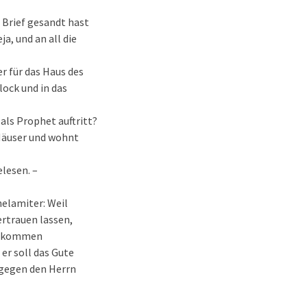
 Brief gesandt hast
a, und an all die
er für das Haus des
lock und in das
als Prophet auftritt?
 Häuser und wohnt
lesen. –
helamiter: Weil
ertrauen lassen,
achkommen
er soll das Gute
 gegen den Herrn