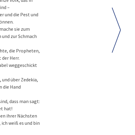
anze Volk, das in
ind –
er und die Pest und
können.
 mache sie zum
ch und zur Schmach
chte, die Propheten,
 der Herr.
Babel weggeschickt
, und über Zedekia,
n die Hand
ind, dass man sagt:
t hat!
uen ihrer Nächsten
ich weiß es und bin