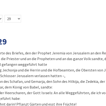
29
orte des Briefes, den der Prophet Jeremia von Jerusalem an den Re
die Priester und an die Propheten und an das ganze Volk sandte,
l gefangen weggeführt hatte
g Jechonja und die Herrin und die Hofbeamten, die Obersten von 
 Schlosser Jerusalem verlassen hatten –,
hn des Schafan, und Gemarja, den Sohn des Hilkija, die Zedekia, de
r, dem König von Babel, sandte:
 der Heerscharen, der Gott Israels: An alle Weggeführten, die ich 
eführt habe:
nt darin! Pflanzt Gärten und esst ihre Früchte!