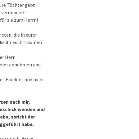
ure Töchter gebt
t vermindert!
für sie zum Herrn!
eten, die in eurer
die ihr euch träumen
er Herr.
ch euer annehmen und
des Friedens und nicht
rzen nach mir,
 Geschick wenden und
abe, spricht der
eggeführt habe.