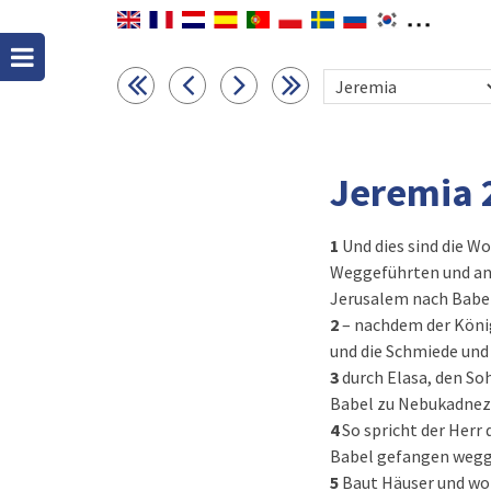
Jeremia 
1
Und dies sind die W
Weggeführten und an 
Jerusalem nach Babe
2
– nachdem der Köni
und die Schmiede und
3
durch Elasa, den So
Babel zu Nebukadneza
4
So spricht der Herr
Babel gefangen wegg
5
Baut Häuser und woh