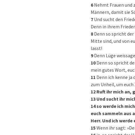
6
Nehmt Frauen und z
Männern, damit sie S
7
Und sucht den Fried
Denn in ihrem Frieden
8
Denn so spricht der 
Mitte sind, und von e
lasst!
9
Denn Lüge weissagen
10
Denn so spricht de
mein gutes Wort, euch
11
Denn ich kenne ja 
zum Unheil, um euch 
12
Ruft ihr mich an, 
13
Und sucht ihr mic
14
so werde ich mich
euch sammeln aus al
Herr. Und ich werde
15
Wenn ihr sagt: »De