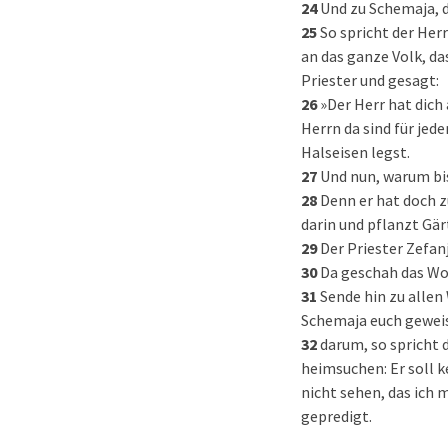
24
Und zu Schemaja, d
25
So spricht der Her
an das ganze Volk, das
Priester und gesagt:
26
»Der Herr hat dich
Herrn da sind für jede
Halseisen legst.
27
Und nun, warum bis
28
Denn er hat doch z
darin und pflanzt Gär
29
Der Priester Zefan
30
Da geschah das Wo
31
Sende hin zu allen
Schemaja euch geweiss
32
darum, so spricht 
heimsuchen: Er soll 
nicht sehen, das ich
gepredigt.