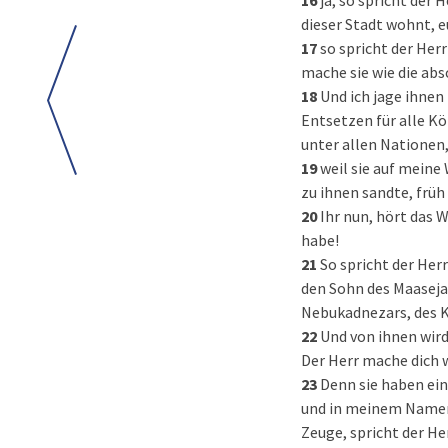
16
ja, so spricht der 
dieser Stadt wohnt, e
17
so spricht der Her
mache sie wie die abs
18
Und ich jage ihne
Entsetzen für alle K
unter allen Nationen,
19
weil sie auf meine
zu ihnen sandte, früh
20
Ihr nun, hört das 
habe!
21
So spricht der Her
den Sohn des Maaseja,
Nebukadnezars, des Kö
22
Und von ihnen wird
Der Herr mache dich w
23
Denn sie haben ein
und in meinem Namen 
Zeuge, spricht der Her