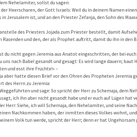
em Nehelamiter, sollst du sagen:
r der Heerscharen, der Gott Israels: Weil du in deinem Namen einen
 in Jerusalem ist, und an den Priester Zefanja, den Sohn des Maasej
 anstelle des Priesters Jojada zum Priester bestellt, damit Aufseh
n Rasenden und den, der als Prophet auftritt, damit du ihn in den B
t du nicht gegen Jeremia aus Anatot eingeschritten, der bei euch 
u uns nach Babel gesandt und gesagt: Es wird lange dauern; baut
ten und esst ihre Früchte!« –
ja aber hatte diesen Brief vor den Ohren des Propheten Jeremia ge
rt des Herrn zu Jeremia:
 Weggeführten und sage: So spricht der Herr zu Schemaja, dem Ne
agt, ich ihn aber nicht gesandt habe und er euch auf Lügen hat v
der Herr: Siehe, ich will Schemaja, den Nehelamiter, und seine N
keinen Nachkommen haben, der inmitten dieses Volkes wohnt, und 
 meinem Volk tun werde, spricht der Herr; denn er hat Ungehorsam