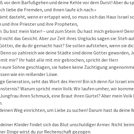
 vor dem Barfußgehen und deine Kehle vor dem Durst! Aber du spri
ch liebe die Fremden, und ihnen laufe ich nach.«
ämt dasteht, wenn er ertappt wird, so muss sich das Haus Israel sc
 und ihre Priester und ihre Propheten,
: Du bist mein Vater! – und zum Stein: Du hast mich geboren! Den
nicht das Gesicht. Aber zur Zeit ihres Unglücks sagen sie: Steh auf
Götter, die du dir gemacht hast? Sie sollen aufstehen, wenn sie di
 Denn so zahlreich wie deine Städte sind deine Götter geworden, J
mit mir? Ihr habt alle mit mir gebrochen, spricht der Herr.
ch eure Söhne geschlagen, sie haben keine Züchtigung angenomme
ssen wie ein reißender Löwe.
ige Generation, seht das Wort des Herrn! Bin ich denn für Israel 
Finsternis? Warum spricht mein Volk: Wir laufen umher, wir komme
 Jungfrau ihren Schmuck, eine Braut ihren Gürtel? Aber mein Volk
n.
deinen Weg einrichten, um Liebe zu suchen! Darum hast du deine 
deiner Kleider findet sich das Blut unschuldiger Armer. Nicht beim
ner Dinge wirst du zur Rechenschaft gezogen.