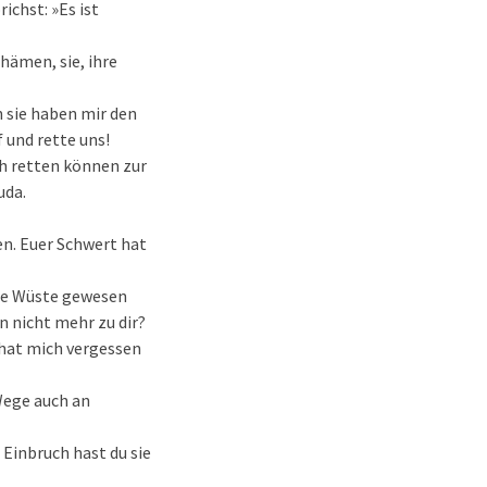
chst: »Es ist
hämen, sie, ihre
n sie haben mir den
 und rette uns!
ch retten können zur
uda.
n. Euer Schwert hat
eine Wüste gewesen
n nicht mehr zu dir?
 hat mich vergessen
Wege auch an
 Einbruch hast du sie