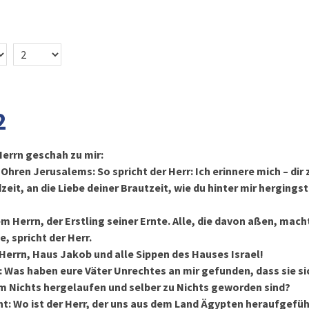
2
errn geschah zu mir:
 Ohren Jerusalems: So spricht der Herr: Ich erinnere mich – dir 
eit, an die Liebe deiner Brautzeit, wie du hinter mir hergingst
em Herrn, der Erstling seiner Ernte. Alle, die davon aßen, mach
, spricht der Herr.
Herrn, Haus Jakob und alle Sippen des Hauses Israel!
r: Was haben eure Väter Unrechtes an mir gefunden, dass sie si
m Nichts hergelaufen und selber zu Nichts geworden sind?
ht: Wo ist der Herr, der uns aus dem Land Ägypten heraufgefüh