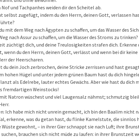
rbrannt und ohne Bewohner.
 Nof und Tachpanhes weiden dir den Scheitel ab.
ht selbst zugefügt, indem du den Herrn, deinen Gott, verlassen has
führte?
du mit dem Weg nach Ägypten zu schaffen, um das Wasser des Sich
Weg nach Assur zu schaffen, um die Wasser des Stroms zu trinken?
it züchtigt dich, und deine Treulosigkeiten strafen dich. Erkenne 
, wenn du den Herrn, deinen Gott, verlässt und wenn bei dir keine F
 Herr der Heerscharen.
t du dein Joch zerbrochen, deine Stricke zerrissen und hast gesagt:
em hohen Hügel und unter jedem grünen Baum hast du dich hingele
flanzt als Edelrebe, lauter echtes Gewächs. Aber wie hast du dich 
s fremdartigen Weinstocks!
mit Natron wüschest und viel Laugensalz nähmst; schmutzig bleib
Herr.
n: Ich habe mich nicht unrein gemacht, ich bin den Baalim nicht 
l, erkenne, was du getan hast, du flinke Kamelstute, die sinnlos hi
e Wüste gewohnt, – in ihrer Gier schnappt sie nach Luft; ihre Bruns
 suchen, brauchen sich nicht müde zu laufen: in ihrer Brunstzeit we