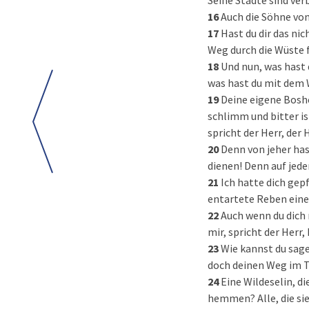
Seine Städte sind ve
16
Auch die Söhne von
17
Hast du dir das nic
Weg durch die Wüste 
18
Und nun, was hast 
was hast du mit dem 
19
Deine eigene Boshe
schlimm und bitter ist
spricht der Herr, der
20
Denn von jeher has
dienen! Denn auf jed
21
Ich hatte dich gep
entartete Reben eine
22
Auch wenn du dich 
mir, spricht der Herr, 
23
Wie kannst du sage
doch deinen Weg im Ta
24
Eine Wildeselin, di
hemmen? Alle, die sie