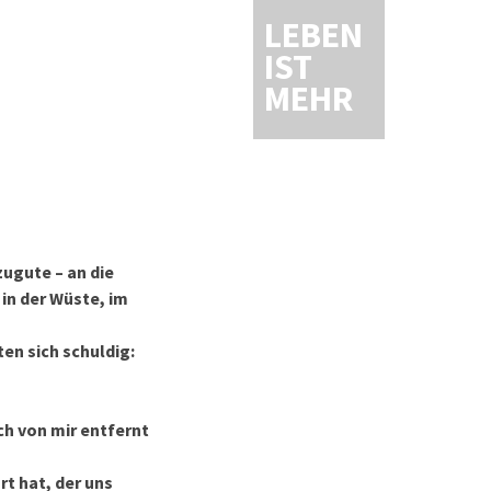
LEBEN
IST
MEHR
zugute – an die
 in der Wüste, im
ten sich schuldig:
ch von mir entfernt
rt hat, der uns