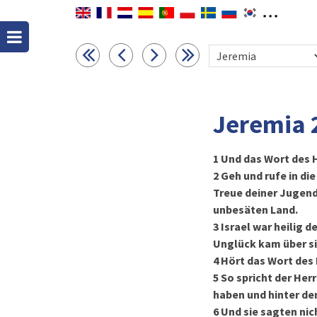
Jeremia 
1
Und das Wort des H
2
Geh und rufe in die
Treue deiner Jugendz
unbesäten Land.
3
Israel war heilig d
Unglück kam über sie
4
Hört das Wort des 
5
So spricht der Her
haben und hinter de
6
Und sie sagten nic