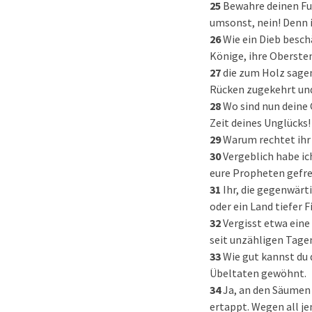
25
Bewahre deinen Fuß
umsonst, nein! Denn i
26
Wie ein Dieb besch
Könige, ihre Obersten
27
die zum Holz sagen
Rücken zugekehrt und 
28
Wo sind nun deine 
Zeit deines Unglücks!
29
Warum rechtet ihr 
30
Vergeblich habe i
eure Propheten gefre
31
Ihr, die gegenwärt
oder ein Land tiefer 
32
Vergisst etwa eine
seit unzähligen Tage
33
Wie gut kannst du 
Übeltaten gewöhnt.
34
Ja, an den Säumen 
ertappt. Wegen all je