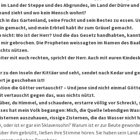
, im Land der Steppe und des Abgrundes, im Land der Dürre und
mand zieht und wo kein Mensch wohnt?
ch in das Gartenland, seine Frucht und sein Bestes zu essen. U
in gemacht, und mein Erbteil habt ihr zum Gräuel gemacht.
n nicht: Wo ist der Herr? Und die das Gesetz handhabten, kann
t mir gebrochen. Die Propheten weissagten im Namen des Baal
ichts nützen.
ter mit euch rechten, spricht der Herr. Auch mit euren Kindes
r zu den Inseln der Kittäer und seht, sendet nach Kedar und g
rt je geschehen ist!
tion die Götter vertauscht? – Und jene sind nicht einmal Gött
it vertauscht gegen das, was nichts nützt.
über, du Himmel, und schaudere, erstarre völlig vor Schreck!, s
ses hat mein Volk begangen: Mich, die Quelle lebendigen Wass
isternen auszuhauen, rissige Zisternen, die das Wasser nicht h
ve, oder ist er gar ein Sklavensohn? Warum ist er zur Beute geword
ber ihm gebrüllt, ließen ihre Stimme hören. Sie haben sein Land