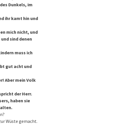
 des Dunkels, im
nd ihr kamt hin und
ten mich nicht, und
 und sind denen
kindern muss ich
ebt gut acht und
er! Aber mein Volk
pricht der Herr.
ers, haben sie
alten.
en?
 zur Wüste gemacht.