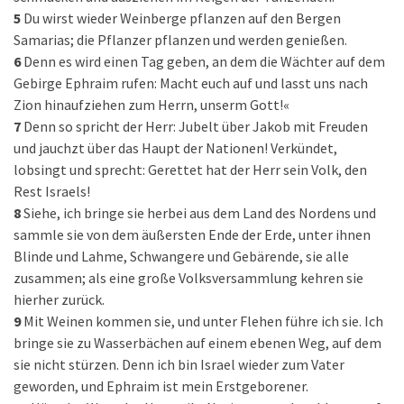
5
Du wirst wieder Weinberge pflanzen auf den Bergen
Samarias; die Pflanzer pflanzen und werden genießen.
6
Denn es wird einen Tag geben, an dem die Wächter auf dem
Gebirge Ephraim rufen: Macht euch auf und lasst uns nach
Zion hinaufziehen zum Herrn, unserm Gott!«
7
Denn so spricht der Herr: Jubelt über Jakob mit Freuden
und jauchzt über das Haupt der Nationen! Verkündet,
lobsingt und sprecht: Gerettet hat der Herr sein Volk, den
Rest Israels!
8
Siehe, ich bringe sie herbei aus dem Land des Nordens und
sammle sie von dem äußersten Ende der Erde, unter ihnen
Blinde und Lahme, Schwangere und Gebärende, sie alle
zusammen; als eine große Volksversammlung kehren sie
hierher zurück.
9
Mit Weinen kommen sie, und unter Flehen führe ich sie. Ich
bringe sie zu Wasserbächen auf einem ebenen Weg, auf dem
sie nicht stürzen. Denn ich bin Israel wieder zum Vater
geworden, und Ephraim ist mein Erstgeborener.