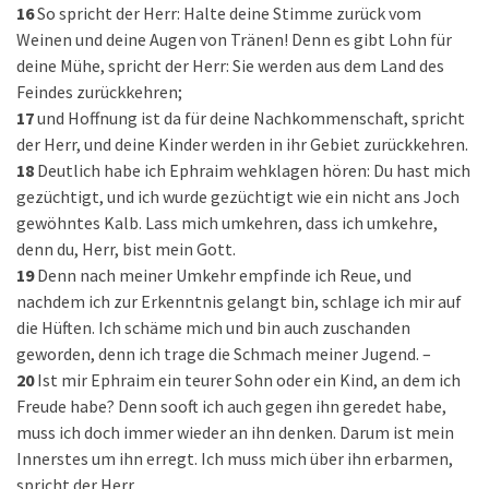
16
So spricht der Herr: Halte deine Stimme zurück vom
Weinen und deine Augen von Tränen! Denn es gibt Lohn für
deine Mühe, spricht der Herr: Sie werden aus dem Land des
Feindes zurückkehren;
17
und Hoffnung ist da für deine Nachkommenschaft, spricht
der Herr, und deine Kinder werden in ihr Gebiet zurückkehren.
18
Deutlich habe ich Ephraim wehklagen hören: Du hast mich
gezüchtigt, und ich wurde gezüchtigt wie ein nicht ans Joch
gewöhntes Kalb. Lass mich umkehren, dass ich umkehre,
denn du, Herr, bist mein Gott.
19
Denn nach meiner Umkehr empfinde ich Reue, und
nachdem ich zur Erkenntnis gelangt bin, schlage ich mir auf
die Hüften. Ich schäme mich und bin auch zuschanden
geworden, denn ich trage die Schmach meiner Jugend. –
20
Ist mir Ephraim ein teurer Sohn oder ein Kind, an dem ich
Freude habe? Denn sooft ich auch gegen ihn geredet habe,
muss ich doch immer wieder an ihn denken. Darum ist mein
Innerstes um ihn erregt. Ich muss mich über ihn erbarmen,
spricht der Herr.