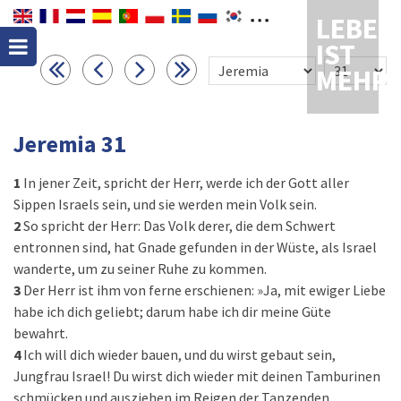
LEBEN
IST
MEHR
Jeremia 31
1
In jener Zeit, spricht der Herr, werde ich der Gott aller
Sippen Israels sein, und sie werden mein Volk sein.
2
So spricht der Herr: Das Volk derer, die dem Schwert
entronnen sind, hat Gnade gefunden in der Wüste, als Israel
wanderte, um zu seiner Ruhe zu kommen.
3
Der Herr ist ihm von ferne erschienen: »Ja, mit ewiger Liebe
habe ich dich geliebt; darum habe ich dir meine Güte
bewahrt.
4
Ich will dich wieder bauen, und du wirst gebaut sein,
Jungfrau Israel! Du wirst dich wieder mit deinen Tamburinen
schmücken und ausziehen im Reigen der Tanzenden.