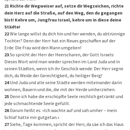
21
Richte dir Wegweiser auf, setze dir Wegzeichen, richte
dein Herz auf die Straße, auf den Weg, den du gegangen
bist! Kehre um, Jungfrau Israel, kehre um in diese deine
Städte!
22
Wie lange willst du dich hin und her wenden, du abtrünnige
Tochter? Denn der Herr hat ein Neues geschaffen auf der
Erde: Die Frau wird den Mann umgeben!
23
So spricht der Herr der Heerscharen, der Gott Israels:
Dieses Wort wird man wieder sprechen im Land Juda und in
seinen Städten, wenn ich ihr Geschick wende: Der Herr segne
dich, du Weide der Gerechtigkeit, du heiliger Berg!
24
Und Juda und alle seine Städte werden miteinander darin
wohnen, Bauern und die, die mit der Herde umherziehen.
25
Denn ich habe die erschöpfte Seele reichlich getränkt und
jede schmachtende Seele gefüllt.
26
Darum heißt es: »Ich wachte auf und sah umher – mein
Schlaf hatte mir gutgetan.«
27
Siehe, Tage kommen, spricht der Herr, da säe ich das Haus