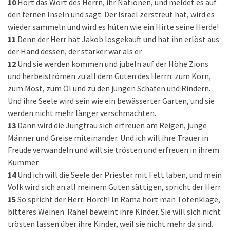
10
Hört das Wort des Herrn, ihr Nationen, und meldet es auf
den fernen Inseln und sagt: Der Israel zerstreut hat, wird es
wieder sammeln und wird es hüten wie ein Hirte seine Herde!
11
Denn der Herr hat Jakob losgekauft und hat ihn erlöst aus
der Hand dessen, der stärker war als er.
12
Und sie werden kommen und jubeln auf der Höhe Zions
und herbeiströmen zu all dem Guten des Herrn: zum Korn,
zum Most, zum Öl und zu den jungen Schafen und Rindern.
Und ihre Seele wird sein wie ein bewässerter Garten, und sie
werden nicht mehr länger verschmachten.
13
Dann wird die Jungfrau sich erfreuen am Reigen, junge
Männer und Greise miteinander. Und ich will ihre Trauer in
Freude verwandeln und will sie trösten und erfreuen in ihrem
Kummer.
14
Und ich will die Seele der Priester mit Fett laben, und mein
Volk wird sich an all meinem Guten sättigen, spricht der Herr.
15
So spricht der Herr: Horch! In Rama hört man Totenklage,
bitteres Weinen. Rahel beweint ihre Kinder. Sie will sich nicht
trösten lassen über ihre Kinder, weil sie nicht mehr da sind.