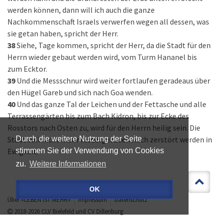
werden können, dann will ich auch die ganze
Nachkommenschaft Israels verwerfen wegen all dessen, was
sie getan haben, spricht der Herr.
38
Siehe, Tage kommen, spricht der Herr, da die Stadt für den
Herrn wieder gebaut werden wird, vom Turm Hananel bis
zum Ecktor.
39
Und die Messschnur wird weiter fortlaufen geradeaus über
den Hügel Gareb und sich nach Goa wenden.
40
Und das ganze Tal der Leichen und der Fettasche und alle
Terrassengärten bis zum Bach Kidron, bis zur Ecke des
Rosstors nach Osten zu, wird für den Herrn heilig sein. Die
Stadt soll nicht mehr niedergerissen noch zerstört werden in
Durch die weitere Nutzung der Seite
Ewigkeit.
stimmen Sie der Verwendung von Cookies
zu.
Weitere Informationen
OK
Über »LEBEN IST MEHR«
Impressum
Datenschutz
2018-2026
CLV Bielefeld
und
CV Dillenburg