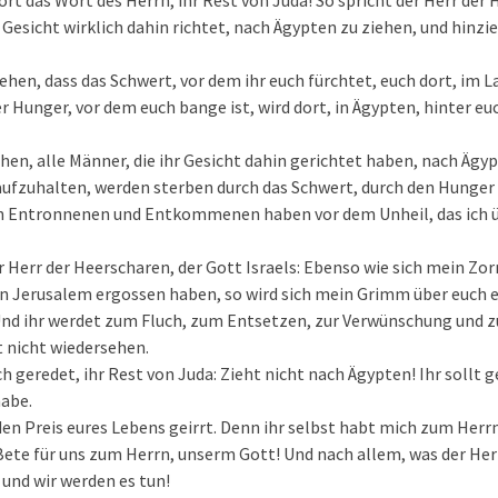
rt das Wort des Herrn, ihr Rest von Juda! So spricht der Herr der
r Gesicht wirklich dahin richtet, nach Ägypten zu ziehen, und hinzi
ehen, dass das Schwert, vor dem ihr euch fürchtet, euch dort, im 
r Hunger, vor dem euch bange ist, wird dort, in Ägypten, hinter euc
hen, alle Männer, die ihr Gesicht dahin gerichtet haben, nach Ägy
aufzuhalten, werden sterben durch das Schwert, durch den Hunger 
n Entronnenen und Entkommenen haben vor dem Unheil, das ich ü
r Herr der Heerscharen, der Gott Israels: Ebenso wie sich mein Z
n Jerusalem ergossen haben, so wird sich mein Grimm über euch e
Und ihr werdet zum Fluch, zum Entsetzen, zur Verwünschung und 
t nicht wiedersehen.
h geredet, ihr Rest von Juda: Zieht nicht nach Ägypten! Ihr sollt g
abe.
en Preis eures Lebens geirrt. Denn ihr selbst habt mich zum Herr
Bete für uns zum Herrn, unserm Gott! Und nach allem, was der Her
, und wir werden es tun!