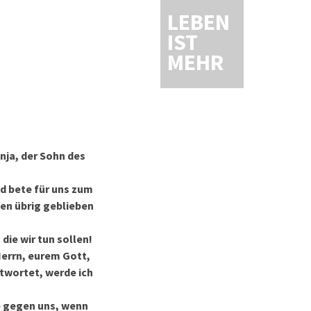
LEBEN
IST
MEHR
nja, der Sohn des
d bete für uns zum
len übrig geblieben
die wir tun sollen!
Herrn, eurem Gott,
ntwortet, werde ich
ge gegen uns, wenn