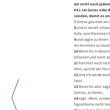
wir nicht nach jedem
6
Es sei Gutes oder 
senden, damit es un
7
Und es geschah am 
8
Und er berief Johan
Volk, vom Kleinsten 
9
und sagte zu ihnen: 
ihn kommen zu lasse
10
Wenn ihr in diese
pflanzen und nicht au
11
Fürchtet euch nich
ihm!, spricht der Her
12
Und ich werde euch
lässt.
13
Wenn ihr aber sagt
Gottes, zu hören,
14
sagt: »Nein, sonde
Signalhorns nicht hö