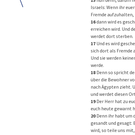
15
nun denn, darum hö
Israels: Wenn ihr eue
Fremde aufzuhalten,
16
dann wird es gesch
erreichen wird. Und de
werdet dort sterben.
17
Und es wird gesche
sich dort als Fremde 
Und sie werden keine
werde.
18
Denn so spricht de
über die Bewohner vo
nach Ägypten zieht. 
und werdet diesen Or
19
Der Herr hat zu euc
euch heute gewarnt h
20
Denn ihr habt um d
gesandt und gesagt: 
wird, so teile uns mit