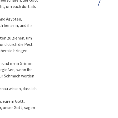
 Heerscharen, der Gott
eht, um euch dort als
Land Ägypten,
h her sein; und ihr
pten zu ziehen, um
und durch die Pest.
ber sie bringen
orn und mein Grimm
rgießen, wenn ihr
zur Schmach werden
enau wissen, dass ich
n, eurem Gott,
r, unser Gott, sagen