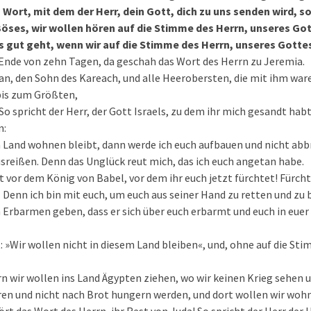
 Wort, mit dem der Herr, dein Gott, dich zu uns senden wird, 
Böses, wir wollen hören auf die Stimme des Herrn, unseres Got
s gut geht, wenn wir auf die Stimme des Herrn, unseres Gottes
Ende von zehn Tagen, da geschah das Wort des Herrn zu Jeremia.
an, den Sohn des Kareach, und alle Heerobersten, die mit ihm war
bis zum Größten,
So spricht der Herr, der Gott Israels, zu dem ihr mich gesandt hab
n:
m Land wohnen bleibt, dann werde ich euch aufbauen und nicht ab
sreißen. Denn das Unglück reut mich, das ich euch angetan habe.
t vor dem König von Babel, vor dem ihr euch jetzt fürchtet! Fürcht
r. Denn ich bin mit euch, um euch aus seiner Hand zu retten und zu 
 Erbarmen geben, dass er sich über euch erbarmt und euch in eue
: »Wir wollen nicht in diesem Land bleiben«, und, ohne auf die St
rn wir wollen ins Land Ägypten ziehen, wo wir keinen Krieg sehen u
ren und nicht nach Brot hungern werden, und dort wollen wir wohn