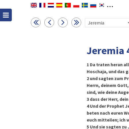
Jeremia 
1
Da traten heran al
Hoschaja, und das g
2
und sagten zum Pr
Herrn, deinem Gott, 
sind, wie deine Auge
3
dass der Herr, dein
4
Und der Prophet Je
beten nach euren Wo
euch mitteilen; ich
5
Und sie sagten zu 