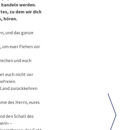
so handeln werden.
tes, zu dem wir dich
, hören.
en, und das ganze
t, um euer Flehen vor
brechen und euch
et euch nicht vor
befreien.
r Land zurückkehren
imme des Herrn, eures
nd den Schall des
en!« –