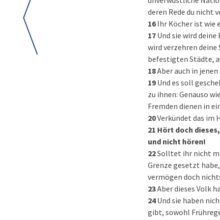
unverwüstliche Nation
deren Rede du nicht v
16
Ihr Köcher ist wie 
17
Und sie wird deine
wird verzehren deine
befestigten Städte, a
18
Aber auch in jenen
19
Und es soll gesche
zu ihnen: Genauso wie
Fremden dienen in ei
20
Verkündet das im H
21
Hört doch dieses,
und nicht hören!
22
Solltet ihr nicht m
Grenze gesetzt habe, 
vermögen doch nichts,
23
Aber dieses Volk h
24
Und sie haben nich
gibt, sowohl Frührege