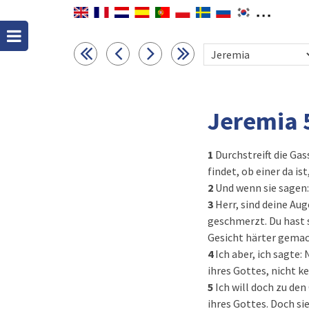
Jeremia 
1
Durchstreift die Ga
findet, ob einer da ist
2
Und wenn sie sagen:
3
Herr, sind deine Aug
geschmerzt. Du hast s
Gesicht härter gemac
4
Ich aber, ich sagte:
ihres Gottes, nicht k
5
Ich will doch zu de
ihres Gottes. Doch si