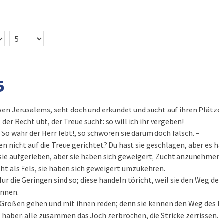
5
ssen Jerusalems, seht doch und erkundet und sucht auf ihren Plätz
, der Recht übt, der Treue sucht: so will ich ihr vergeben!
 So wahr der Herr lebt!, so schwören sie darum doch falsch. –
en nicht auf die Treue gerichtet? Du hast sie geschlagen, aber es h
ie aufgerieben, aber sie haben sich geweigert, Zucht anzunehmen.
ht als Fels, sie haben sich geweigert umzukehren.
 Nur die Geringen sind so; diese handeln töricht, weil sie den Weg d
ennen.
n Großen gehen und mit ihnen reden; denn sie kennen den Weg des 
e haben alle zusammen das Joch zerbrochen, die Stricke zerrissen.