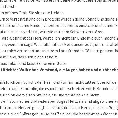
. Es ist eine Nation von alters her, eine Nation, deren Sprache du
erstehst.
ein offenes Grab. Sie sind alle Helden.
 Ernte verzehren und dein Brot, sie werden deine Söhne und deine T
 Schafe und deine Rinder, verzehren deinen Weinstock und deinen 
uf die du dich verlässt, wird sie mit dem Schwert zerstören.
 Tagen, spricht der Herr, werde ich nicht ein Ende mit euch machen
hen, wenn ihr sagt: Weshalb hat der Herr, unser Gott, uns dies all
 ihr mich verlassen und in eurem Land fremden Göttern gedient hab
nem Land, das euch nicht gehört.
aus Jakob und lasst es hören in Juda:
 törichtes Volk ohne Verstand, die Augen haben und nicht seh
ich fürchten, spricht der Herr, und vor mir nicht zittern, der ich d
eine ewige Schranke, die es nicht überschreiten wird? Branden au
 und ob die Wellen brausen, sie überschreiten sie nicht.
at ein störrisches und widerspenstiges Herz; sie sind abgewichen
t in ihrem Herzen gesagt: Lasst uns doch den Herrn, unseren Gott
n als auch Spätregen, zu seiner Zeit; der die bestimmten Wochen 