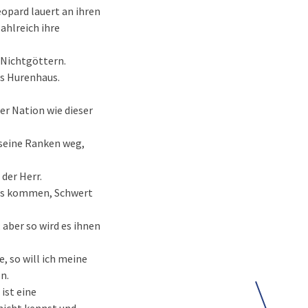
eopard lauert an ihren
zahlreich ihre
 Nichtgöttern.
ns Hurenhaus.
ner Nation wie dieser
t seine Ranken weg,
der Herr.
 uns kommen, Schwert
 aber so wird es ihnen
e, so will ich meine
n.
 ist eine