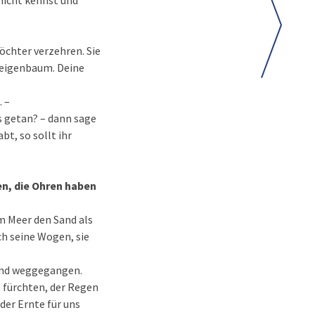
 nicht kennst und
öchter verzehren. Sie
Feigenbaum. Deine
. –
es getan? – dann sage
t, so sollt ihr
en, die Ohren haben
em Meer den Sand als
ch seine Wogen, sie
 und weggegangen.
, fürchten, der Regen
der Ernte für uns