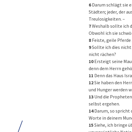
6
Darum schlägt sie e
Städten; jeder, der au
Treulosigkeiten. –
7
Weshalb sollte ich 
Obwohl ich sie schwö
8
Feiste, geile Pferde
9
Sollte ich dies nich
nicht rächen?
10
Ersteigt seine Mau
denn dem Herrn gehör
11
Denn das Haus Isra
12
Sie haben den Herr
und Hunger werden wi
13
Und die Propheten 
selbst ergehen.
14
Darum, so spricht d
Worte in deinem Mund 
15
Siehe, ich bringe ü