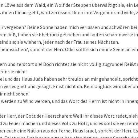
in Löwe aus dem Wald, ein Wolf der Steppen überwältigt sie, ein L
s ihnen hinausgeht, wird zerrissen. Denn ihre Vergehen sind viele, 
dir vergeben? Deine Söhne haben mich verlassen und schwören bei
ren ließ, haben sie Ehebruch getrieben und laufen scharenweise i
 sind sie; sie wiehern, jeder nach der Frau seines Nächsten.
t heimsuchen?, spricht der Herr. Oder sollte sich meine Seele an ei
ern und zerstört sie! Doch richtet sie nicht völlig zugrunde! Reiß
en sie nicht!
el und das Haus Juda haben sehr treulos an mir gehandelt, spricht 
n verleugnet und gesagt: Er ist nicht da. Kein Unglück wird über
r nicht sehen.
werden zu Wind werden, und das Wort des Herrn ist nicht in ihnen;
er Herr, der Gott der Heerscharen: Weil ihr dieses Wort redet, sieh
zu Feuer machen und dieses Volk zu Holz, und es soll sie verzehre
ber euch eine Nation aus der Ferne, Haus Israel, spricht der Herr. Es