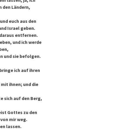
in lassen, ja, ich
in den Ländern,
 und euch aus den
and Israel geben.
 daraus entfernen.
geben, und ich werde
ben,
 und sie befolgen.
bringe ich auf ihren
mit ihnen; und die
te sich auf den Berg,
eist Gottes zu den
 von mir weg.
en lassen.