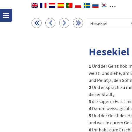
Hesekiel
1
Und der Geist hob 
weist. Und siehe, am 
und Pelatja, den Sohn
2
Und er sprach zu mi
dieser Stadt,
3
die sagen: »Es ist ni
4
Darum weissage übe
5
Und der Geist des He
und was in eurem Geis
6
Ihr habt eure Ersch