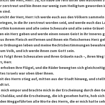
icht der Herr, Herr: Ja, ich habe sie fern unter den Nationen se
der zerstreut und bin ihnen nur wenig zum Heiligtum geworden 
 sind.
richt der Herr, Herr: Ich werde euch aus den Völkern sammeln
ngen, in die ihr zerstreut worden seid, und werde euch das L
rthin kommen und alle seine Scheusale und alle seine Gräuel
en ein Herz geben und werde einen neuen Geist in ihr Inneres 
us ihrem Fleisch entfernen und ihnen ein fleischernes Herz ge
nen Ordnungen leben und meine Rechtsbestimmungen bewahren
zum Volk, und ich werde ihnen zum Gott sein.
erz folgt ihren Scheusalen und ihren Gräueln nach –, ihren Weg 
r, Herr.
erhoben ihre Flügel, und die Räder bewegten sich gleichzeitig 
tes Israels war oben über ihnen.
eit des Herrn stieg auf, mitten aus der Stadt hinweg, und stell
dt ist.
 mich empor und brachte mich in der Erscheinung durch den G
haldäa; und die Erscheinung, die ich gesehen hatte, hob sich
 den Weggeführten alle Worte des Herrn, die er mich hatte seh