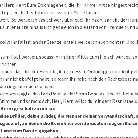
r Herr, Herr: Eure Erschlagenen, die ihr in ihrer Mitte hingestreckt
er Topf; euch aber führe ich aus ihrer Mitte hinaus.
wert! So werde ich das Schwert über euch bringen, spricht der Herr,
aus ihrer Mitte hinaus und gebe euch in die Hand von Fremden und 
ollt ihr fallen; an der Grenze Israels werde ich euch richten. Und
t zum Topf werden, sodass ihr in ihrer Mitte zum Fleisch würdet; s
 richten.
ennen, dass ich der Herr bin, ich, in dessen Ordnungen ihr nicht ge
ihr nicht befolgt habt; sondern ihr habt nach den Rechtsbesti
ie rings um euch her sind. –
 ich weissagte, da starb Pelatja, der Sohn Benajas. Und ich fiel ni
 Stimme und sprach: Ach, Herr, Herr, willst du mit dem Rest Israe
Herrn geschah zu mir so:
ne Brüder, deine Brüder, die Männer deiner Verwandtschaft, s
nsgesamt, zu denen die Bewohner von Jerusalem sagen: Sie si
es Land zum Besitz gegeben!