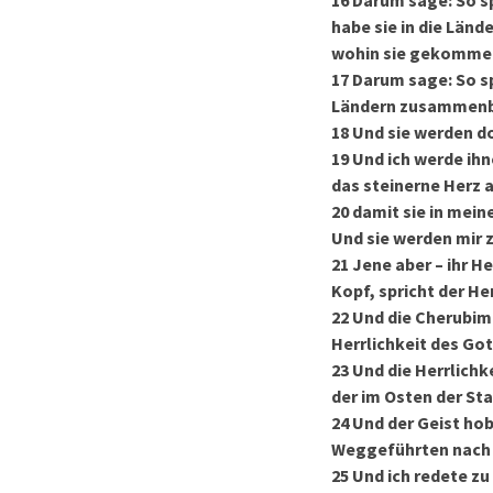
16
Darum sage: So spr
habe sie in die Län
wohin sie gekommen
17
Darum sage: So sp
Ländern zusammenbri
18
Und sie werden do
19
Und ich werde ihn
das steinerne Herz a
20
damit sie in mei
Und sie werden mir 
21
Jene aber – ihr H
Kopf, spricht der Her
22
Und die Cherubim 
Herrlichkeit des Got
23
Und die Herrlichk
der im Osten der Sta
24
Und der Geist hob
Weggeführten nach C
25
Und ich redete zu