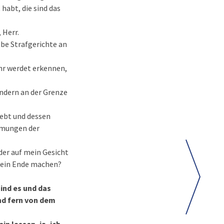
 habt, die sind das
 Herr.
übe Strafgerichte an
 ihr werdet erkennen,
ondern an der Grenze
lebt und dessen
mmungen der
eder auf mein Gesicht
ls ein Ende machen?
ind es und das
nd fern von dem