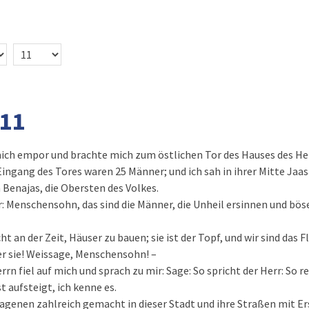
 11
mich empor und brachte mich zum östlichen Tor des Hauses des He
Eingang des Tores waren 25 Männer; und ich sah in ihrer Mitte Jaas
 Benajas, die Obersten des Volkes.
r: Menschensohn, das sind die Männer, die Unheil ersinnen und böse
cht an der Zeit, Häuser zu bauen; sie ist der Topf, und wir sind das F
r sie! Weissage, Menschensohn! –
rrn fiel auf mich und sprach zu mir: Sage: So spricht der Herr: So re
t aufsteigt, ich kenne es.
lagenen zahlreich gemacht in dieser Stadt und ihre Straßen mit Er