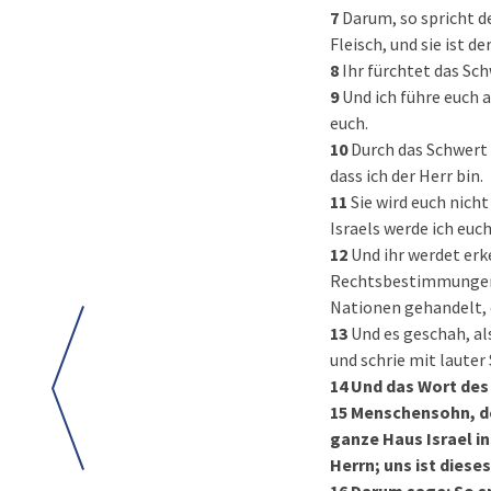
7
Darum, so spricht de
Fleisch, und sie ist d
8
Ihr fürchtet das Sch
9
Und ich führe euch 
euch.
10
Durch das Schwert s
dass ich der Herr bin.
11
Sie wird euch nich
Israels werde ich euch
12
Und ihr werdet erk
Rechtsbestimmungen 
Nationen gehandelt, d
13
Und es geschah, als
und schrie mit lauter
14
Und das Wort des 
15
Menschensohn, dei
ganze Haus Israel i
Herrn; uns ist dies