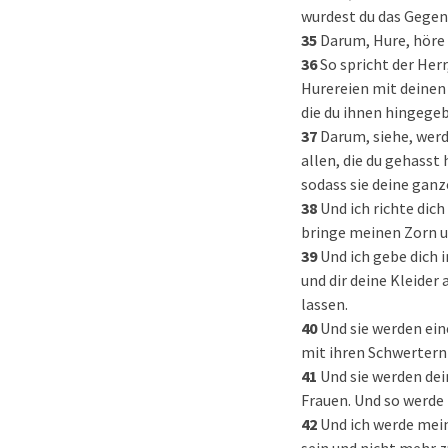
wurdest du das Gegent
35
Darum, Hure, höre 
36
So spricht der Her
Hurereien mit deinen
die du ihnen hingege
37
Darum, siehe, werde
allen, die du gehasst
sodass sie deine gan
38
Und ich richte di
bringe meinen Zorn un
39
Und ich gebe dich 
und dir deine Kleide
lassen.
40
Und sie werden ei
mit ihren Schwertern
41
Und sie werden dei
Frauen. Und so werde 
42
Und ich werde mein