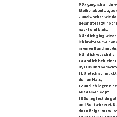
6
Da ging ich an dir 
Bleibe leben! Ja, zu 
7
und wachse wie da
gelangtest zu höchs
nackt und bloß.
8
Und ich ging wieder
ich breitete meinen
in einen Bund mit dir
9
Und ich wusch dich 
10
Und ich bekleidet
Byssus und bedeckte
11
Und ich schmückt
deinen Hals,
12
und ich legte ein
auf deinen Kopf.
13
So legtest du go
und Buntwirkerei. D
des Königtums würd