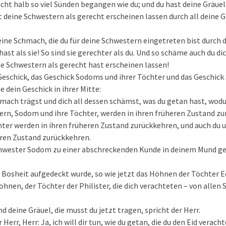
cht halb so viel Sünden begangen wie du; und du hast deine Gräue
st deine Schwestern als gerecht erscheinen lassen durch all deine G
eine Schmach, die du für deine Schwestern eingetreten bist durch d
ast als sie! So sind sie gerechter als du. Und so schäme auch du di
e Schwestern als gerecht hast erscheinen lassen!
Geschick, das Geschick Sodoms und ihrer Töchter und das Geschick
 dein Geschick in ihrer Mitte:
mach trägst und dich all dessen schämst, was du getan hast, wodur
ern, Sodom und ihre Töchter, werden in ihren früheren Zustand zu
ter werden in ihren früheren Zustand zurückkehren, und auch du u
eren Zustand zurückkehren.
chwester Sodom zu einer abschreckenden Kunde in deinem Mund ge
 Bosheit aufgedeckt wurde, so wie jetzt das Höhnen der Töchter Ed
ohnen, der Töchter der Philister, die dich verachteten – von allen 
d deine Gräuel, die musst du jetzt tragen, spricht der Herr.
 Herr, Herr: Ja, ich will dir tun, wie du getan, die du den Eid verac