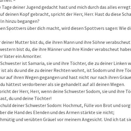
ürnen. –
ie Tage deiner Jugend gedacht hast und mich durch das alles erregt
uf deinen Kopf gebracht, spricht der Herr, Herr. Hast du diese Scha
eln hinzu begangen?
inen Spottvers über dich macht, wird diesen Spottvers sagen: Wie di
 deiner Mutter bist du, die ihren Mann und ihre Söhne verabscheut
estern bist du, die ihre Männer und ihre Kinder verabscheut habe
er Vater ein Amoriter.
Schwester ist Samaria, sie und ihre Töchter, die zu deiner Linken 
r ist als du und die zu deiner Rechten wohnt, ist Sodom und ihre Tö
 nur auf ihren Wegen gegangen und hast nicht nur nach ihren Gräu
 du hättest verdorbener als sie gehandelt auf all deinen Wegen.
spricht der Herr, Herr, wenn deine Schwester Sodom, sie und ihre T
ast, du und deine Töchter!
 Schuld deiner Schwester Sodom: Hochmut, Fülle von Brot und sorg
ber die Hand des Elenden und des Armen stärkte sie nicht;
hmütig und verübten Gräuel vor meinem Angesicht. Und ich tat sie