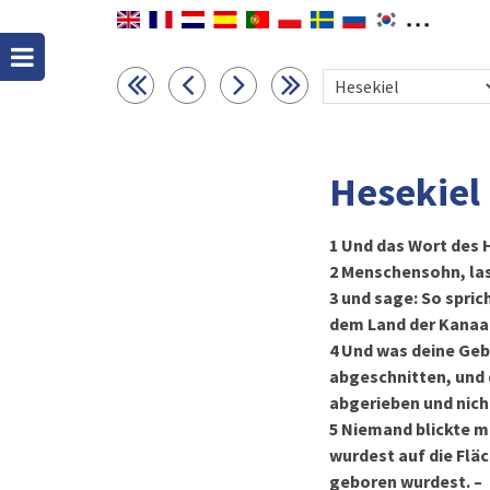
Hesekiel
1
Und das Wort des H
2
Menschensohn, las
3
und sage: So spric
dem Land der Kanaani
4
Und was deine Gebu
abgeschnitten, und 
abgerieben und nich
5
Niemand blickte mit
wurdest auf die Flä
geboren wurdest. –