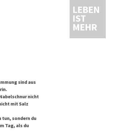
LEBEN
IST
MEHR
stammung sind aus
rin.
 Nabelschnur nicht
icht mit Salz
zu tun, sondern du
m Tag, als du