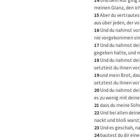
14
Und dein Ruf ging
meinen Glanz, den ich 
15
Aber du vertrautes
aus über jeden, der v
16
Und du nahmst von 
nie vorgekommen sind
17
Und du nahmst dei
gegeben hatte, und m
18
Und du nahmst dei
setztest du ihnen vor
19
und mein Brot, das
setztest du ihnen vor 
20
Und du nahmst dein
es zu wenig mit deine
21
dass du meine Söhn
22
Und bei allen dein
nackt und bloß warst,
23
Und es geschah, nac
24
bautest du dir ein