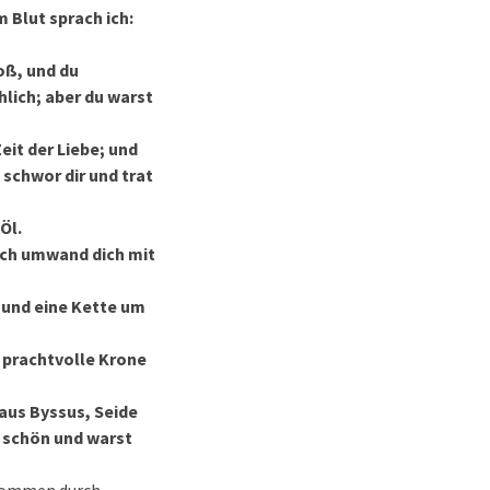
m Blut sprach ich:
oß, und du
hlich; aber du warst
Zeit der Liebe; und
 schwor dir und trat
Öl.
 ich umwand dich mit
 und eine Kette um
e prachtvolle Krone
aus Byssus, Seide
r schön und warst