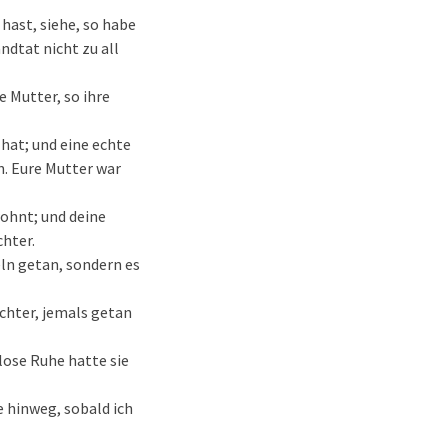
 hast, siehe, so habe
ndtat nicht zu all
e Mutter, so ihre
 hat; und eine echte
n. Eure Mutter war
wohnt; und deine
chter.
eln getan, sondern es
öchter, jemals getan
lose Ruhe hatte sie
 hinweg, sobald ich