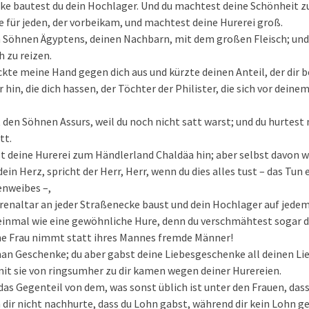
ke bautest du dein Hochlager. Und du machtest deine Schönheit z
e für jeden, der vorbeikam, und machtest deine Hurerei groß.
n Söhnen Ägyptens, deinen Nachbarn, mit dem großen Fleisch; und
 zu reizen.
eckte meine Hand gegen dich aus und kürzte deinen Anteil, der dir 
r hin, die dich hassen, der Töchter der Philister, die sich vor dei
 den Söhnen Assurs, weil du noch nicht satt warst; und du hurtest
tt.
 deine Hurerei zum Händlerland Chaldäa hin; aber selbst davon wu
dein Herz, spricht der Herr, Herr, wenn du dies alles tust – das Tun 
enweibes –,
enaltar an jeder Straßenecke baust und dein Hochlager auf jedem
 einmal wie eine gewöhnliche Hure, denn du verschmähtest sogar 
he Frau nimmt statt ihres Mannes fremde Männer!
an Geschenke; du aber gabst deine Liebesgeschenke all deinen Li
mit sie von ringsumher zu dir kamen wegen deiner Hurereien.
 das Gegenteil von dem, was sonst üblich ist unter den Frauen, das
dir nicht nachhurte, dass du Lohn gabst, während dir kein Lohn g