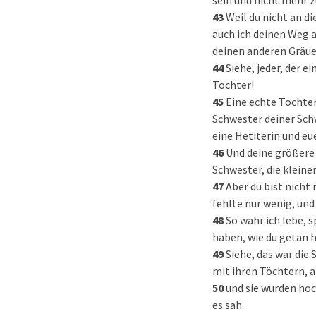
sein und nicht mehr z
43
Weil du nicht an d
auch ich deinen Weg a
deinen anderen Gräu
44
Siehe, jeder, der e
Tochter!
45
Eine echte Tochter
Schwester deiner Schw
eine Hetiterin und eu
46
Und deine größere 
Schwester, die kleine
47
Aber du bist nicht
fehlte nur wenig, und
48
So wahr ich lebe, 
haben, wie du getan h
49
Siehe, das war die
mit ihren Töchtern, a
50
und sie wurden hoc
es sah.