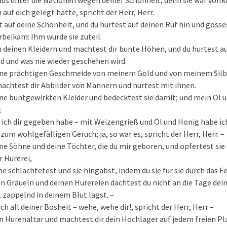
 aus unter die Nationen wegen deiner Schönheit; denn sie war vol
auf dich gelegt hatte, spricht der Herr, Herr.
t auf deine Schönheit, und du hurtest auf deinen Ruf hin und gosse
orbeikam: Ihm wurde sie zuteil.
deinen Kleidern und machtest dir bunte Höhen, und du hurtest auf
 und was nie wieder geschehen wird.
ne prächtigen Geschmeide von meinem Gold und von meinem Silber
achtest dir Abbilder von Männern und hurtest mit ihnen.
ne buntgewirkten Kleider und bedecktest sie damit; und mein Öl
;
 ich dir gegeben habe – mit Weizengrieß und Öl und Honig habe ich
zum wohlgefälligen Geruch; ja, so war es, spricht der Herr, Herr. –
e Söhne und deine Töchter, die du mir geboren, und opfertest sie
r Hurerei,
e schlachtetest und sie hingabst, indem du sie für sie durch das F
en Gräueln und deinen Hurereien dachtest du nicht an die Tage dein
 zappelnd in deinem Blut lagst. –
h all deiner Bosheit – wehe, wehe dir!, spricht der Herr, Herr –
en Hurenaltar und machtest dir dein Hochlager auf jedem freien Pl