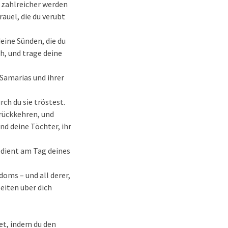
l zahlreicher werden
räuel, die du verübt
eine Sünden, die du
ch, und trage deine
 Samarias und ihrer
ch du sie tröstest.
rückkehren, und
nd deine Töchter, ihr
dient am Tag deines
oms – und all derer,
Seiten über dich
htet, indem du den