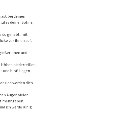
hast bei deinen
lutes deiner Söhne,
e du geliebt, mit
löße vor ihnen auf,
gießerinnen und
ne Höhen niederreißen
t und bloß liegen
en und werden dich
den Augen vieler
ht mehr geben.
und ich werde ruhig