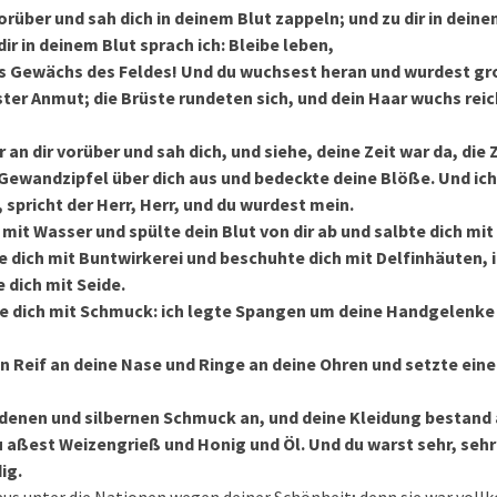
vorüber und sah dich in deinem Blut zappeln; und zu dir in deine
dir in deinem Blut sprach ich: Bleibe leben,
s Gewächs des Feldes! Und du wuchsest heran und wurdest gr
ter Anmut; die Brüste rundeten sich, und dein Haar wuchs reic
 an dir vorüber und sah dich, und siehe, deine Zeit war da, die 
 Gewandzipfel über dich aus und bedeckte deine Blöße. Und ich
, spricht der Herr, Herr, und du wurdest mein.
mit Wasser und spülte dein Blut von dir ab und salbte dich mit 
e dich mit Buntwirkerei und beschuhte dich mit Delfinhäuten,
 dich mit Seide.
e dich mit Schmuck: ich legte Spangen um deine Handgelenke
en Reif an deine Nase und Ringe an deine Ohren und setzte ein
ldenen und silbernen Schmuck an, und deine Kleidung bestand 
u aßest Weizengrieß und Honig und Öl. Und du warst sehr, seh
ig.