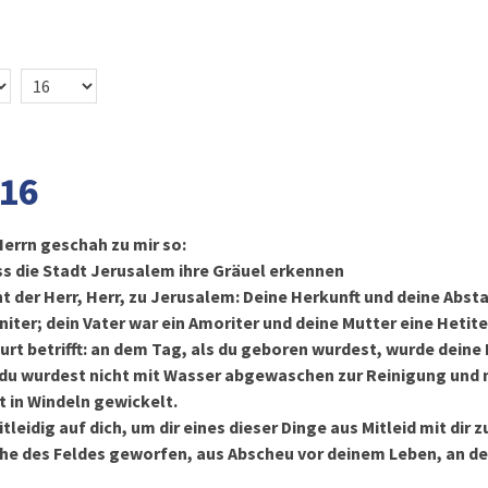
 16
errn geschah zu mir so:
s die Stadt Jerusalem ihre Gräuel erkennen
ht der Herr, Herr, zu Jerusalem: Deine Herkunft und deine Ab
ter; dein Vater war ein Amoriter und deine Mutter eine Hetite
rt betrifft: an dem Tag, als du geboren wurdest, wurde deine
du wurdest nicht mit Wasser abgewaschen zur Reinigung und n
t in Windeln gewickelt.
leidig auf dich, um dir eines dieser Dinge aus Mitleid mit dir 
che des Feldes geworfen, aus Abscheu vor deinem Leben, an de