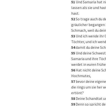
51
Und Samaria hat ni
lassen als sie und ha
hast.
52
So trage auch du d
gräulicher begangen h
Schmach, weil du dein
53
Und ich wende ihr 
Töchter, und ich wende
54
damit du deine Sch
55
Und deine Schwest
Samaria und ihre Töch
werdet in euren früh
56
Hat nicht deine S
Hochmutes,
57
bevor deine eigene
die rings um sie her w
ertönt?
58
Deine Schandtat un
59
Denn so spricht der