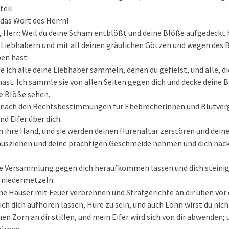
eil.
das Wort des Herrn!
r, Herr: Weil du deine Scham entblößt und deine Blöße aufgedeckt 
 Liebhabern und mit all deinen gräulichen Götzen und wegen des B
ben hast:
 ich alle deine Liebhaber sammeln, denen du gefielst, und alle, di
 hast. Ich sammle sie von allen Seiten gegen dich und decke deine B
ze Blöße sehen.
ch nach den Rechtsbestimmungen für Ehebrecherinnen und Blutver
d Eifer über dich.
in ihre Hand, und sie werden deinen Hurenaltar zerstören und dei
r ausziehen und deine prächtigen Geschmeide nehmen und dich nack
ne Versammlung gegen dich heraufkommen lassen und dich steinig
 niedermetzeln.
ne Häuser mit Feuer verbrennen und Strafgerichte an dir üben vor 
ich dich aufhören lassen, Hure zu sein, und auch Lohn wirst du nic
en Zorn an dir stillen, und mein Eifer wird sich von dir abwenden; 