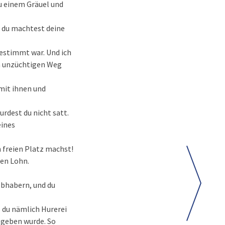
u einem Gräuel und
 du machtest deine
bestimmt war. Und ich
nem unzüchtigen Weg
 mit ihnen und
rdest du nicht satt.
eines
 freien Platz machst!
den Lohn.
ebhabern, und du
s du nämlich Hurerei
egeben wurde. So