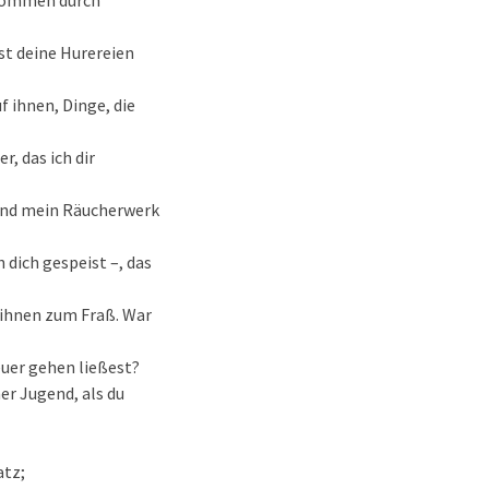
lkommen durch
st deine Hurereien
 ihnen, Dinge, die
, das ich dir
 und mein Räucherwerk
 dich gespeist –, das
 ihnen zum Fraß. War
euer gehen ließest?
er Jugend, als du
atz;