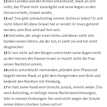
12
den Elenden und den Armen unterdrückt, Raub an sich
reißt, das Pfand nicht zurückgibt und seine Augen zu den
Götzen erhebt, Gräuel verübt,
13
auf Zins gibt und Aufschlag nimmt: Sollte er leben? Er soll
nicht leben! All diese Gräuel hat er verübt: Er muss getötet
werden, sein Blut wird auf ihm sein.
14
Und siehe, der zeugt einen Sohn, und dieser sieht alle
Sünden seines Vaters, die der tut; er sieht sie und tut nicht
desgleichen:
15
Er isst nicht auf den Bergen und erhebt seine Augen nicht
zu den Götzen des Hauses Israel, er macht nicht die Frau
seines Nächsten unrein,
16
und er unterdrückt niemanden, pfändet kein Pfand und
begeht keinen Raub, er gibt dem Hungernden sein Brot und
bedeckt den Nackten mit Kleidung,
17
er hält seine Hand vom Unrecht zurück, nimmt weder Zins
noch Aufschlag, er befolgt meine Rechtsbestimmungen,
lebt in meinen Ordnungen: Der wird nicht wegen der Schuld
seines Vaters sterben. Leben soll er!