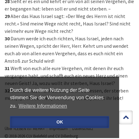
28
Sieht er es ein und kehrt er um von all seinen Vergehen, die
er begangen hat: leben soll er und nicht sterben. –
29
Aber das Haus Israel sagt: »Der Weg des Herrn ist nicht
recht.« Sind meine Wege nicht recht, Haus Israel? Sind nicht
vielmehr eure Wege nicht recht?
30
Darum werde ich euch richten, Haus Israel, jeden nach
seinen Wegen, spricht der Herr, Herr. Kehrt um und wendet
euch ab von allen euren Vergehen, dass es euch nicht ein
Anstoß zur Schuld wird!
31
Werft von euch alle eure Vergehen, mit denen ihr euch
vergangen habt, und schafft euch ein neues Herz und einen
neuen Geist! Ja, wozu wollt ihr sterben, Haus Israel?
32
Denn ich habe kein Gefallen am Tod dessen, der sterben
Durch die weitere Nutzung der Seite
muss, spricht der Herr, Herr. So kehrt um, damit ihr lebt!
stimmen Sie der Verwendung von Cookies
zu.
Weitere Informationen
OK
Über »LEBEN IST MEHR«
Impressum
Datenschutz
2018-2026
CLV Bielefeld
und
CV Dillenburg