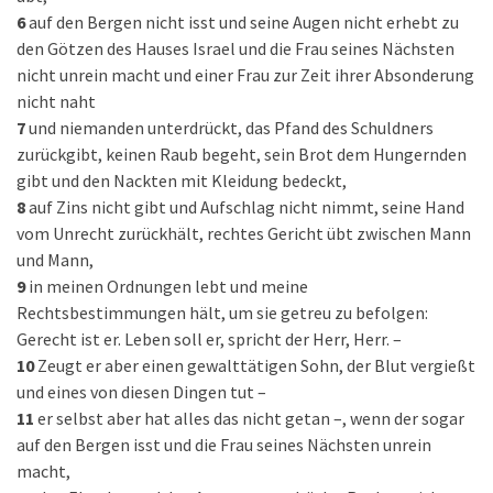
6
auf den Bergen nicht isst und seine Augen nicht erhebt zu
den Götzen des Hauses Israel und die Frau seines Nächsten
nicht unrein macht und einer Frau zur Zeit ihrer Absonderung
nicht naht
7
und niemanden unterdrückt, das Pfand des Schuldners
zurückgibt, keinen Raub begeht, sein Brot dem Hungernden
gibt und den Nackten mit Kleidung bedeckt,
8
auf Zins nicht gibt und Aufschlag nicht nimmt, seine Hand
vom Unrecht zurückhält, rechtes Gericht übt zwischen Mann
und Mann,
9
in meinen Ordnungen lebt und meine
Rechtsbestimmungen hält, um sie getreu zu befolgen:
Gerecht ist er. Leben soll er, spricht der Herr, Herr. –
10
Zeugt er aber einen gewalttätigen Sohn, der Blut vergießt
und eines von diesen Dingen tut –
11
er selbst aber hat alles das nicht getan –, wenn der sogar
auf den Bergen isst und die Frau seines Nächsten unrein
macht,