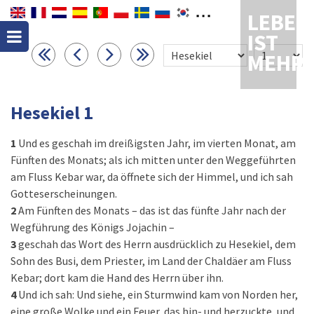
LEBEN
IST
MEHR
Hesekiel 1
1
Und es geschah im dreißigsten Jahr, im vierten Monat, am
Fünften des Monats; als ich mitten unter den Weggeführten
am Fluss Kebar war, da öffnete sich der Himmel, und ich sah
Gotteserscheinungen.
2
Am Fünften des Monats – das ist das fünfte Jahr nach der
Wegführung des Königs Jojachin –
3
geschah das Wort des Herrn ausdrücklich zu Hesekiel, dem
Sohn des Busi, dem Priester, im Land der Chaldäer am Fluss
Kebar; dort kam die Hand des Herrn über ihn.
4
Und ich sah: Und siehe, ein Sturmwind kam von Norden her,
eine große Wolke und ein Feuer, das hin- und herzuckte, und