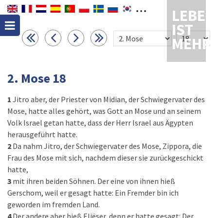
LEBEN
IST
MEHR
2. Mose 18
1
Jitro aber, der Priester von Midian, der Schwiegervater des
Mose, hatte alles gehört, was Gott an Mose und an seinem
Volk Israel getan hatte, dass der Herr Israel aus Ägypten
herausgeführt hatte.
2
Da nahm Jitro, der Schwiegervater des Mose, Zippora, die
Frau des Mose mit sich, nachdem dieser sie zurückgeschickt
hatte,
3
mit ihren beiden Söhnen. Der eine von ihnen hieß
Gerschom, weil er gesagt hatte: Ein Fremder bin ich
geworden im fremden Land.
4
Der andere aber hieß Eliëser, denn er hatte gesagt: Der