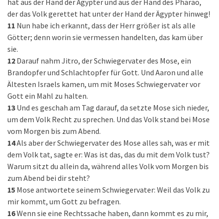
hat aus der Hand der Ägypter und aus der Hand des Pharao,
der das Volk gerettet hat unter der Hand der Ägypter hinweg!
11
Nun habe ich erkannt, dass der Herr größer ist als alle
Götter; denn worin sie vermessen handelten, das kam über
sie.
12
Darauf nahm Jitro, der Schwiegervater des Mose, ein
Brandopfer und Schlachtopfer für Gott. Und Aaron und alle
Ältesten Israels kamen, um mit Moses Schwiegervater vor
Gott ein Mahl zu halten.
13
Und es geschah am Tag darauf, da setzte Mose sich nieder,
um dem Volk Recht zu sprechen. Und das Volk stand bei Mose
vom Morgen bis zum Abend.
14
Als aber der Schwiegervater des Mose alles sah, was er mit
dem Volk tat, sagte er: Was ist das, das du mit dem Volk tust?
Warum sitzt du allein da, während alles Volk vom Morgen bis
zum Abend bei dir steht?
15
Mose antwortete seinem Schwiegervater: Weil das Volk zu
mir kommt, um Gott zu befragen.
16
Wenn sie eine Rechtssache haben, dann kommt es zu mir,