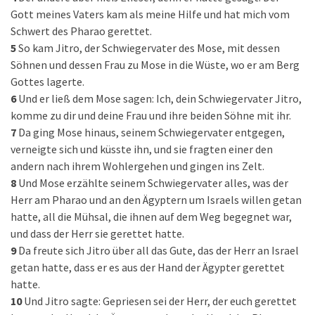
Gott meines Vaters kam als meine Hilfe und hat mich vom
Schwert des Pharao gerettet.
5
So kam Jitro, der Schwiegervater des Mose, mit dessen
Söhnen und dessen Frau zu Mose in die Wüste, wo er am Berg
Gottes lagerte.
6
Und er ließ dem Mose sagen: Ich, dein Schwiegervater Jitro,
komme zu dir und deine Frau und ihre beiden Söhne mit ihr.
7
Da ging Mose hinaus, seinem Schwiegervater entgegen,
verneigte sich und küsste ihn, und sie fragten einer den
andern nach ihrem Wohlergehen und gingen ins Zelt.
8
Und Mose erzählte seinem Schwiegervater alles, was der
Herr am Pharao und an den Ägyptern um Israels willen getan
hatte, all die Mühsal, die ihnen auf dem Weg begegnet war,
und dass der Herr sie gerettet hatte.
9
Da freute sich Jitro über all das Gute, das der Herr an Israel
getan hatte, dass er es aus der Hand der Ägypter gerettet
hatte.
10
Und Jitro sagte: Gepriesen sei der Herr, der euch gerettet