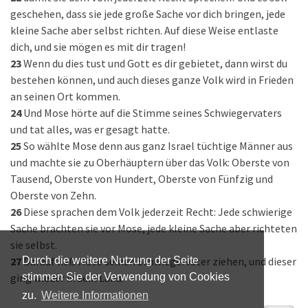
geschehen, dass sie jede große Sache vor dich bringen, jede
kleine Sache aber selbst richten. Auf diese Weise entlaste
dich, und sie mögen es mit dir tragen!
23
Wenn du dies tust und Gott es dir gebietet, dann wirst du
bestehen können, und auch dieses ganze Volk wird in Frieden
an seinen Ort kommen.
24
Und Mose hörte auf die Stimme seines Schwiegervaters
und tat alles, was er gesagt hatte.
25
So wählte Mose denn aus ganz Israel tüchtige Männer aus
und machte sie zu Oberhäuptern über das Volk: Oberste von
Tausend, Oberste von Hundert, Oberste von Fünfzig und
Oberste von Zehn.
26
Diese sprachen dem Volk jederzeit Recht: Jede schwierige
Sache brachten sie vor Mose, jede kleine Sache aber richteten
sie selbst.
27
Darauf ließ Mose seinen Schwiegervater ziehen, und dieser
Durch die weitere Nutzung der Seite
ging wieder in sein Land.
stimmen Sie der Verwendung von Cookies
zu.
Weitere Informationen