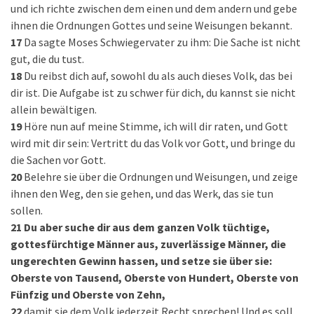
und ich richte zwischen dem einen und dem andern und gebe
ihnen die Ordnungen Gottes und seine Weisungen bekannt.
17
Da sagte Moses Schwiegervater zu ihm: Die Sache ist nicht
gut, die du tust.
18
Du reibst dich auf, sowohl du als auch dieses Volk, das bei
dir ist. Die Aufgabe ist zu schwer für dich, du kannst sie nicht
allein bewältigen.
19
Höre nun auf meine Stimme, ich will dir raten, und Gott
wird mit dir sein: Vertritt du das Volk vor Gott, und bringe du
die Sachen vor Gott.
20
Belehre sie über die Ordnungen und Weisungen, und zeige
ihnen den Weg, den sie gehen, und das Werk, das sie tun
sollen.
21
Du aber suche dir aus dem ganzen Volk tüchtige,
gottesfürchtige Männer aus, zuverlässige Männer, die
ungerechten Gewinn hassen, und setze sie über sie:
Oberste von Tausend, Oberste von Hundert, Oberste von
Fünfzig und Oberste von Zehn,
22
damit sie dem Volk jederzeit Recht sprechen! Und es soll