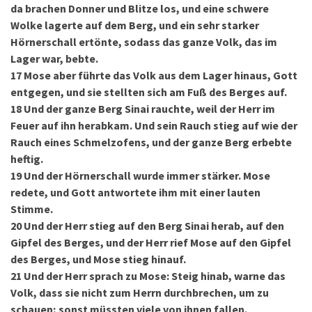
da brachen Donner und Blitze los, und eine schwere
Wolke lagerte auf dem Berg, und ein sehr starker
Hörnerschall ertönte, sodass das ganze Volk, das im
Lager war, bebte.
17
Mose aber führte das Volk aus dem Lager hinaus, Gott
entgegen, und sie stellten sich am Fuß des Berges auf.
18
Und der ganze Berg Sinai rauchte, weil der Herr im
Feuer auf ihn herabkam. Und sein Rauch stieg auf wie der
Rauch eines Schmelzofens, und der ganze Berg erbebte
heftig.
19
Und der Hörnerschall wurde immer stärker. Mose
redete, und Gott antwortete ihm mit einer lauten
Stimme.
20
Und der Herr stieg auf den Berg Sinai herab, auf den
Gipfel des Berges, und der Herr rief Mose auf den Gipfel
des Berges, und Mose stieg hinauf.
21
Und der Herr sprach zu Mose: Steig hinab, warne das
Volk, dass sie nicht zum Herrn durchbrechen, um zu
schauen; sonst müssten viele von ihnen fallen.