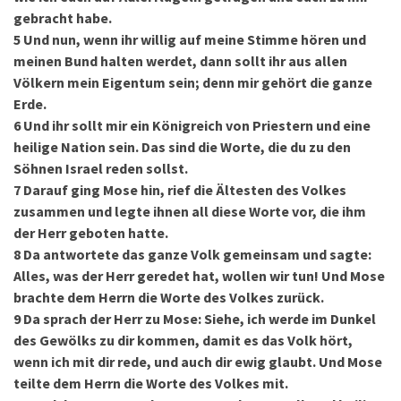
gebracht habe.
5
Und nun, wenn ihr willig auf meine Stimme hören und
meinen Bund halten werdet, dann sollt ihr aus allen
Völkern mein Eigentum sein; denn mir gehört die ganze
Erde.
6
Und ihr sollt mir ein Königreich von Priestern und eine
heilige Nation sein. Das sind die Worte, die du zu den
Söhnen Israel reden sollst.
7
Darauf ging Mose hin, rief die Ältesten des Volkes
zusammen und legte ihnen all diese Worte vor, die ihm
der Herr geboten hatte.
8
Da antwortete das ganze Volk gemeinsam und sagte:
Alles, was der Herr geredet hat, wollen wir tun! Und Mose
brachte dem Herrn die Worte des Volkes zurück.
9
Da sprach der Herr zu Mose: Siehe, ich werde im Dunkel
des Gewölks zu dir kommen, damit es das Volk hört,
wenn ich mit dir rede, und auch dir ewig glaubt. Und Mose
teilte dem Herrn die Worte des Volkes mit.