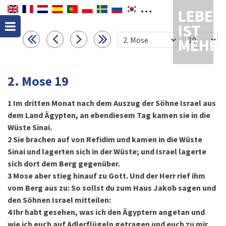
LEBEN
IST
MEHR
2. Mose 19
1
Im dritten Monat nach dem Auszug der Söhne Israel aus
dem Land Ägypten, an ebendiesem Tag kamen sie in die
Wüste Sinai.
2
Sie brachen auf von Refidim und kamen in die Wüste
Sinai und lagerten sich in der Wüste; und Israel lagerte
sich dort dem Berg gegenüber.
3
Mose aber stieg hinauf zu Gott. Und der Herr rief ihm
vom Berg aus zu: So sollst du zum Haus Jakob sagen und
den Söhnen Israel mitteilen:
4
Ihr habt gesehen, was ich den Ägyptern angetan und
wie ich euch auf Adlerflügeln getragen und euch zu mir