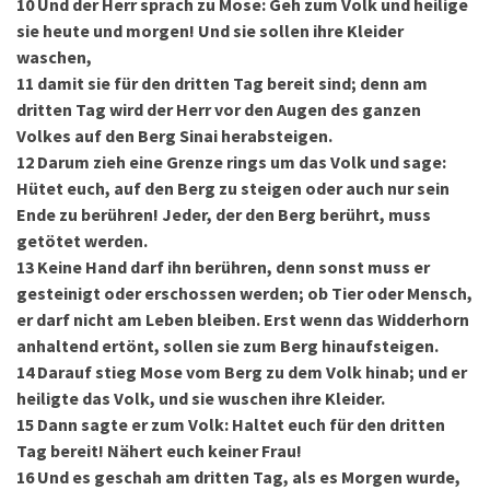
10
Und der Herr sprach zu Mose: Geh zum Volk und heilige
sie heute und morgen! Und sie sollen ihre Kleider
waschen,
11
damit sie für den dritten Tag bereit sind; denn am
dritten Tag wird der Herr vor den Augen des ganzen
Volkes auf den Berg Sinai herabsteigen.
12
Darum zieh eine Grenze rings um das Volk und sage:
Hütet euch, auf den Berg zu steigen oder auch nur sein
Ende zu berühren! Jeder, der den Berg berührt, muss
getötet werden.
13
Keine Hand darf ihn berühren, denn sonst muss er
gesteinigt oder erschossen werden; ob Tier oder Mensch,
er darf nicht am Leben bleiben. Erst wenn das Widderhorn
anhaltend ertönt, sollen sie zum Berg hinaufsteigen.
14
Darauf stieg Mose vom Berg zu dem Volk hinab; und er
heiligte das Volk, und sie wuschen ihre Kleider.
15
Dann sagte er zum Volk: Haltet euch für den dritten
Tag bereit! Nähert euch keiner Frau!
16
Und es geschah am dritten Tag, als es Morgen wurde,