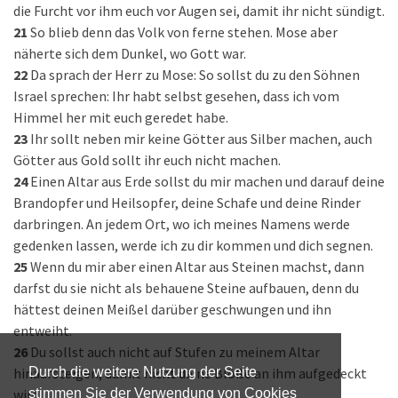
die Furcht vor ihm euch vor Augen sei, damit ihr nicht sündigt.
21
So blieb denn das Volk von ferne stehen. Mose aber
näherte sich dem Dunkel, wo Gott war.
22
Da sprach der Herr zu Mose: So sollst du zu den Söhnen
Israel sprechen: Ihr habt selbst gesehen, dass ich vom
Himmel her mit euch geredet habe.
23
Ihr sollt neben mir keine Götter aus Silber machen, auch
Götter aus Gold sollt ihr euch nicht machen.
24
Einen Altar aus Erde sollst du mir machen und darauf deine
Brandopfer und Heilsopfer, deine Schafe und deine Rinder
darbringen. An jedem Ort, wo ich meines Namens werde
gedenken lassen, werde ich zu dir kommen und dich segnen.
25
Wenn du mir aber einen Altar aus Steinen machst, dann
darfst du sie nicht als behauene Steine aufbauen, denn du
hättest deinen Meißel darüber geschwungen und ihn
entweiht.
26
Du sollst auch nicht auf Stufen zu meinem Altar
hinaufsteigen, damit nicht deine Blöße an ihm aufgedeckt
Durch die weitere Nutzung der Seite
wird.
stimmen Sie der Verwendung von Cookies