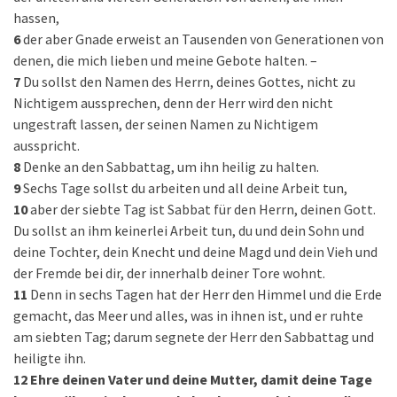
hassen,
6
der aber Gnade erweist an Tausenden von Generationen von
denen, die mich lieben und meine Gebote halten. –
7
Du sollst den Namen des Herrn, deines Gottes, nicht zu
Nichtigem aussprechen, denn der Herr wird den nicht
ungestraft lassen, der seinen Namen zu Nichtigem
ausspricht.
8
Denke an den Sabbattag, um ihn heilig zu halten.
9
Sechs Tage sollst du arbeiten und all deine Arbeit tun,
10
aber der siebte Tag ist Sabbat für den Herrn, deinen Gott.
Du sollst an ihm keinerlei Arbeit tun, du und dein Sohn und
deine Tochter, dein Knecht und deine Magd und dein Vieh und
der Fremde bei dir, der innerhalb deiner Tore wohnt.
11
Denn in sechs Tagen hat der Herr den Himmel und die Erde
gemacht, das Meer und alles, was in ihnen ist, und er ruhte
am siebten Tag; darum segnete der Herr den Sabbattag und
heiligte ihn.
12
Ehre deinen Vater und deine Mutter, damit deine Tage