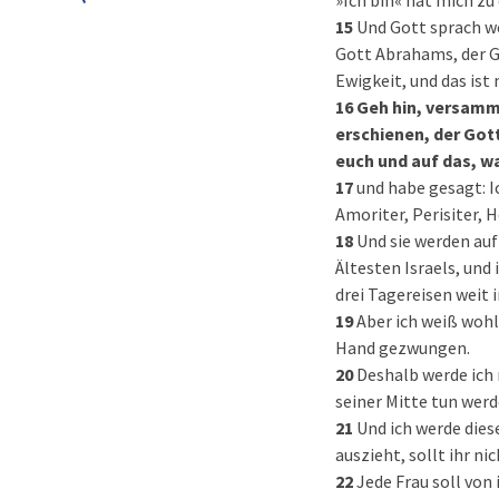
»Ich bin« hat mich zu
15
Und Gott sprach we
Gott Abrahams, der G
Ewigkeit, und das is
16
Geh hin, versamml
erschienen, der Got
euch und auf das, w
17
und habe gesagt: I
Amoriter, Perisiter, H
18
Und sie werden auf
Ältesten Israels, und 
drei Tagereisen weit 
19
Aber ich weiß wohl
Hand gezwungen.
20
Deshalb werde ich 
seiner Mitte tun werd
21
Und ich werde dies
auszieht, sollt ihr n
22
Jede Frau soll von