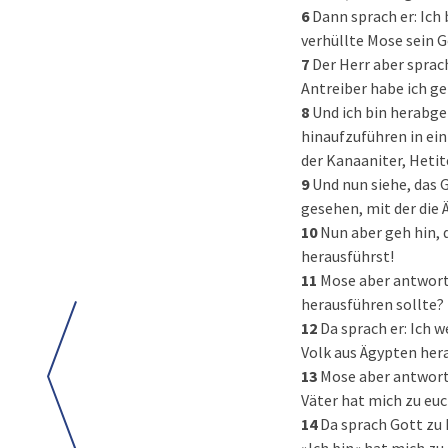
6
Dann sprach er: Ich
verhüllte Mose sein G
7
Der Herr aber sprac
Antreiber habe ich ge
8
Und ich bin herabge
hinaufzuführen in ein
der Kanaaniter, Hetite
9
Und nun siehe, das 
gesehen, mit der die 
10
Nun aber geh hin, 
herausführst!
11
Mose aber antworte
herausführen sollte?
12
Da sprach er: Ich w
Volk aus Ägypten her
13
Mose aber antworte
Väter hat mich zu euc
14
Da sprach Gott zu M