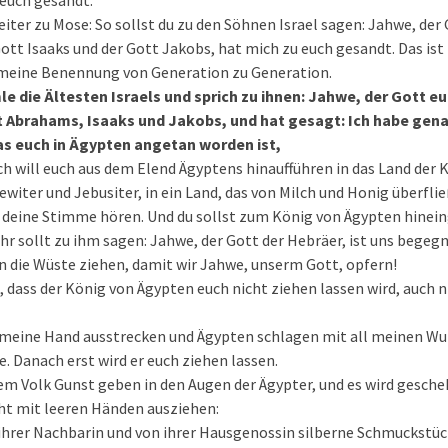
 euch gesandt.
iter zu Mose: So sollst du zu den Söhnen Israel sagen: Jahwe, der 
ott Isaaks und der Gott Jakobs, hat mich zu euch gesandt. Das is
t meine Benennung von Generation zu Generation.
e die Ältesten Israels und sprich zu ihnen: Jahwe, der Gott eur
t Abrahams, Isaaks und Jakobs, und hat gesagt: Ich habe gen
as euch in Ägypten angetan worden ist,
ch will euch aus dem Elend Ägyptens hinaufführen in das Land der K
ewiter und Jebusiter, in ein Land, das von Milch und Honig überflie
 deine Stimme hören. Und du sollst zum König von Ägypten hinein
ihr sollt zu ihm sagen: Jahwe, der Gott der Hebräer, ist uns begegn
in die Wüste ziehen, damit wir Jahwe, unserm Gott, opfern!
, dass der König von Ägypten euch nicht ziehen lassen wird, auch n
meine Hand ausstrecken und Ägypten schlagen mit all meinen Wund
e. Danach erst wird er euch ziehen lassen.
em Volk Gunst geben in den Augen der Ägypter, und es wird gesche
icht mit leeren Händen ausziehen:
 ihrer Nachbarin und von ihrer Hausgenossin silberne Schmuckstü