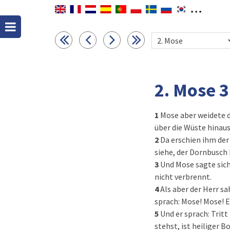
2. Mose 3
1
Mose aber weidete di
über die Wüste hinau
2
Da erschien ihm der
siehe, der Dornbusch 
3
Und Mose sagte sich
nicht verbrennt.
4
Als aber der Herr s
sprach: Mose! Mose! E
5
Und er sprach: Tritt
stehst, ist heiliger B