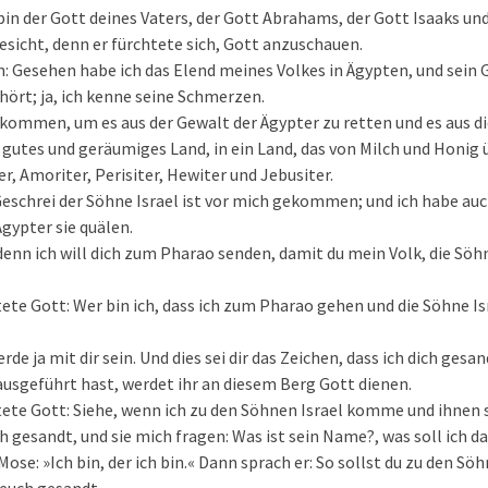
 bin der Gott deines Vaters, der Gott Abrahams, der Gott Isaaks un
esicht, denn er fürchtete sich, Gott anzuschauen.
h: Gesehen habe ich das Elend meines Volkes in Ägypten, und sein 
hört; ja, ich kenne seine Schmerzen.
kommen, um es aus der Gewalt der Ägypter zu retten und es aus 
 gutes und geräumiges Land, in ein Land, das von Milch und Honig 
r, Amoriter, Perisiter, Hewiter und Jebusiter.
Geschrei der Söhne Israel ist vor mich gekommen; und ich habe au
Ägypter sie quälen.
denn ich will dich zum Pharao senden, damit du mein Volk, die Söh
te Gott: Wer bin ich, dass ich zum Pharao gehen und die Söhne Is
erde ja mit dir sein. Und dies sei dir das Zeichen, dass ich dich ges
ausgeführt hast, werdet ihr an diesem Berg Gott dienen.
te Gott: Siehe, wenn ich zu den Söhnen Israel komme und ihnen s
h gesandt, und sie mich fragen: Was ist sein Name?, was soll ich 
ose: »Ich bin, der ich bin.« Dann sprach er: So sollst du zu den Sö