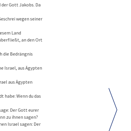
d der Gott Jakobs. Da
Geschrei wegen seiner
diesem Land
überfließt, an den Ort
ch die Bedrängnis
ne Israel, aus Ägypten
rael aus Ägypten
andt habe: Wenn du das
age: Der Gott eurer
dann zu ihnen sagen?
hnen Israel sagen: Der