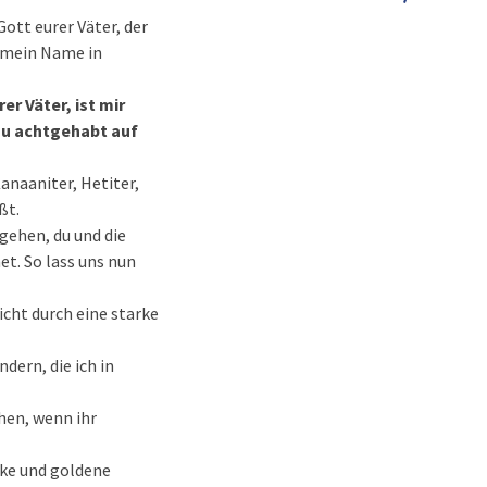
Gott eurer Väter, der
t mein Name in
er Väter, ist mir
au achtgehabt auf
anaaniter, Hetiter,
ßt.
gehen, du und die
et. So lass uns nun
icht durch eine starke
ern, die ich in
hen, wenn ihr
cke und goldene