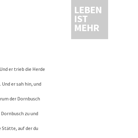
LEBEN
IST
MEHR
Und er trieb die Herde
 Und er sah hin, und
warum der Dornbusch
em Dornbusch zu und
 Stätte, auf der du