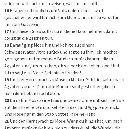
sein und will euch unterweisen, was ihr tun sollt.
16
Er aber soll für dich zum Volk reden. Und es wird
geschehen, er wird für dich zum Mund sein, und du wirst für
ihn zum Gott sein.
17
Und diesen Stab sollst du in deine Hand nehmen; damit
sollst du die Zeichen tun.
18
Darauf ging Mose hin und kehrte zu seinem
Schwiegervater Jitro zurück und sagte zu ihm: Ich möchte
gern gehen und zu meinen Brüdern zurückkehren, die in
Ägypten sind, um zu sehen, ob sie noch am Leben sind. Und
Jitro sagte zu Mose: Geh hin in Frieden!
19
Und der Herr sprach zu Mose in Midian: Geh hin, kehre nach
Ägypten zurück! Denn alle Männer sind gestorben, die dir
nach dem Leben trachteten.
20
Da nahm Mose seine Frau und seine Söhne mit sich, ließ sie
auf dem Esel reiten und kehrte in das Land Ägypten zurück.
Und Mose nahm den Stab Gottes in seine Hand.
21
Und der Herr sprach zu Mose: Wenn du hinziehst, um nach
Ägypten zurückzukehren, sieh zu, dass du all die Wunder, die