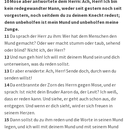
10
Mose aber antwortete dem Herrn: Ach, Herr! Ich bin
kein redegewandter Mann, weder seit gestern noch seit
vorgestern, noch seitdem du zu deinem Knecht redest;
denn unbeholfen ist mein Mund und unbeholfen meine
Zunge.
11
Da sprach der Herr zu ihm: Wer hat dem Menschen den
Mund gemacht? Oder wer macht stumm oder taub, sehend
oder blind? Nicht ich, der Herr?
12
Und nun geh hin! Ich will mit deinem Mund sein und dich
unterweisen, was du reden sollst.
13
Er aber erwiderte: Ach, Herr! Sende doch, durch wen du
senden willst!
14
Da entbrannte der Zorn des Herrn gegen Mose, und er
sprach: Ist nicht dein Bruder Aaron da, der Levit? Ich weiß,
dass er reden kann. Und siehe, er geht auch schon aus, dir
entgegen. Und wenn er dich sieht, wird er sich freuen in
seinem Herzen.
15
Dann sollst du zu ihm reden und die Worte in seinen Mund
legen, und ich will mit deinem Mund und mit seinem Mund