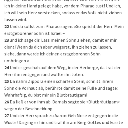
ich in deine Hand gelegt habe, vor dem Pharao tust! Und ich,
ich will sein Herz verstocken, sodass er das Volk nicht ziehen
lassen wird.
22
Und du sollst zum Pharao sagen: »So spricht der Herr: Mein
erstgeborener Sohn ist Israel –
23
und ich sage dir: Lass meinen Sohn ziehen, damit er mir
dient! Wenn du dich aber weigerst, ihn ziehen zu lassen,
siehe, dann werde ich deinen erstgeborenen Sohn
umbringen.«
24
Und es geschah auf dem Weg, in der Herberge, da trat der
Herr ihm entgegen und wollte ihn töten.
25
Da nahm Zippora einen scharfen Stein, schnitt ihrem
Sohn die Vorhaut ab, berührte damit seine Füße und sagte:
Wahrhaftig, du bist mir ein Blutbräutigam!
26
Da ließ er von ihm ab. Damals sagte sie »Blutbräutigam«
wegen der Beschneidung.
27
Und der Herr sprach zu Aaron: Geh Mose entgegen in die
Wüste! Da ging er hin und traf ihn am Berg Gottes und küsste