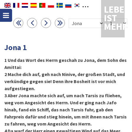
LEBEN
IST
MEHR
Jona 1
1
Und das Wort des Herrn geschah zu Jona, dem Sohn des
Amittai:
2
Mache dich auf, geh nach Ninive, der großen Stadt, und
verkündige gegen sie! Denn ihre Bosheit ist vor mich
aufgestiegen.
3
Aber Jona machte sich auf, um nach Tarsis zu fliehen,
weg vom Angesicht des Herrn. Und er ging nach Jafo
hinab, fand ein Schiff, das nach Tarsis fuhr, gab den
Fahrpreis dafür und stieg hinein, um mit ihnen nach Tarsis
zu fahren, weg vom Angesicht des Herrn.
4
Da warf der Herr einen gewaltigen Wind auf das Meer,