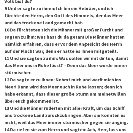
Volk bist du?
9
Und er sagte zu ihnen: Ich bin ein Hebräer, und ich
fürchte den Herrn, den Gott des Himmels, der das Meer
und das trockene Land gemacht hat.
10
Da fürchteten sich die Männer mit großer Furcht und
sagten zu ihm: Was hast du da getan! Die Männer hatten
nämlich erfahren, dass er vor dem Angesicht des Herrn
auf der Flucht war, denn er hatte es ihnen mitgeteilt.
11
Und sie sagten zu ihm: Was sollen wir mit dir tun, damit
das Meer uns in Ruhe lässt? – Denn das Meer wurde immer
stürmischer.
12
Da sagte er zu ihnen: Nehmt mich und werft mich ins
Meer! Dann wird das Meer euch in Ruhe lassen; denn ich
habe erkannt, dass dieser große Sturm um meinetwillen
über euch gekommen ist.
13
Und die Männer ruderten mit aller Kraft, um das Schiff
ans trockene Land zurückzubringen. Aber sie konnten es
nicht, weil das Meer immer stürmischer gegen sie anging.
14
Da riefen sie zum Herrn und sagten: Ach, Herr, lass uns