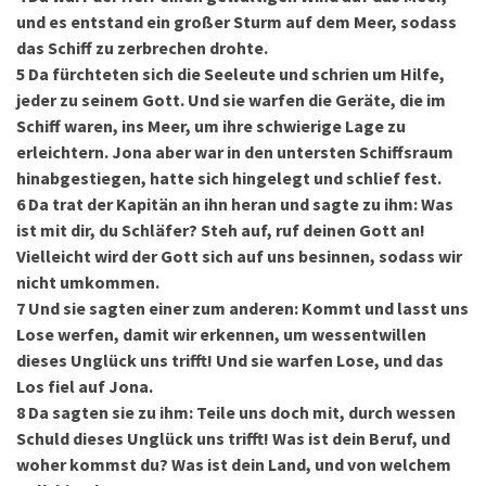
und es entstand ein großer Sturm auf dem Meer, sodass
das Schiff zu zerbrechen drohte.
5
Da fürchteten sich die Seeleute und schrien um Hilfe,
jeder zu seinem Gott. Und sie warfen die Geräte, die im
Schiff waren, ins Meer, um ihre schwierige Lage zu
erleichtern. Jona aber war in den untersten Schiffsraum
hinabgestiegen, hatte sich hingelegt und schlief fest.
6
Da trat der Kapitän an ihn heran und sagte zu ihm: Was
ist mit dir, du Schläfer? Steh auf, ruf deinen Gott an!
Vielleicht wird der Gott sich auf uns besinnen, sodass wir
nicht umkommen.
7
Und sie sagten einer zum anderen: Kommt und lasst uns
Lose werfen, damit wir erkennen, um wessentwillen
dieses Unglück uns trifft! Und sie warfen Lose, und das
Los fiel auf Jona.
8
Da sagten sie zu ihm: Teile uns doch mit, durch wessen
Schuld dieses Unglück uns trifft! Was ist dein Beruf, und
woher kommst du? Was ist dein Land, und von welchem