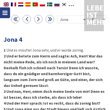
LEBEN
IST
MEHR
Jona 4
1
Und es missfiel Jona sehr, und er wurde zornig.
2
Und er betete zum Herrn und sagte: Ach, Herr! War das
nicht meine Rede, als ich noch in meinem Land war?
Deshalb floh ich schnell nach Tarsis! Denn ich wusste,
dass du ein gnädiger und barmherziger Gott bist,
langsam zum Zorn und groß an Güte, und einer, der sich
das Unheil gereuen lässt.
3
Und nun, Herr, nimm doch meine Seele von mir! Denn es
ist besser, dass ich sterbe, als dass ich lebe!
4
Und der Herr sprach: Ist es recht, dass du zornig bist?
5
Und Jona ging aus der Stadt hinaus und ließ sich östlich