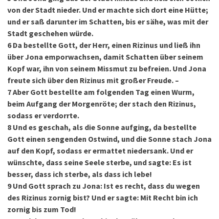
von der Stadt nieder. Und er machte sich dort eine Hütte;
und er saß darunter im Schatten, bis er sähe, was mit der
Stadt geschehen würde.
6
Da bestellte Gott, der Herr, einen Rizinus und ließ ihn
über Jona emporwachsen, damit Schatten über seinem
Kopf war, ihn von seinem Missmut zu befreien. Und Jona
freute sich über den Rizinus mit großer Freude. –
7
Aber Gott bestellte am folgenden Tag einen Wurm,
beim Aufgang der Morgenröte; der stach den Rizinus,
sodass er verdorrte.
8
Und es geschah, als die Sonne aufging, da bestellte
Gott einen sengenden Ostwind, und die Sonne stach Jona
auf den Kopf, sodass er ermattet niedersank. Und er
wünschte, dass seine Seele sterbe, und sagte: Es ist
besser, dass ich sterbe, als dass ich lebe!
9
Und Gott sprach zu Jona: Ist es recht, dass du wegen
des Rizinus zornig bist? Und er sagte: Mit Recht bin ich
zornig bis zum Tod!