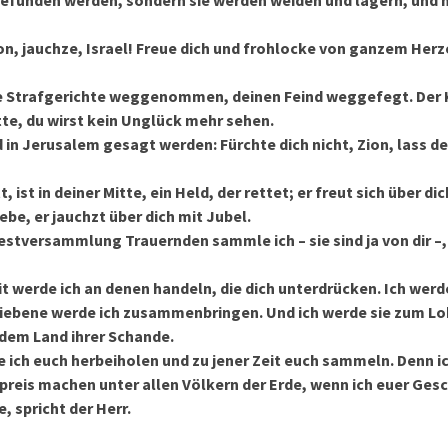
efunden werden, sondern sie werden weiden und lagern, und n
on, jauchze, Israel! Freue dich und frohlocke von ganzem Herz
ne Strafgerichte weggenommen, deinen Feind weggefegt. Der K
Mitte, du wirst kein Unglück mehr sehen.
 in Jerusalem gesagt werden: Fürchte dich nicht, Zion, lass d
, ist in deiner Mitte, ein Held, der rettet; er freut sich über dic
ebe, er jauchzt über dich mit Jubel.
Festversammlung Trauernden sammle ich – sie sind ja von dir –
.
eit werde ich an denen handeln, die dich unterdrücken. Ich wer
riebene werde ich zusammenbringen. Und ich werde sie zum L
dem Land ihrer Schande.
de ich euch herbeiholen und zu jener Zeit euch sammeln. Denn 
eis machen unter allen Völkern der Erde, wenn ich euer Gesc
 spricht der Herr.