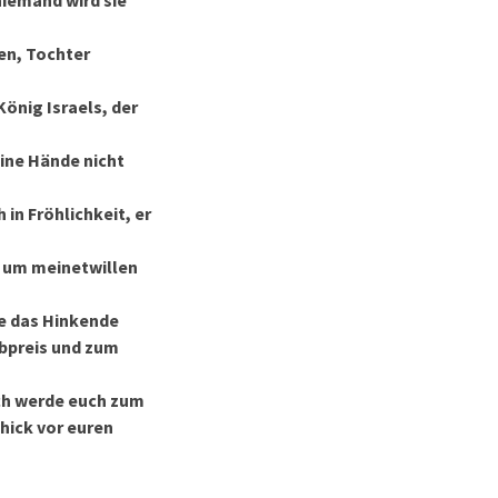
iemand wird sie
en, Tochter
önig Israels, der
eine Hände nicht
h in Fröhlichkeit, er
, um meinetwillen
de das Hinkende
obpreis und zum
ich werde euch zum
hick vor euren