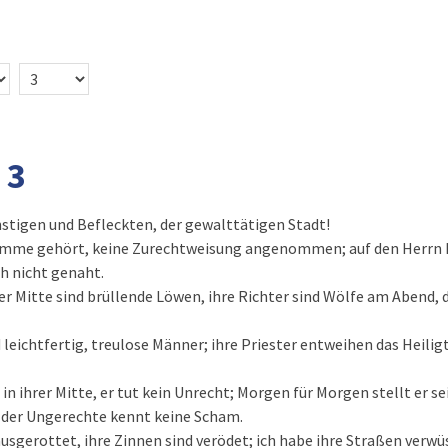
 3
stigen und Befleckten, der gewalttätigen Stadt!
timme gehört, keine Zurechtweisung angenommen; auf den Herrn ha
ch nicht genaht.
er Mitte sind brüllende Löwen, ihre Richter sind Wölfe am Abend, d
 leichtfertig, treulose Männer; ihre Priester entweihen das Heil
 in ihrer Mitte, er tut kein Unrecht; Morgen für Morgen stellt er se
r der Ungerechte kennt keine Scham.
usgerottet, ihre Zinnen sind verödet; ich habe ihre Straßen verw