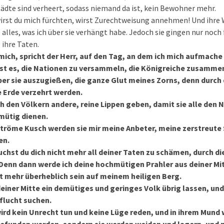
tädte sind verheert, sodass niemand da ist, kein Bewohner mehr.
wirst du mich fürchten, wirst Zurechtweisung annehmen! Und ihr
alles, was ich über sie verhängt habe. Jedoch sie gingen nur noch 
 ihre Taten.
ich, spricht der Herr, auf den Tag, an dem ich mich aufmache
ist es, die Nationen zu versammeln, die Königreiche zusamm
ber sie auszugießen, die ganze Glut meines Zorns, denn durch
e Erde verzehrt werden.
h den Völkern andere, reine Lippen geben, damit sie alle den
mütig dienen.
Ströme Kusch werden sie mir meine Anbeter, meine zerstreute 
en.
chst du dich nicht mehr all deiner Taten zu schämen, durch di
 Denn dann werde ich deine hochmütigen Prahler aus deiner 
ht mehr überheblich sein auf meinem heiligen Berg.
deiner Mitte ein demütiges und geringes Volk übrig lassen, un
flucht suchen.
wird kein Unrecht tun und keine Lüge reden, und in ihrem Mund 