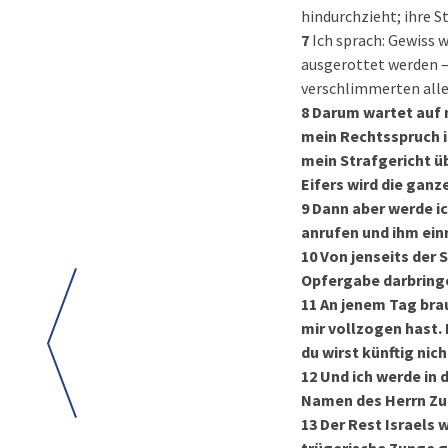
hindurchzieht; ihre S
7
Ich sprach: Gewiss 
ausgerottet werden – 
verschlimmerten alle
8
Darum wartet auf m
mein Rechtsspruch 
mein Strafgericht ü
Eifers wird die ganz
9
Dann aber werde ic
anrufen und ihm ein
10
Von jenseits der 
Opfergabe darbring
11
An jenem Tag brau
mir vollzogen hast.
du wirst künftig nic
12
Und ich werde in 
Namen des Herrn Zu
13
Der Rest Israels 