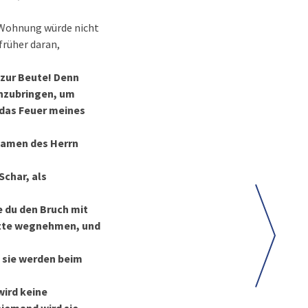
e Wohnung würde nicht
früher daran,
 zur Beute! Denn
enzubringen, um
 das Feuer meines
 Namen des Herrn
Schar, als
e du den Bruch mit
Mitte wegnehmen, und
d sie werden beim
wird keine