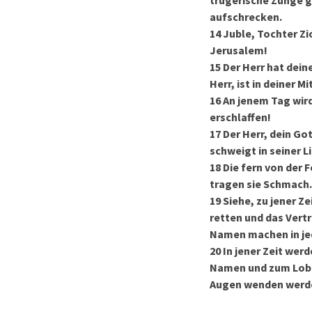
trügerische Zunge g
aufschrecken.
14
Juble, Tochter Zi
Jerusalem!
15
Der Herr hat dei
Herr, ist in deiner 
16
An jenem Tag wird
erschlaffen!
17
Der Herr, dein Gott
schweigt in seiner Li
18
Die fern von der 
tragen sie Schmach
19
Siehe, zu jener Z
retten und das Vert
Namen machen in je
20
In jener Zeit wer
Namen und zum Lobpr
Augen wenden werde,