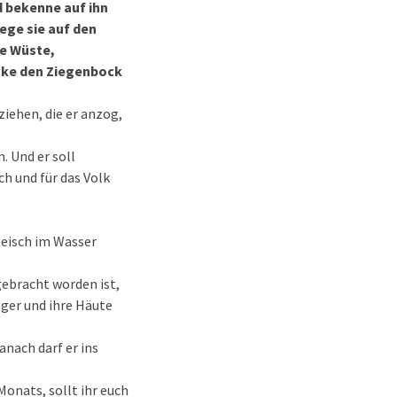
 bekenne auf ihn
lege sie auf den
ie Wüste,
hicke den Ziegenbock
ziehen, die er anzog,
. Und er soll
h und für das Volk
leisch im Wasser
gebracht worden ist,
ger und ihre Häute
anach darf er ins
onats, sollt ihr euch