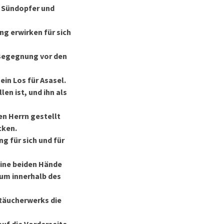
s Sündopfer und
ng erwirken für sich
 Begegnung vor den
ein Los für Asasel.
en ist, und ihn als
en Herrn gestellt
cken.
ng für sich und für
eine beiden Hände
um innerhalb des
 Räucherwerks die