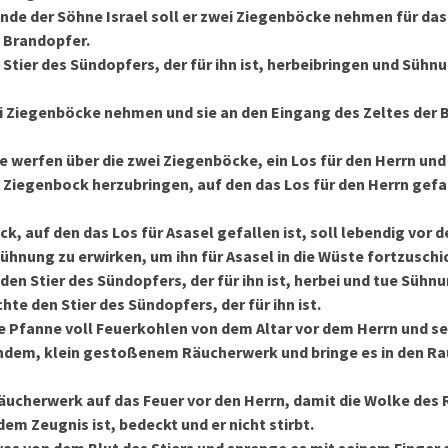
nde der Söhne Israel soll er zwei Ziegenböcke nehmen für da
s Brandopfer.
 Stier des Sündopfers, der für ihn ist, herbeibringen und Sühnu
wei Ziegenböcke nehmen und sie an den Eingang des Zeltes der
e werfen über die zwei Ziegenböcke, ein Los für den Herrn und 
 Ziegenbock herzubringen, auf den das Los für den Herrn gefall
k, auf den das Los für Asasel gefallen ist, soll lebendig vor d
ühnung zu erwirken, um ihn für Asasel in die Wüste fortzuschi
den Stier des Sündopfers, der für ihn ist, herbei und tue Sühnu
hte den Stier des Sündopfers, der für ihn ist.
e Pfanne voll Feuerkohlen von dem Altar vor dem Herrn und s
ndem, klein gestoßenem Räucherwerk und bringe es in den Ra
äucherwerk auf das Feuer vor den Herrn, damit die Wolke des
dem Zeugnis ist, bedeckt und er nicht stirbt.