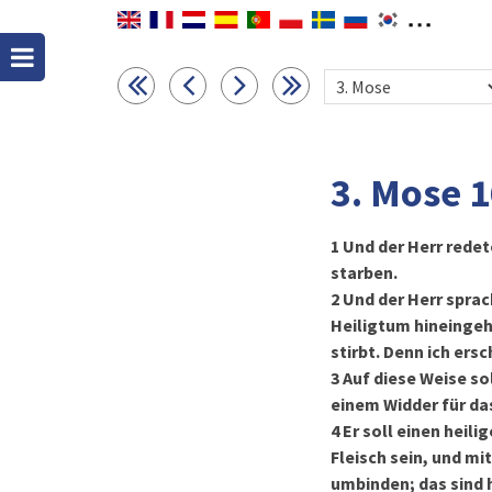
3. Mose 
1
Und der Herr redet
starben.
2
Und der Herr sprac
Heiligtum hineingeht
stirbt. Denn ich ers
3
Auf diese Weise so
einem Widder für da
4
Er soll einen heil
Fleisch sein, und mi
umbinden; das sind h