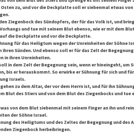
s von dem Blut des Stiers und sprenge es mit seinem Finger a
 Osten zu, und vor die Deckplatte soll er siebenmal etwas von
ngen.
den Ziegenbock des Sündopfers, der für das Volk ist, und bring
Vorhangs und tue mit seinem Blut ebenso, wie er mit dem Blut
auf die Deckplatte und vor die Deckplatte.
hnung für das Heiligtum wegen der Unreinheiten der Söhne Is
 ihren Sünden. Und ebenso soll er für das Zelt der Begegnung 
n in ihren Unreinheiten.
soll in dem Zelt der Begegnung sein, wenn er hineingeht, um 
n, bis er herauskommt. So erwirke er Sühnung für sich und für
ung Israels.
sgehen zu dem Altar, der vor dem Herrn ist, und für ihn Sühnun
 Blut des Stiers und von dem Blut des Ziegenbocks und tue e
was von dem Blut siebenmal mit seinem Finger an ihn und reini
iten der Söhne Israel.
hnung des Heiligtums und des Zeltes der Begegnung und des A
benden Ziegenbock herbeibringen.