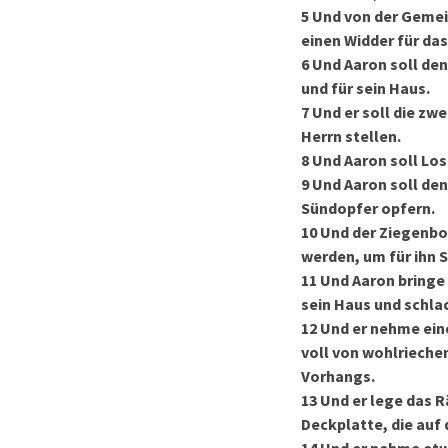
5
Und von der Gemei
einen Widder für da
6
Und Aaron soll den
und für sein Haus.
7
Und er soll die z
Herrn stellen.
8
Und Aaron soll Los
9
Und Aaron soll den
Sündopfer opfern.
10
Und der Ziegenboc
werden, um für ihn S
11
Und Aaron bringe 
sein Haus und schlac
12
Und er nehme ein
voll von wohlrieche
Vorhangs.
13
Und er lege das R
Deckplatte, die auf 