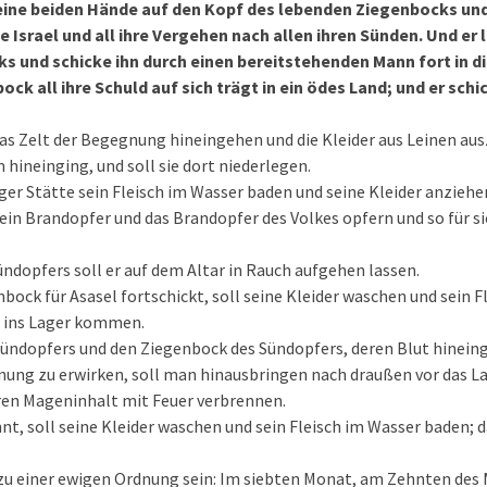
eine beiden Hände auf den Kopf des lebenden Ziegenbocks und
e Israel und all ihre Vergehen nach allen ihren Sünden. Und er 
s und schicke ihn durch einen bereitstehenden Mann fort in d
ock all ihre Schuld auf sich trägt in ein ödes Land; und er sc
das Zelt der Begegnung hineingehen und die Kleider aus Leinen aus
m hineinging, und soll sie dort niederlegen.
iger Stätte sein Fleisch im Wasser baden und seine Kleider anziehen
n Brandopfer und das Brandopfer des Volkes opfern und so für sic
ündopfers soll er auf dem Altar in Rauch aufgehen lassen.
bock für Asasel fortschickt, soll seine Kleider waschen und sein F
r ins Lager kommen.
Sündopfers und den Ziegenbock des Sündopfers, deren Blut hinein
ung zu erwirken, soll man hinausbringen nach draußen vor das La
hren Mageninhalt mit Feuer verbrennen.
nnt, soll seine Kleider waschen und sein Fleisch im Wasser baden; d
 zu einer ewigen Ordnung sein: Im siebten Monat, am Zehnten des M