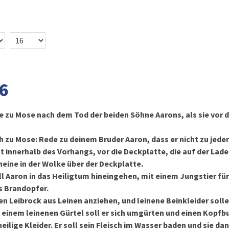
16
e zu Mose nach dem Tod der beiden Söhne Aarons, als sie vor 
h zu Mose: Rede zu deinem Bruder Aaron, dass er nicht zu jeder 
 innerhalb des Vorhangs, vor die Deckplatte, die auf der Lade 
cheine in der Wolke über der Deckplatte.
ll Aaron in das Heiligtum hineingehen, mit einem Jungstier fü
s Brandopfer.
igen Leibrock aus Leinen anziehen, und leinene Beinkleider soll
t einem leinenen Gürtel soll er sich umgürten und einen Kopfb
eilige Kleider. Er soll sein Fleisch im Wasser baden und sie da