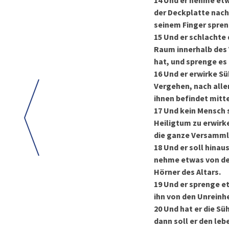
14
Und er nehme etwa
der Deckplatte nach
seinem Finger spre
15
Und er schlachte 
Raum innerhalb des 
hat, und sprenge es 
16
Und er erwirke Sü
Vergehen, nach allen
ihnen befindet mitte
17
Und kein Mensch 
Heiligtum zu erwirke
die ganze Versamml
18
Und er soll hinau
nehme etwas von dem
Hörner des Altars.
19
Und er sprenge et
ihn von den Unreinhe
20
Und hat er die Sü
dann soll er den le