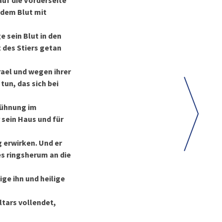
uf die Vorderseite
 dem Blut mit
e sein Blut in den
 des Stiers getan
rael und wegen ihrer
tun, das sich bei
Sühnung im
 sein Haus und für
g erwirken. Und er
s ringsherum an die
ge ihn und heilige
ltars vollendet,