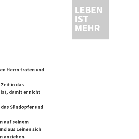
LEBEN
IST
MEHR
den Herrn traten und
Zeit in das
ist, damit er nicht
r das Sündopfer und
en auf seinem
und aus Leinen sich
nn anziehen.