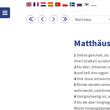
Matthäus
1
Und es geschah, als
ihren Städten zu lehr
2
Als aber Johannes i
3
und ließ ihm sagen:
4
Und Jesus antwortet
5
Blinde werden sehe
auferweckt, und Arme
6
Und glückselig ist,
7
Als die aber hinging
Wüste hinausgegange