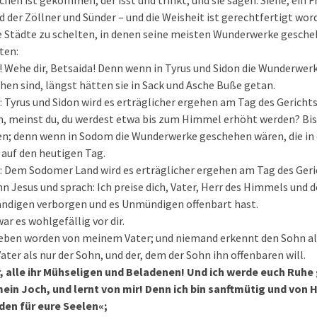
hen ist gekommen, der isst und trinkt, und sie sagen: Siehe, ein F
d der Zöllner und Sünder – und die Weisheit ist gerechtfertigt wor
ie Städte zu schelten, in denen seine meisten Wunderwerke gesche
ten:
! Wehe dir, Betsaida! Denn wenn in Tyrus und Sidon die Wunderwe
hen sind, längst hätten sie in Sack und Asche Buße getan.
: Tyrus und Sidon wird es erträglicher ergehen am Tag des Gerichts
, meinst du, du werdest etwa bis zum Himmel erhöht werden? Bis
; denn wenn in Sodom die Wunderwerke geschehen wären, die in d
 auf den heutigen Tag.
: Dem Sodomer Land wird es erträglicher ergehen am Tag des Gerich
n Jesus und sprach: Ich preise dich, Vater, Herr des Himmels und de
ändigen verborgen und es Unmündigen offenbart hast.
war es wohlgefällig vor dir.
geben worden von meinem Vater; und niemand erkennt den Sohn als
ter als nur der Sohn, und der, dem der Sohn ihn offenbaren will.
 alle ihr Mühseligen und Beladenen! Und ich werde euch Ruhe
in Joch, und lernt von mir! Denn ich bin sanftmütig und von
den für eure Seelen«;