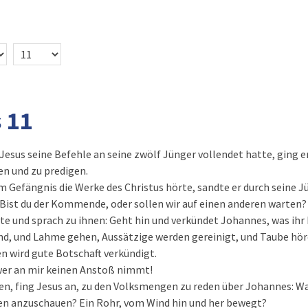
 11
 Jesus seine Befehle an seine zwölf Jünger vollendet hatte, ging e
en und zu predigen.
m Gefängnis die Werke des Christus hörte, sandte er durch seine J
 Bist du der Kommende, oder sollen wir auf einen anderen warten?
e und sprach zu ihnen: Geht hin und verkündet Johannes, was ihr 
nd, und Lahme gehen, Aussätzige werden gereinigt, und Taube hö
n wird gute Botschaft verkündigt.
 wer an mir keinen Anstoß nimmt!
en, fing Jesus an, zu den Volksmengen zu reden über Johannes: Was 
n anzuschauen? Ein Rohr, vom Wind hin und her bewegt?