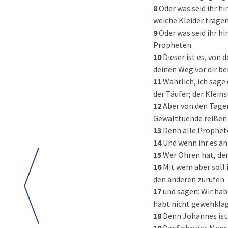
8
Oder was seid ihr h
weiche Kleider tragen
9
Oder was seid ihr h
Propheten.
10
Dieser ist es, von
deinen Weg vor dir be
11
Wahrlich, ich sage
der Täufer; der Klein
12
Aber von den Tage
Gewalttuende reißen e
13
Denn alle Prophet
14
Und wenn ihr es an
15
Wer Ohren hat, der
16
Mit wem aber soll 
den anderen zurufen
17
und sagen: Wir hab
habt nicht gewehklag
18
Denn Johannes ist