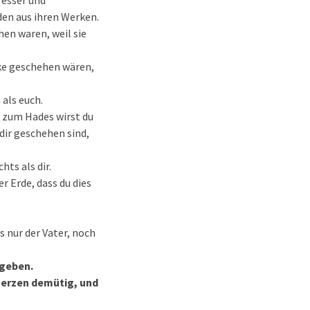
resser und
den aus ihren Werken.
hen waren, weil sie
rke geschehen wären,
 als euch.
 zum Hades wirst du
ir geschehen sind,
ts als dir.
r Erde, dass du dies
 nur der Vater, noch
 geben.
 Herzen demütig, und