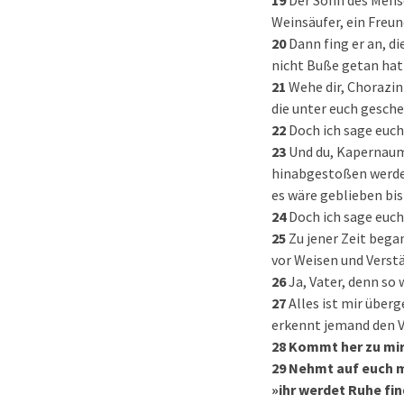
19
Der Sohn des Mensc
Weinsäufer, ein Freun
20
Dann fing er an, d
nicht Buße getan hat
21
Wehe dir, Chorazin
die unter euch gesche
22
Doch ich sage euch
23
Und du, Kapernaum
hinabgestoßen werden
es wäre geblieben bis
24
Doch ich sage euch
25
Zu jener Zeit began
vor Weisen und Verst
26
Ja, Vater, denn so 
27
Alles ist mir über
erkennt jemand den Va
28
Kommt her zu mir,
29
Nehmt auf euch me
»ihr werdet Ruhe fin