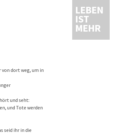
LEBEN
IST
MEHR
r von dort weg, um in
ünger
hört und seht:
ren, und Tote werden
seid ihr in die