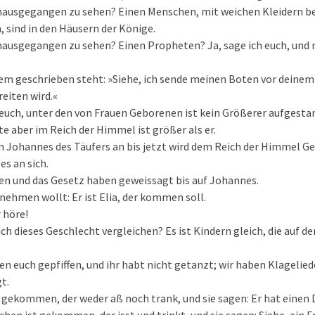
inausgegangen zu sehen? Einen Menschen, mit weichen Kleidern bek
, sind in den Häusern der Könige.
inausgegangen zu sehen? Einen Propheten? Ja, sage ich euch, und 
 dem geschrieben steht: »Siehe, ich sende meinen Boten vor deinem
reiten wird.«
 euch, unter den von Frauen Geborenen ist kein Größerer aufgest
ste aber im Reich der Himmel ist größer als er.
n Johannes des Täufers an bis jetzt wird dem Reich der Himmel G
s an sich.
en und das Gesetz haben geweissagt bis auf Johannes.
nehmen wollt: Er ist Elia, der kommen soll.
 höre!
ich dieses Geschlecht vergleichen? Es ist Kindern gleich, die auf d
en euch gepfiffen, und ihr habt nicht getanzt; wir haben Klagelied
t.
 gekommen, der weder aß noch trank, und sie sagen: Er hat einen