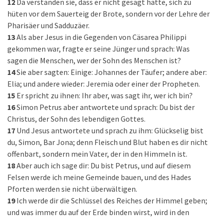
12
Da verstanden sie, dass er nicht gesagt hatte, sich zu
hüten vor dem Sauerteig der Brote, sondern vor der Lehre der
Pharisäer und Sadduzäer.
13
Als aber Jesus in die Gegenden von Cäsarea Philippi
gekommen war, fragte er seine Jünger und sprach: Was
sagen die Menschen, wer der Sohn des Menschen ist?
14
Sie aber sagten: Einige: Johannes der Täufer; andere aber:
Elia; und andere wieder: Jeremia oder einer der Propheten.
15
Er spricht zu ihnen: Ihr aber, was sagt ihr, wer ich bin?
16
Simon Petrus aber antwortete und sprach: Du bist der
Christus, der Sohn des lebendigen Gottes.
17
Und Jesus antwortete und sprach zu ihm: Glückselig bist
du, Simon, Bar Jona; denn Fleisch und Blut haben es dir nicht
offenbart, sondern mein Vater, der in den Himmeln ist.
18
Aber auch ich sage dir: Du bist Petrus, und auf diesem
Felsen werde ich meine Gemeinde bauen, und des Hades
Pforten werden sie nicht überwältigen.
19
Ich werde dir die Schlüssel des Reiches der Himmel geben;
und was immer du auf der Erde binden wirst, wird in den