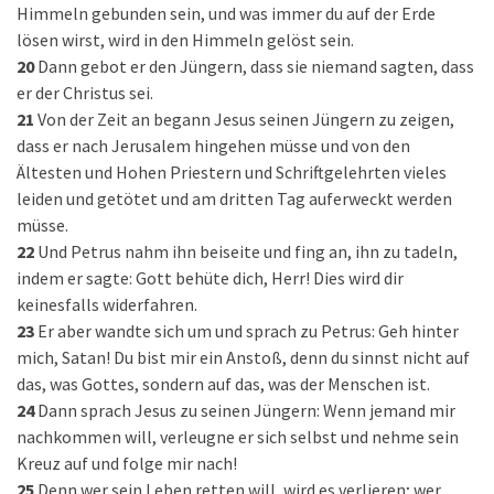
Himmeln gebunden sein, und was immer du auf der Erde
lösen wirst, wird in den Himmeln gelöst sein.
20
Dann gebot er den Jüngern, dass sie niemand sagten, dass
er der Christus sei.
21
Von der Zeit an begann Jesus seinen Jüngern zu zeigen,
dass er nach Jerusalem hingehen müsse und von den
Ältesten und Hohen Priestern und Schriftgelehrten vieles
leiden und getötet und am dritten Tag auferweckt werden
müsse.
22
Und Petrus nahm ihn beiseite und fing an, ihn zu tadeln,
indem er sagte: Gott behüte dich, Herr! Dies wird dir
keinesfalls widerfahren.
23
Er aber wandte sich um und sprach zu Petrus: Geh hinter
mich, Satan! Du bist mir ein Anstoß, denn du sinnst nicht auf
das, was Gottes, sondern auf das, was der Menschen ist.
24
Dann sprach Jesus zu seinen Jüngern: Wenn jemand mir
nachkommen will, verleugne er sich selbst und nehme sein
Kreuz auf und folge mir nach!
25
Denn wer sein Leben retten will, wird es verlieren; wer