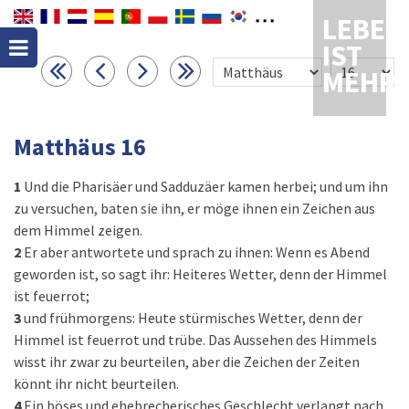
LEBEN
IST
MEHR
Matthäus 16
1
Und die Pharisäer und Sadduzäer kamen herbei; und um ihn
zu versuchen, baten sie ihn, er möge ihnen ein Zeichen aus
dem Himmel zeigen.
2
Er aber antwortete und sprach zu ihnen: Wenn es Abend
geworden ist, so sagt ihr: Heiteres Wetter, denn der Himmel
ist feuerrot;
3
und frühmorgens: Heute stürmisches Wetter, denn der
Himmel ist feuerrot und trübe. Das Aussehen des Himmels
wisst ihr zwar zu beurteilen, aber die Zeichen der Zeiten
könnt ihr nicht beurteilen.
4
Ein böses und ehebrecherisches Geschlecht verlangt nach