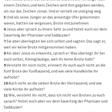
einem Zeichen; und kein Zeichen wird ihm gegeben werden,
als nur das Zeichen Jonas. Und er verließ sie und ging weg.
5
Und als seine Jünger an das jenseitige Ufer gekommen
waren, hatten sie vergessen, Brote mitzunehmen.
6
Jesus aber sprach zu ihnen: Seht zu und hütet euch vor dem
Sauerteig der Pharisäer und Sadduzäer!
7
Sie aber überlegten bei sich selbst und sagten: Das sagt er,
weil wir keine Brote mitgenommen haben.
8
Als aber Jesus es erkannte, sprach er: Was überlegt ihr bei
euch selbst, Kleingläubige, weil ihr keine Brote habt?
9
Versteht ihr noch nicht, erinnert ihr euch auch nicht an die
fünf Brote der Fünftausend, und wie viele Handkörbe ihr
aufhobt?
10
Auch nicht an die sieben Brote der Viertausend, und wie
viele Körbe ihr aufhobt?
11
Wie, versteht ihr nicht, dass ich nicht von Broten zu euch
sprach? Hütet euch aber vor dem Sauerteig der Pharisäer und
Sadduzäer!