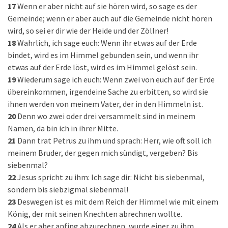
17
Wenn er aber nicht auf sie hören wird, so sage es der
Gemeinde; wenn er aber auch auf die Gemeinde nicht hören
wird, so sei er dir wie der Heide und der Zöllner!
18
Wahrlich, ich sage euch: Wenn ihr etwas auf der Erde
bindet, wird es im Himmel gebunden sein, und wenn ihr
etwas auf der Erde löst, wird es im Himmel gelöst sein.
19
Wiederum sage ich euch: Wenn zwei von euch auf der Erde
übereinkommen, irgendeine Sache zu erbitten, so wird sie
ihnen werden von meinem Vater, der in den Himmeln ist.
20
Denn wo zwei oder drei versammelt sind in meinem
Namen, da bin ich in ihrer Mitte.
21
Dann trat Petrus zu ihm und sprach: Herr, wie oft soll ich
meinem Bruder, der gegen mich sündigt, vergeben? Bis
siebenmal?
22
Jesus spricht zu ihm: Ich sage dir: Nicht bis siebenmal,
sondern bis siebzigmal siebenmal!
23
Deswegen ist es mit dem Reich der Himmel wie mit einem
König, der mit seinen Knechten abrechnen wollte.
24
Als er aber anfing abzurechnen, wurde einer zu ihm