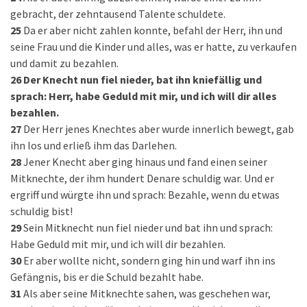
gebracht, der zehntausend Talente schuldete.
25
Da er aber nicht zahlen konnte, befahl der Herr, ihn und
seine Frau und die Kinder und alles, was er hatte, zu verkaufen
und damit zu bezahlen.
26
Der Knecht nun fiel nieder, bat ihn kniefällig und
sprach: Herr, habe Geduld mit mir, und ich will dir alles
bezahlen.
27
Der Herr jenes Knechtes aber wurde innerlich bewegt, gab
ihn los und erließ ihm das Darlehen.
28
Jener Knecht aber ging hinaus und fand einen seiner
Mitknechte, der ihm hundert Denare schuldig war. Und er
ergriff und würgte ihn und sprach: Bezahle, wenn du etwas
schuldig bist!
29
Sein Mitknecht nun fiel nieder und bat ihn und sprach:
Habe Geduld mit mir, und ich will dir bezahlen.
30
Er aber wollte nicht, sondern ging hin und warf ihn ins
Gefängnis, bis er die Schuld bezahlt habe.
31
Als aber seine Mitknechte sahen, was geschehen war,