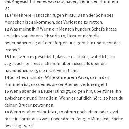
das Angesicht meines Vaters schauen, der in den Himmeln
ist.
11
(*)Mehrere Handschr. fügen hinzu: Denn der Sohn des
Menschen ist gekommen, das Verlorene zu retten.
12
Was meint ihr? Wenn ein Mensch hundert Schafe hätte
und eins von ihnen sich verirrte, lässt er nicht die
neunundneunzig auf den Bergen und geht hin und sucht das
irrende?
13
Und wenn es geschieht, dass er es findet, wahrlich, ich
sage euch, er freut sich mehr über dieses als über die
neunundneunzig, die nicht verirrt sind.
14
So ist es nicht der Wille von eurem Vater, der in den
Himmeln ist, dass eines dieser Kleinen verloren geht.
15
Wenn aber dein Bruder sündigt, so geh hin, überführe ihn
zwischen dir und ihm allein! Wenn er auf dich hört, so hast du
deinen Bruder gewonnen.
16
Wenn er aber nicht hört, so nimm noch einen oder zwei
mit dir, damit aus zweier oder dreier Zeugen Mund jede Sache
bestätigt wird!