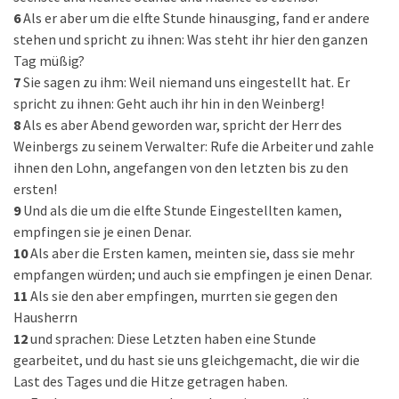
6
Als er aber um die elfte Stunde hinausging, fand er andere
stehen und spricht zu ihnen: Was steht ihr hier den ganzen
Tag müßig?
7
Sie sagen zu ihm: Weil niemand uns eingestellt hat. Er
spricht zu ihnen: Geht auch ihr hin in den Weinberg!
8
Als es aber Abend geworden war, spricht der Herr des
Weinbergs zu seinem Verwalter: Rufe die Arbeiter und zahle
ihnen den Lohn, angefangen von den letzten bis zu den
ersten!
9
Und als die um die elfte Stunde Eingestellten kamen,
empfingen sie je einen Denar.
10
Als aber die Ersten kamen, meinten sie, dass sie mehr
empfangen würden; und auch sie empfingen je einen Denar.
11
Als sie den aber empfingen, murrten sie gegen den
Hausherrn
12
und sprachen: Diese Letzten haben eine Stunde
gearbeitet, und du hast sie uns gleichgemacht, die wir die
Last des Tages und die Hitze getragen haben.