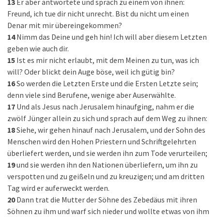
13
Er aber antwortete und sprach zu einem von ihnen:
Freund, ich tue dir nicht unrecht. Bist du nicht um einen
Denar mit mir übereingekommen?
14
Nimm das Deine und geh hin! Ich will aber diesem Letzten
geben wie auch dir.
15
Ist es mir nicht erlaubt, mit dem Meinen zu tun, was ich
will? Oder blickt dein Auge böse, weil ich gütig bin?
16
So werden die Letzten Erste und die Ersten Letzte sein;
denn viele sind Berufene, wenige aber Auserwählte.
17
Und als Jesus nach Jerusalem hinaufging, nahm er die
zwölf Jünger allein zu sich und sprach auf dem Weg zu ihnen:
18
Siehe, wir gehen hinauf nach Jerusalem, und der Sohn des
Menschen wird den Hohen Priestern und Schriftgelehrten
überliefert werden, und sie werden ihn zum Tode verurteilen;
19
und sie werden ihn den Nationen überliefern, um ihn zu
verspotten und zu geißeln und zu kreuzigen; und am dritten
Tag wird er auferweckt werden.
20
Dann trat die Mutter der Söhne des Zebedäus mit ihren
Söhnen zu ihm und warf sich nieder und wollte etwas von ihm