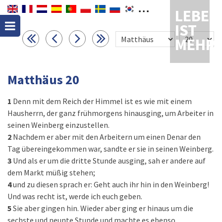
LEBEN
IST
MEHR
Matthäus 20
1
Denn mit dem Reich der Himmel ist es wie mit einem
Hausherrn, der ganz frühmorgens hinausging, um Arbeiter in
seinen Weinberg einzustellen.
2
Nachdem er aber mit den Arbeitern um einen Denar den
Tag übereingekommen war, sandte er sie in seinen Weinberg.
3
Und als er um die dritte Stunde ausging, sah er andere auf
dem Markt müßig stehen;
4
und zu diesen sprach er: Geht auch ihr hin in den Weinberg!
Und was recht ist, werde ich euch geben.
5
Sie aber gingen hin. Wieder aber ging er hinaus um die
sechste und neunte Stunde und machte es ebenso.