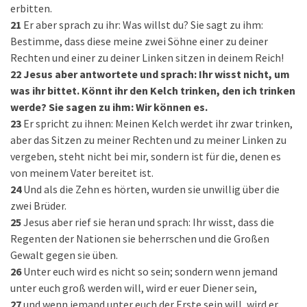
erbitten.
21
Er aber sprach zu ihr: Was willst du? Sie sagt zu ihm:
Bestimme, dass diese meine zwei Söhne einer zu deiner
Rechten und einer zu deiner Linken sitzen in deinem Reich!
22
Jesus aber antwortete und sprach: Ihr wisst nicht, um
was ihr bittet. Könnt ihr den Kelch trinken, den ich trinken
werde? Sie sagen zu ihm: Wir können es.
23
Er spricht zu ihnen: Meinen Kelch werdet ihr zwar trinken,
aber das Sitzen zu meiner Rechten und zu meiner Linken zu
vergeben, steht nicht bei mir, sondern ist für die, denen es
von meinem Vater bereitet ist.
24
Und als die Zehn es hörten, wurden sie unwillig über die
zwei Brüder.
25
Jesus aber rief sie heran und sprach: Ihr wisst, dass die
Regenten der Nationen sie beherrschen und die Großen
Gewalt gegen sie üben.
26
Unter euch wird es nicht so sein; sondern wenn jemand
unter euch groß werden will, wird er euer Diener sein,
27
und wenn jemand unter euch der Erste sein will, wird er