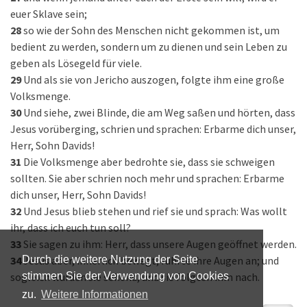
euer Sklave sein;
28
so wie der Sohn des Menschen nicht gekommen ist, um
bedient zu werden, sondern um zu dienen und sein Leben zu
geben als Lösegeld für viele.
29
Und als sie von Jericho auszogen, folgte ihm eine große
Volksmenge.
30
Und siehe, zwei Blinde, die am Weg saßen und hörten, dass
Jesus vorüberging, schrien und sprachen: Erbarme dich unser,
Herr, Sohn Davids!
31
Die Volksmenge aber bedrohte sie, dass sie schweigen
sollten. Sie aber schrien noch mehr und sprachen: Erbarme
dich unser, Herr, Sohn Davids!
32
Und Jesus blieb stehen und rief sie und sprach: Was wollt
ihr, dass ich euch tun soll?
33
Sie sagen zu ihm: Herr, dass unsere Augen geöffnet werden.
34
Jesus aber, innerlich bewegt, rührte ihre Augen an; und
Durch die weitere Nutzung der Seite
sogleich wurden sie sehend, und sie folgten ihm nach.
stimmen Sie der Verwendung von Cookies
zu.
Weitere Informationen